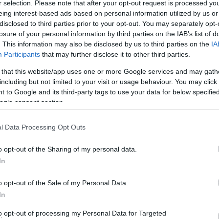
r selection. Please note that after your opt-out request is processed y
ιζέλο στην καρδιά μου. Κι όποτε βρισκόμαστε
eing interest-based ads based on personal information utilized by us or
disclosed to third parties prior to your opt-out. You may separately opt-
losure of your personal information by third parties on the IAB’s list of
. This information may also be disclosed by us to third parties on the
IA
α τολμηρός πολιτικά Βαγγέλης έδωσε μάχη στην
Participants
that may further disclose it to other third parties.
Ευθύς, ειλικρινής, αξιοπρεπής, μορφωμένος, σοβαρός.
 that this website/app uses one or more Google services and may gath
την καταστροφή έδινε συγχρόνως και τη μάχη με τον
including but not limited to your visit or usage behaviour. You may click 
 to Google and its third-party tags to use your data for below specifi
ogle consent section.
 αίσθηση του καθήκοντος, είπε τότε την αλήθεια στο
ρει “το φως”: “με ένα νόμο κι ένα άρθρο”!!! Η
l Data Processing Opt Outs
άτησε. Ήρθε η κυβέρνηση Τσίπρα-Καμένου. Κι μετά ήρθε
o opt-out of the Sharing of my personal data.
λληνικός λαός πλήρωσε τα “ψεύτικα τα λόγια, τα
In
εποχών. Ποιος είπε πως οι λαοί δεν σφάλλουν;
o opt-out of the Sale of my Personal Data.
In
ιόδου ήταν η φράση που είπε χαμογελώντας πικρά ο
to opt-out of processing my Personal Data for Targeted
έλος: “ΟΙ ΕΛΛΗΝΕΣ ΖΗΤΟΥΝ ΑΠΟ ΤΟΥΣ ΠΟΛΙΤΙΚΟΥΣ