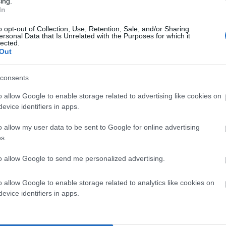
ing.
ΛΟΣ ΠΑΝΕ ΚΑΙ ΨΗΦΙΖΟΥΝ ΤΟ ΠΙΟ ΩΡΑΙΟ ΨΕΜΑ!!!”
In
o opt-out of Collection, Use, Retention, Sale, and/or Sharing
ζέλο αυτές τις μέρες του Κουτσογεωργισμού στην
ersonal Data that Is Unrelated with the Purposes for which it
lected.
οτάδι” των Φρουσαίων στο νησί. Υπάρχει μια
Out
άποψη σωματότυπου του Βενιζέλου με τον Λοτσάρη.
Οι
μεταφερόμενων πληθυσμών ζητούσαν επιτακτικά από τον
consents
Τους είπε την αλήθεια. Πως είχαν ολοκληρωθεί μελέτες
o allow Google to enable storage related to advertising like cookies on
όλο το νησί. Τους είπε πως έγιναν και γίνονταν
evice identifiers in apps.
τερη αλήθεια” και περισσότερα έργα παντού. Και
o allow my user data to be sent to Google for online advertising
ρθι; Γιατί γίνονταν στο Γαύριο κι όχι στο Ατένι; Γιατί
s.
to allow Google to send me personalized advertising.
ερνιάρη”, όπως περιφρονητικά και ρατσιστικά τον
o allow Google to enable storage related to analytics like cookies on
έσβευαν το «φως, το αληθινό» έχοντας ήδη υπηρετήσει
evice identifiers in apps.
των μεγάλων έργων! Και στο τέλος όλοι μαζί
τε μεταφερόμενοι εξ Αθηνών είτε κολλημένοι στις