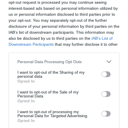
opt-out request is processed you may continue seeing
interest-based ads based on personal information utilized by
us or personal information disclosed to third parties prior to
your opt-out. You may separately opt-out of the further
disclosure of your personal information by third parties on the
IAB’s list of downstream participants. This information may
also be disclosed by us to third parties on the
IAB’s List of
Downstream Participants
that may further disclose it to other
Αποθήκευσε το όνομά μου, email, και τον ιστότοπο μου σε
third parties.
αυτόν τον πλοηγό για την επόμενη φορά που θα σχολιάσω.
Please note that this website/app uses one or more Google
Personal Data Processing Opt Outs
services and may gather and store information including but
not limited to your visit or usage behaviour. You may click to
I want to opt-out of the Sharing of my
personal data.
grant or deny consent to Google and its third-party tags to
Opted In
use your data for below specified purposes in below Google
consent section.
I want to opt-out of the Sale of my
Personal Data.
Opted In
I want to opt-out of processing my
Personal Data for Targeted Advertising.
Opted In