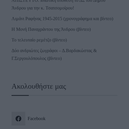
ΑΠΙΣΤΕΥΤΟ: Ιδιωτική υπόθεση το ΔΣ του Δήμου
Άνδρου για την κ. Τσατσομοίρου!
Λιμάνι Ραφήνας 1945-2015 (χρονογράφημα και βίντεο)
Η Μονή Παναχράντου της Άνδρου (βίντεο)
Το τελευταίο ρεμέτζο (βίντεο)
Δύο ανδριώτες ζωγράφοι – Δ.Βαρδακώστας &
Γ.Σεργουλόπουλος (βίντεο)
Ακολουθήστε μας
Facebook