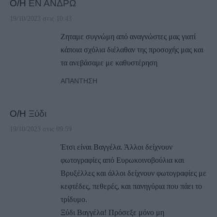
Ο/Η
ΕΝ ΑΝΔΡΩ
19/10/2023 στις 10:43
Ζηταμε συγνώμη από αναγνώστες μας γιατί
κάποια σχόλια διέλαθαν της προσοχής μας και
τα ανεβάσαμε με καθυστέρηση
ΑΠΆΝΤΗΣΗ
Ο/Η
Ξύδι
19/10/2023 στις 09:59
Έτσι είναι Βαγγέλα. Άλλοι δείχνουν
φωτογραφίες από Ευρωκοινοβούλια και
Βρυξέλλες και άλλοι δείχνουν φωτογραφίες με
κεφτέδες, πεθερές, και πανηγύρια που πάει το
τρίδυμο.
Ξύδι Βαγγέλα! Πρόσεξε μόνο μη