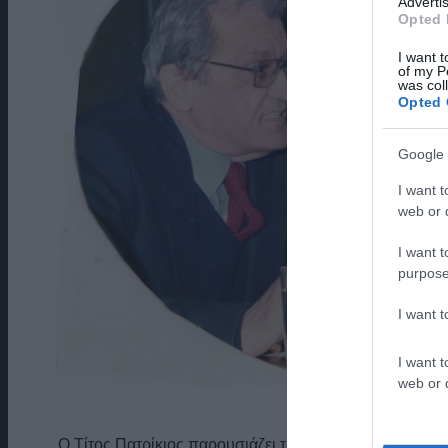
Advertis
Opted 
I want t
of my P
was col
Opted 
Google 
I want t
web or d
I want t
purpose
I want 
I want t
web or d
Ο Τίτος Πατρίκιος παρουσιάζει το βιβλίο-διατριβή μ