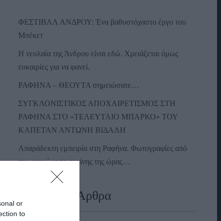
ΦΕΣΤΙΒΑΛ ΑΝΔΡΟΥ: Ένα βαθυστόχαστο έργο του
Μπέκετ
Η νεολαία της Άνδρου είναι εδώ. Χρειάζεται όμως
ευκαιρίες για να φανεί.
ΡΑΦΗΝΑ – ΘΕΟΥΤΑ σημειώσατε…
ΣΥΓΚΛΟΝΙΣΤΙΚΟΣ ΑΠΟΧΑΙΡΕΤΙΣΜΟΣ ΣΤΗ
ΡΑΦΗΝΑ ΣΤΟ «ΤΕΛΕΥΤΑΙΟ ΜΠΑΡΚΟ» ΤΟΥ
ΚΑΠΕΤΑΝ ΑΝΤΩΝΗ ΒΙΔΑΛΗ
Απαράδεκτη εμπειρία στη Ραφήνα. Φωτογραφίες από
την αναχώρηση εκείνης της ώρας…
Πρόσφατα Άρθρα
sonal or
ection to