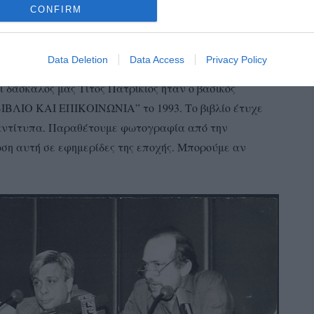
CONFIRM
ής και συγγραφέας), Διαμαντής Μπασαντής (διδάκτωρ
τικός λογοτεχνίας), Τίτος Μυλωνόπουλος (εκδότης).
Data Deletion
Data Access
Privacy Policy
άφουμε!!! Θαύμα θαυμάτων. Έχουμε λοιπόν μέχρι και
ι δάσκαλος μας Τίτος Πατρίκιος ήταν ο βασικός
“ΒΙΒΛΙΟ ΚΑΙ ΕΠΙΚΟΙΝΩΝΙΑ” το 1993. Το βιβλίο έτυχε
 αντίτυπα. Παραθέτουμε φωτογραφία από την
η αυτή σε εφημερίδες της εποχής. Μπορούμε αν