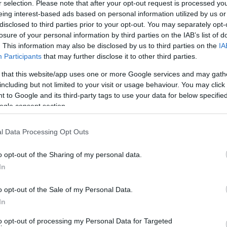
r selection. Please note that after your opt-out request is processed y
ράφει είναι γενικότητες και αφορισμοί εναντίον μας.
eing interest-based ads based on personal information utilized by us or
ορεί να κρίνει και μάλιστα χωρίς να παραθέτει
disclosed to third parties prior to your opt-out. You may separately opt-
losure of your personal information by third parties on the IAB’s list of
. This information may also be disclosed by us to third parties on the
IA
Participants
that may further disclose it to other third parties.
οψίας, της άγνοιας και της κακοπιστίας της που δείχνει
 that this website/app uses one or more Google services and may gath
including but not limited to your visit or usage behaviour. You may click 
 to Google and its third-party tags to use your data for below specifi
κε ανθρώπους, όπως ο Κύρκος ο Γιάνναρος, ο
ogle consent section.
Τίτος Πατρίκιος κ.α. Αυτοί οι άνθρωποι έχουν
ύ ενδιαφέρον θα την διάβαζα!»
l Data Processing Opt Outs
o opt-out of the Sharing of my personal data.
In
o opt-out of the Sale of my Personal Data.
In
to opt-out of processing my Personal Data for Targeted