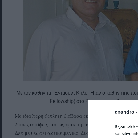
Με τον καθηγητή Έντμουντ Κήλυ. Ήταν ο καθηγητής πο
Fellowship) στο Princeton το φθινόπωρο
enandro 
Με ιδιαίτερη έκπληξη διάβασα εκτενές μετεκλογικό σχό
όποιες απόψεις μου ως προς την ανάλυση του αποτελέσμ
If you wish 
Δεν με θεωρεί αντικειμενικό. Δικαίωμα της κι αυτό. Θα
sensitive in