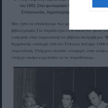
του 1993. Στην φωτογραφία Τίτος Πατρίκιος (ποιητ
Επικοινωνίας, δημοσιογράφος), Αλέξης Ζήρας (κρι
Μας ζητά να αποδείξουμε πως μας ξέρουν όλοι όσοι γρ
βιβλιογραφία. Για παράδειγμα ο επί δεκαετίες φίλος κα
εισηγητής στην παρουσίαση του βιβλίου-διατριβή μου 
θερμότατης υποδοχής από τον Τύπο και πούλησε 3.000
παρουσίαση. Υπάρχουν δεκάδες αναφορές στην εκδήλωσ
υπάρχει ακόμα καχυποψία να τις παραθέσουμε…