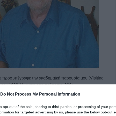
υ προσυπέγραψε την ακαδημαϊκή παρουσία μου (Visiting
 του 1988. Η φωτογραφία είναι του 2004.
-
Do Not Process My Personal Information
λιο της κ. Στυλιάνας Φιλιππίδου που διαφωνεί με τις
ατος και την στάση του σάιτ διαχρονικά. Δικαίωμα της.
to opt-out of the sale, sharing to third parties, or processing of your per
 μπορούσαμε να τις απαντήσουμε πως και οι δικές της
formation for targeted advertising by us, please use the below opt-out s