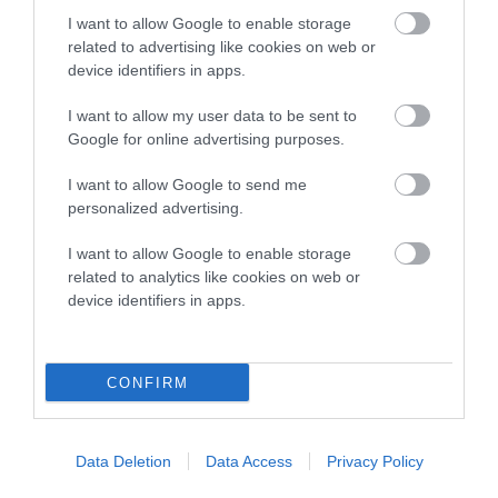
I want to allow Google to enable storage
Γιατί οι Τούρκοι συρρέουν στα ελληνικά νησιά
related to advertising like cookies on web or
device identifiers in apps.
ΕΚΔΗΛΩΣΕΙΣ ΤΩΝ ΗΜΕΡΩΝ: Παγοποιείο
Μαντζαβελάκη & Καΐρειος Βιβλιοθήκη
I want to allow my user data to be sent to
Google for online advertising purposes.
ΦΕΣΤΙΒΑΛ ΑΝΔΡΟΥ: Ένα βαθυστόχαστο έργο του
Μπέκετ
I want to allow Google to send me
personalized advertising.
Η νεολαία της Άνδρου είναι εδώ. Χρειάζεται όμως
ευκαιρίες για να φανεί.
I want to allow Google to enable storage
related to analytics like cookies on web or
ΡΑΦΗΝΑ – ΘΕΟΥΤΑ σημειώσατε…
device identifiers in apps.
Πρόσφατα Άρθρα
CONFIRM
Γιατί οι Τούρκοι συρρέουν
Data Deletion
Data Access
Privacy Policy
στα ελληνικά νησιά