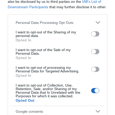
also be disclosed by us to third parties on the
IAB’s List of
Downstream Participants
that may further disclose it to other
third parties.
Please note that this website/app uses one or more Google
Personal Data Processing Opt Outs
services and may gather and store information including but
not limited to your visit or usage behaviour. You may click to
I want to opt-out of the Sharing of my
personal data.
grant or deny consent to Google and its third-party tags to
Opted In
use your data for below specified purposes in below Google
consent section.
I want to opt-out of the Sale of my
Personal Data.
Opted In
I want to opt-out of processing my
Personal Data for Targeted Advertising.
Opted In
I want to opt-out of Collection, Use,
Retention, Sale, and/or Sharing of my
Personal Data that Is Unrelated with the
Purposes for which it was collected.
Opted Out
Προτεινόμενα άρθρα
Google consents