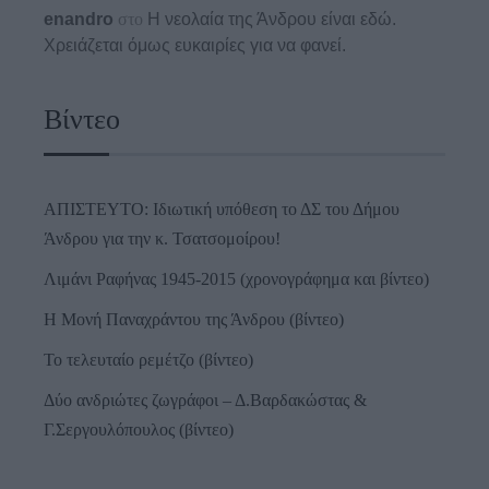
enandro
στο
Η νεολαία της Άνδρου είναι εδώ.
Χρειάζεται όμως ευκαιρίες για να φανεί.
Βίντεο
ΑΠΙΣΤΕΥΤΟ: Ιδιωτική υπόθεση το ΔΣ του Δήμου
Άνδρου για την κ. Τσατσομοίρου!
Λιμάνι Ραφήνας 1945-2015 (χρονογράφημα και βίντεο)
Η Μονή Παναχράντου της Άνδρου (βίντεο)
Το τελευταίο ρεμέτζο (βίντεο)
Δύο ανδριώτες ζωγράφοι – Δ.Βαρδακώστας &
Γ.Σεργουλόπουλος (βίντεο)