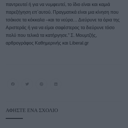
παντρευτεί ή για να νυμφευτεί, το ίδιο είναι και καμιά
παρεξήγηση επ΄αυτού. Πραγματικά είναι μια κίνηση που
τσάκισε τα κόκκαλα –και τα νεύρα… Διεύρυνε τα όρια της
Αριστεράς ή για να είμαι σαφέστερος τα διεύρυνε τόσο
πολύ που τελικά τα κατήργησε.” Σ. Μουμτζής,
αρθρογράφος Καθημερινής και Liberal.gr
ΑΦΉΣΤΕ ΈΝΑ ΣΧΌΛΙΟ