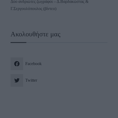
Δύο ανδριώτες ζωγράφοι – Δ.Βαρδακώστας &
Γ.Σεργουλόπουλος (βίντεο)
Ακολουθήστε μας
Facebook
Twitter