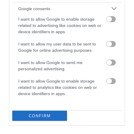
09/08/2026
Google consents
ΠΡΟΣΟΧΗ: Πολύ υψηλός
κίνδυνος πυρκαγιάς στις
I want to allow Google to enable storage
Κυκλάδες
related to advertising like cookies on web or
device identifiers in apps.
08/08/2026
I want to allow my user data to be sent to
Φωτογραφίες-κειμήλια από
Google for online advertising purposes.
καλοκαίρια στην Άνδρο –
Από τον 19ο αιώνα μέχρι
I want to allow Google to send me
personalized advertising.
και την δεκαετία του 1970
08/08/2026
I want to allow Google to enable storage
related to analytics like cookies on web or
ΟΡΜΟΣ ΚΟΡΘΙΟΥ: Όταν η
device identifiers in apps.
φωτογραφία γίνεται μνήμη
08/08/2026
CONFIRM
ΧΩΡΟΤΑΞΙΚΟ ΓΙΑ ΤΟΝ
ΤΟΥΡΙΣΜΟ: Η φέρουσα