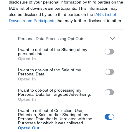
Από τον 19ο αιώνα μέχρι και την δεκαετία του 1970
disclosure of your personal information by third parties on the
IAB’s list of downstream participants. This information may
ΟΡΜΟΣ ΚΟΡΘΙΟΥ: Όταν η φωτογραφία γίνεται μνήμη
also be disclosed by us to third parties on the
IAB’s List of
Downstream Participants
that may further disclose it to other
Η Άνδρος συνεχίζει να μπαρκάρει…
third parties.
ΠΡΟΣΟΧΗ: Πολύ υψηλός κίνδυνος πυρκαγιάς στις
Please note that this website/app uses one or more Google
Personal Data Processing Opt Outs
Κυκλάδες
services and may gather and store information including but
not limited to your visit or usage behaviour. You may click to
I want to opt-out of the Sharing of my
ΧΩΡΟΤΑΞΙΚΟ ΓΙΑ ΤΟΝ ΤΟΥΡΙΣΜΟ: Η φέρουσα
personal data.
grant or deny consent to Google and its third-party tags to
Opted In
ικανότητα στο επίκεντρο
use your data for below specified purposes in below Google
consent section.
I want to opt-out of the Sale of my
Personal Data.
Opted In
Πρόσφατα Άρθρα
I want to opt-out of processing my
Personal Data for Targeted Advertising.
Opted In
ΔΥΟ ΚΑΛΟΚΑΙΡΙΝΑ
I want to opt-out of Collection, Use,
ΔΡΩΜΕΝΑ: Όταν η νέα
Retention, Sale, and/or Sharing of my
γενιά συναντά τη
Personal Data that Is Unrelated with the
Purposes for which it was collected.
ναυτοσύνη του νησιού
Opted Out