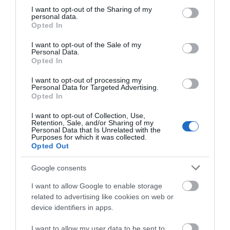
not limited to your visit or usage behaviour. You may click to
I want to opt-out of the Sharing of my
personal data.
Προτεινόμενα άρθρα
grant or deny consent to Google and its third-party tags to
Opted In
use your data for below specified purposes in below Google
consent section.
I want to opt-out of the Sale of my
Personal Data.
Opted In
Φωτογραφίες-κειμήλια από καλοκαίρια στην Άνδρο –
Από τον 19ο αιώνα μέχρι και την δεκαετία του 1970
I want to opt-out of processing my
Personal Data for Targeted Advertising.
Opted In
ΟΡΜΟΣ ΚΟΡΘΙΟΥ: Όταν η φωτογραφία γίνεται μνήμη
I want to opt-out of Collection, Use,
Η Άνδρος συνεχίζει να μπαρκάρει…
Retention, Sale, and/or Sharing of my
Personal Data that Is Unrelated with the
ΠΡΟΣΟΧΗ: Πολύ υψηλός κίνδυνος πυρκαγιάς στις
Purposes for which it was collected.
Opted Out
Κυκλάδες
Google consents
ΧΩΡΟΤΑΞΙΚΟ ΓΙΑ ΤΟΝ ΤΟΥΡΙΣΜΟ: Η φέρουσα
ικανότητα στο επίκεντρο
I want to allow Google to enable storage
related to advertising like cookies on web or
device identifiers in apps.
Πρόσφατα Άρθρα
I want to allow my user data to be sent to