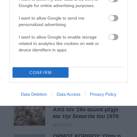
Google for online advertising purposes.
ΔΥΟ ΚΑΛΟΚΑΙΡΙΝΑ
I want to allow Google to send me
ΔΡΩΜΕΝΑ: Όταν η νέα
personalized advertising.
γενιά συναντά τη
ναυτοσύνη του νησιού
I want to allow Google to enable storage
related to analytics like cookies on web or
09/08/2026
device identifiers in apps.
ΠΡΟΣΟΧΗ: Πολύ υψηλός
κίνδυνος πυρκαγιάς στις
Κυκλάδες
CONFIRM
08/08/2026
Data Deletion
Data Access
Privacy Policy
Φωτογραφίες-κειμήλια από
καλοκαίρια στην Άνδρο –
Από τον 19ο αιώνα μέχρι
και την δεκαετία του 1970
08/08/2026
ΟΡΜΟΣ ΚΟΡΘΙΟΥ: Όταν η