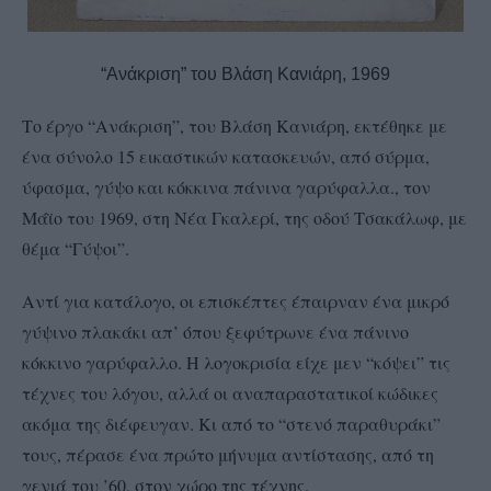
“Ανάκριση” του Βλάση Κανιάρη, 1969
Το έργο “Ανάκριση”, του Βλάση Κανιάρη, εκτέθηκε με
ένα σύνολο 15 εικαστικών κατασκευών, από σύρμα,
ύφασμα, γύψο και κόκκινα πάνινα γαρύφαλλα., τον
Μάϊο του 1969, στη Νέα Γκαλερί, της οδού Τσακάλωφ, με
θέμα “Γύψοι”.
Αντί για κατάλογο, οι επισκέπτες έπαιρναν ένα μικρό
γύψινο πλακάκι απ’ όπου ξεφύτρωνε ένα πάνινο
κόκκινο γαρύφαλλο. Η λογοκρισία είχε μεν “κόψει” τις
τέχνες του λόγου, αλλά οι αναπαραστατικοί κώδικες
ακόμα της διέφευγαν. Κι από το “στενό παραθυράκι”
τους, πέρασε ένα πρώτο μήνυμα αντίστασης, από τη
γενιά του ’60, στον χώρο της τέχνης.