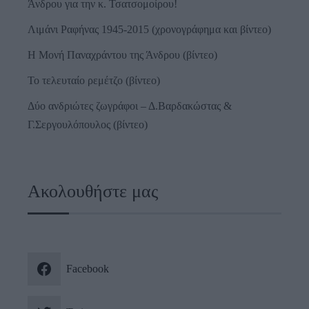
Άνδρου για την κ. Τσατσομοίρου!
Λιμάνι Ραφήνας 1945-2015 (χρονογράφημα και βίντεο)
Η Μονή Παναχράντου της Άνδρου (βίντεο)
Το τελευταίο ρεμέτζο (βίντεο)
Δύο ανδριώτες ζωγράφοι – Δ.Βαρδακώστας &
Γ.Σεργουλόπουλος (βίντεο)
Ακολουθήστε μας
Facebook