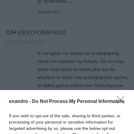
με τη θάλασσα….
ΑΠΆΝΤΗΣΗ
Ο/Η
ΚΕΝΤΡΟΒΑΡΙΚΟΣ
20/12/2023 στις 18:13
Υποστηρίζω την άποψη της κεντροβαρικής
λύσης του λιμανιού της Άνδρου. Για τον λόγο
αυτόν υποστηρίζω το master plan που θα
οδηγήσει σε λύση ένος κεντροβαρικού λιμένος
σε βάθος χρόνου κάπου στον Χαλκολιμιώνα.
Έτσι το Γαύριο θα γίνει λιμάνι μόνο για κότερα
enandro -
Do Not Process My Personal Information
και ο κάμπος για βίλες. Έτσι θα πάρει αξία και
η περιουσία των συνεχώς διαμαρτυρομένων
If you wish to opt-out of the sale, sharing to third parties, or
δημοτικών συμβούλων που τόσα χρόνια
processing of your personal or sensitive information for
μιλούν για υποβάθμιση της περιοχής. Να
targeted advertising by us, please use the below opt-out
υποβαθμιστεί ο Χαλκολιμιωνας.