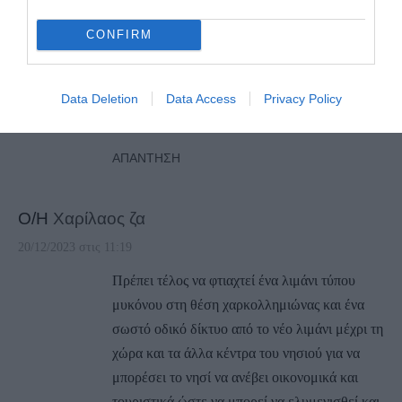
20/12/2023 στις 12:31
CONFIRM
Είναι αλήθεια ότι ο κ. Βουραζερης θέλει να
πάρει το λιμάνι από το Γαυριο και να κάνει νέο
Data Deletion
Data Access
Privacy Policy
στην Σταυροπεδια. Κρίμα τα σχέδια δεν θα
βγουν.
ΑΠΆΝΤΗΣΗ
Ο/Η
Χαρίλαος ζα
20/12/2023 στις 11:19
Πρέπει τέλος να φτιαχτεί ένα λιμάνι τύπου
μυκόνου στη θέση χαρκολλημιώνας και ένα
σωστό οδικό δίκτυο από το νέο λιμάνι μέχρι τη
χώρα και τα άλλα κέντρα του νησιού για να
μπορέσει το νησί να ανέβει οικονομικά και
τουριστικά ώστε να μπορεί να ελυμενισθεί και