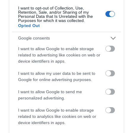
I want to opt-out of Collection, Use,
Retention, Sale, and/or Sharing of my
Ο/Η
Νίκος Λ.
Personal Data that Is Unrelated with the
Purposes for which it was collected.
20/12/2023 στις 13:25
Opted Out
Το σωστό είναι το λιμάνι να πάει στο κέντρο
Google consents
του νησιού και να είναι μεγάλο, σύγχρονο ,
I want to allow Google to enable storage
απάνεμο και να μπορεί να δέχεται
related to advertising like cookies on web or
κρουαζιερόπλοια. Το λιμάνι του Γαυρίου δεν
device identifiers in apps.
μπορεί να εξυπηρετήσει πλέον. Δεν έχει
I want to allow my user data to be sent to
προβλήτες, ούτε καν δρόμο. Μακάρι να
Google for online advertising purposes.
παραμείνει ο κύριος Βουραζέρης και σε
συνεργασία με τον δήμο να το υλοποιήσει
I want to allow Google to send me
personalized advertising.
αυτό. Πρέπει να πάμε μπροστά .
ΑΠΆΝΤΗΣΗ
I want to allow Google to enable storage
related to analytics like cookies on web or
device identifiers in apps.
Ο/Η
Ανδριώτης