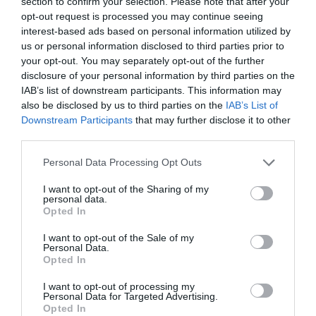
section to confirm your selection. Please note that after your
opt-out request is processed you may continue seeing
ΑΠΆΝΤΗΣΗ
interest-based ads based on personal information utilized by
us or personal information disclosed to third parties prior to
your opt-out. You may separately opt-out of the further
Ο/Η
ΔΙΚΑΙΟΣ
disclosure of your personal information by third parties on the
IAB’s list of downstream participants. This information may
20/12/2023 στις 15:46
also be disclosed by us to third parties on the
IAB’s List of
Downstream Participants
that may further disclose it to other
ΤΟ ΛΙΜΑΝΙ ΤΟΥ ΓΑΥΡΙΟΥ ΕΙΝΑΙ ΣΤΗΝ
third parties.
ΒΟΡΕΙΑ ΑΚΡΗ ΤΟΥ ΝΗΣΙΟΥ ΚΑΙ ΔΕΝ
Please note that this website/app uses one or more Google
ΕΞΥΠΗΡΕΤΕΙ ΤΟΥΣ ΚΑΤΟΙΚΟΥΣ ΧΩΡΑΣ
Personal Data Processing Opt Outs
services and may gather and store information including but
Κ ΚΟΡΘΙΟΥ. ΑΥΤΟ ΕΙΝΑΙ ΤΟ ΟΡΘΟ ΤΟ
not limited to your visit or usage behaviour. You may click to
I want to opt-out of the Sharing of my
ΛΙΜΑΝΙ ΝΑ ΠΑΕΙ ΣΤΟ ΚΕΝΤΡΟ ΤΟΥ
personal data.
grant or deny consent to Google and its third-party tags to
Opted In
ΝΗΣΙΟΥ ΣΤΟΝ ΧΑΛΚΟΛΙΜΝΙΩΝΑ . ΑΣ
use your data for below specified purposes in below Google
consent section.
ΜΕΙΝΕΙ ΤΟ ΕΜΠΟΡΙΚΟ ΛΙΜΑΝΙ ΣΤΟ
I want to opt-out of the Sale of my
Personal Data.
ΓΑΥΡΙΟ . ΕΚΕΙ ΝΑ ΠΗΓΑΙΝΟΥΝ ΤΑ
Opted In
ΠΛΟΙΑ ΜΕ ΚΑΥΣΙΜΑ , ΥΛΙΚΑ κτλ
I want to opt-out of processing my
Personal Data for Targeted Advertising.
ΑΠΆΝΤΗΣΗ
Opted In