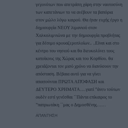
γεγονότων που απετράπη χάρη στην ναυτοσύνη
των καπετάνιων το να ανέβουν τα βαπόρια
στον μώλο λόγω καιρού. Θα ήταν ευχής έργο η
δημιουργία ΝΕΟΥ λιμανιού στον
Χαλκολιμνιώνα με την δημιουργία προβλήτας
για δέσιμο κρουαζεροπλοίων.. ..Είναι και στο
κέντρο του νησιού και θα διευκολύνει τους
κατοίκους της Χώρας και του Κορθίου. θα
χρειάζονται τον μισό χρόνο να διανύσουν την
απόσταση. Βέβαια αυτό για να γίνει
απαιτούνται ΠΡΩΤΑ ΑΠΌΦΑΣΗ και
ΔΕΥΤΕΡΟ ΧΡΗΜΑΤΑ….γιατί ”άνευ τούτων
ουδέν εστί γενέσθαι ΄΄Πάντα επίκαιρος το
”πατριωτάκη ΄΄μας ο Δημοσθένης……
ΑΠΆΝΤΗΣΗ