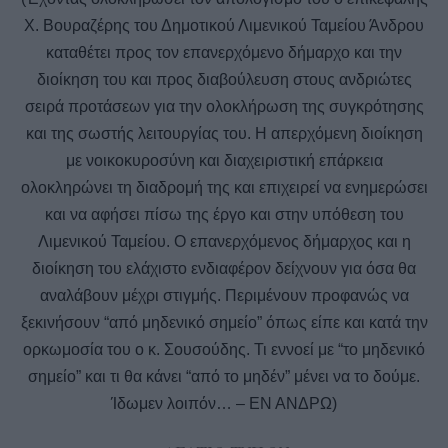
Χ. Βουραζέρης του Δημοτικού Λιμενικού Ταμείου Άνδρου
καταθέτει προς τον επανερχόμενο δήμαρχο και την
διοίκηση του και προς διαβούλευση στους ανδριώτες
σειρά προτάσεων για την ολοκλήρωση της συγκρότησης
και της σωστής λειτουργίας του. Η απερχόμενη διοίκηση
με νοικοκυροσύνη και διαχειριστική επάρκεια
ολοκληρώνει τη διαδρομή της και επιχειρεί να ενημερώσει
και να αφήσει πίσω της έργο και στην υπόθεση του
Λιμενικού Ταμείου. Ο επανερχόμενος δήμαρχος και η
διοίκηση του ελάχιστο ενδιαφέρον δείχνουν για όσα θα
αναλάβουν μέχρι στιγμής. Περιμένουν προφανώς να
ξεκινήσουν “από μηδενικό σημείο” όπως είπε και κατά την
ορκωμοσία του ο κ. Σουσούδης. Τι εννοεί με “το μηδενικό
σημείο” και τι θα κάνει “από το μηδέν” μένει να το δούμε.
Ίδωμεν λοιπόν… – ΕΝ ΑΝΔΡΩ)