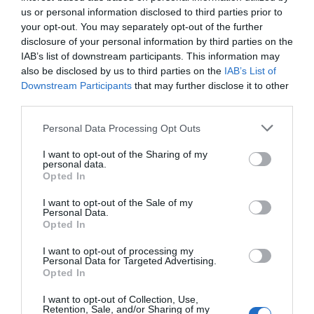
us or personal information disclosed to third parties prior to
your opt-out. You may separately opt-out of the further
ΑΦΉΣΤΕ ΈΝΑ ΣΧΌΛΙΟ
disclosure of your personal information by third parties on the
IAB’s list of downstream participants. This information may
also be disclosed by us to third parties on the
IAB’s List of
Downstream Participants
that may further disclose it to other
Η ηλ. διεύθυνση σας δεν δημοσιεύεται.
Τα υποχρεωτικά πεδία
third parties.
σημειώνονται με
*
Please note that this website/app uses one or more Google
Personal Data Processing Opt Outs
services and may gather and store information including but
not limited to your visit or usage behaviour. You may click to
I want to opt-out of the Sharing of my
personal data.
grant or deny consent to Google and its third-party tags to
Opted In
use your data for below specified purposes in below Google
consent section.
I want to opt-out of the Sale of my
Personal Data.
Opted In
I want to opt-out of processing my
Personal Data for Targeted Advertising.
Opted In
I want to opt-out of Collection, Use,
Retention, Sale, and/or Sharing of my