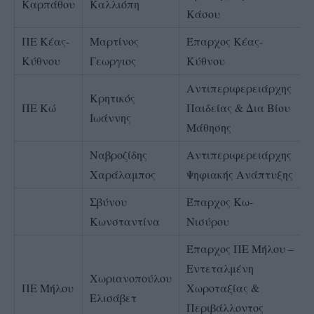
Καρπάθου
Καλλιόπη
Κάσου
ΠΕ Κέας-
Μαρτίνος
Έπαρχος Κέας-
Κύθνου
Γεωργιος
Κύθνου
Αντιπεριφερειάρχης
Κρητικός
ΠΕ Κώ
Παιδείας & Δια Βίου
Ιωάννης
Μάθησης
Ναβροζίδης
Αντιπεριφερειάρχης
Χαράλαμπος
Ψηφιακής Ανάπτυξης
Σβύνου
Έπαρχος Κω-
Κωνσταντίνα
Νισύρου
Έπαρχος ΠΕ Μήλου –
Εντεταλμένη
Χωριανοπούλου
ΠΕ Μήλου
Χωροταξίας &
Ελισάβετ
Περιβάλλοντος