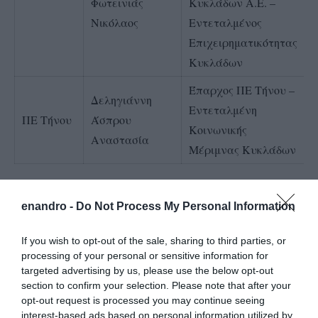
Φωτεινιάς
Κυκλάδων Α.Ε. –
Νικόλαος
Εντεταλμένος
Επιχειρηματικότητας
Κυκλάδων
Έπαρχος ΠΕ Τήνου –
Δεληγιάννη
Εντεταλμένη
ΠΕ Τήνου
Άσπρου
Κοινωνικής
Αναστασία
Μέριμνας Κυκλάδων
Το ΓραφείοΤύπου
enandro -
Do Not Process My Personal Information
If you wish to opt-out of the sale, sharing to third parties, or
processing of your personal or sensitive information for
targeted advertising by us, please use the below opt-out
section to confirm your selection. Please note that after your
opt-out request is processed you may continue seeing
interest-based ads based on personal information utilized by