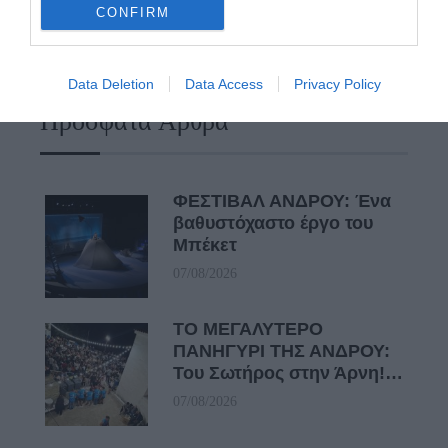
CONFIRM
Απαράδεκτη εμπειρία στη Ραφήνα. Φωτογραφίες από την
αναχώρηση εκείνης της ώρας…
Data Deletion
Data Access
Privacy Policy
Πρόσφατα Άρθρα
ΦΕΣΤΙΒΑΛ ΑΝΔΡΟΥ: Ένα
βαθυστόχαστο έργο του
Μπέκετ
07/08/2026
ΤΟ ΜΕΓΑΛΥΤΕΡΟ
ΠΑΝΗΓΥΡΙ ΤΗΣ ΑΝΔΡΟΥ:
Του Σωτήρος στην Άρνη!…
07/08/2026