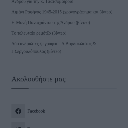
Άνδρου για την κ. Τσατσομοίρου!
Λιμάνι Ραφήνας 1945-2015 (χρονογράφημα και βίντεο)
Η Μονή Παναχράντου της Άνδρου (βίντεο)
Το τελευταίο ρεμέτζο (βίντεο)
Δύο ανδριώτες ζωγράφοι – Δ.Βαρδακώστας &
Γ.Σεργουλόπουλος (βίντεο)
Ακολουθήστε μας
Facebook