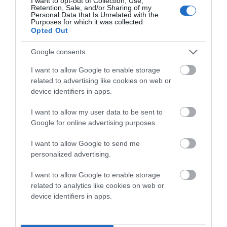
I want to opt-out of Collection, Use,
Retention, Sale, and/or Sharing of my
Personal Data that Is Unrelated with the
Purposes for which it was collected.
Opted Out
Google consents
Προτεινόμενα άρθρα
I want to allow Google to enable storage
related to advertising like cookies on web or
device identifiers in apps.
ΦΕΣΤΙΒΑΛ ΑΝΔΡΟΥ: Ένα βαθυστόχαστο έργο του
I want to allow my user data to be sent to
Google for online advertising purposes.
Μπέκετ
Η νεολαία της Άνδρου είναι εδώ. Χρειάζεται όμως
I want to allow Google to send me
personalized advertising.
ευκαιρίες για να φανεί.
I want to allow Google to enable storage
ΡΑΦΗΝΑ – ΘΕΟΥΤΑ σημειώσατε…
related to analytics like cookies on web or
ΣΥΓΚΛΟΝΙΣΤΙΚΟΣ ΑΠΟΧΑΙΡΕΤΙΣΜΟΣ ΣΤΗ
device identifiers in apps.
ΡΑΦΗΝΑ ΣΤΟ «ΤΕΛΕΥΤΑΙΟ ΜΠΑΡΚΟ» ΤΟΥ
ΚΑΠΕΤΑΝ ΑΝΤΩΝΗ ΒΙΔΑΛΗ