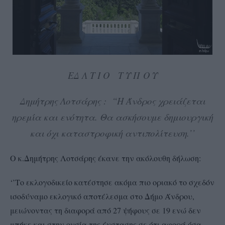
ΕΔ Λ Τ Ι Ο Τ Υ Π Ο Υ
Δημήτρης Λοτσάρης : “Η Άνδρος χρειάζεται
ηρεμία και ενότητα. Θα ασκήσουμε δημιουργική
και όχι καταστροφική αντιπολίτευση.’’
O κ.Δημήτρης Λοτσάρης έκανε την ακόλουθη δήλωση:
‘’Το εκλογοδικείο κατέστησε ακόμα πιο οριακό το σχεδόν
ισοδύναμο εκλογικό αποτέλεσμα στο Δήμο Άνδρου,
μειώνοντας τη διαφορά από 27 ψήφους σε 19 ενώ δεν
μπήκε και στην ουσία της ένστασης σε ότι αφορά όσα