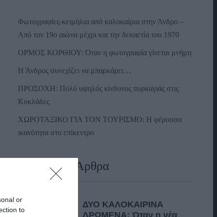
Φωτογραφίες-κειμήλια από καλοκαίρια στην Άνδρο –
Από τον 19ο αιώνα μέχρι και την δεκαετία του 1970
ΟΡΜΟΣ ΚΟΡΘΙΟΥ: Όταν η φωτογραφία γίνεται μνήμη
Η Άνδρος συνεχίζει να μπαρκάρει…
ΠΡΟΣΟΧΗ: Πολύ υψηλός κίνδυνος πυρκαγιάς στις
Κυκλάδες
ΧΩΡΟΤΑΞΙΚΟ ΓΙΑ ΤΟΝ ΤΟΥΡΙΣΜΟ: Η φέρουσα
ικανότητα στο επίκεντρο
Πρόσφατα Άρθρα
sonal or
ΔΥΟ ΚΑΛΟΚΑΙΡΙΝΑ
ection to
ΔΡΩΜΕΝΑ: Όταν η νέα