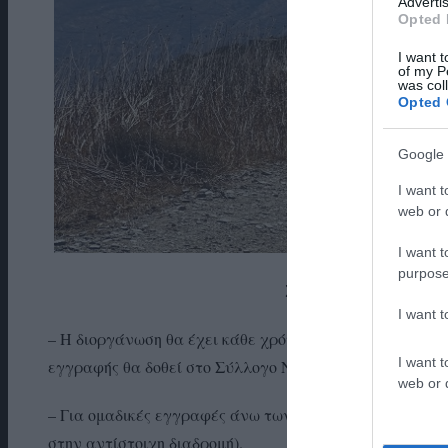
Advertis
Opted 
I want t
of my P
was col
Opted 
Google 
I want t
web or d
I want t
purpose
Στιγμιότυπο από το “An
I want 
– Η διοργάνωση θα έχει κάθε χρόνο φιλανθρωπικό σκοπ
I want t
εγγραφής θα δοθεί στο Σύλλογο Νεφροπαθών Άνδρου.
web or d
– Για ομαδικές εγγραφές άνω των 10 ατόμων θα υπάρχ
στην αντίστοιχη διαδρομή).