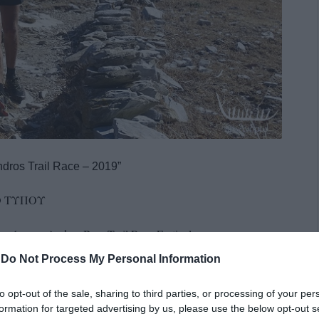
ndros Trail Race – 2019”
Ο ΤΥΠΟΥ
ών του Andrus Beer Trail Race Festival
-
Do Not Process My Personal Information
ν ανοίξει και οι συμμετοχές ήδη, αν και δύο μήνες πριν,
τε να ζήσετε μια μοναδική εμπειρία ορεινών αγώνων
to opt-out of the sale, sharing to third parties, or processing of your per
νό προορισμό δυο ώρες μόνο από την Αθήνα.
formation for targeted advertising by us, please use the below opt-out s