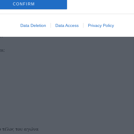
CONFIRM
 trail με τις δύο μεγάλες διαδρομές να έχουν πιστοποιηθεί
s Challenge 32km με Itra Points: 1
Data Deletion
Data Access
Privacy Policy
υ.
αι:
ο τέλος του αγώνα