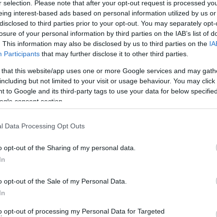
r selection. Please note that after your opt-out request is processed y
eing interest-based ads based on personal information utilized by us or
α πιστοποιημένα από την Ευρωπαϊκή Ένωση μονοπάτια της
disclosed to third parties prior to your opt-out. You may separately opt-
outes
, καθώς και άλλα παλαιότερα μονοπάτια που
losure of your personal information by third parties on the IAB’s list of
 τις πεντακάθαρες παραλίες της στο μπλε του Αιγαίου
. This information may also be disclosed by us to third parties on the
IA
Participants
that may further disclose it to other third parties.
 that this website/app uses one or more Google services and may gath
including but not limited to your visit or usage behaviour. You may click 
 to Google and its third-party tags to use your data for below specifi
ogle consent section.
l Data Processing Opt Outs
o opt-out of the Sharing of my personal data.
In
o opt-out of the Sale of my Personal Data.
In
to opt-out of processing my Personal Data for Targeted