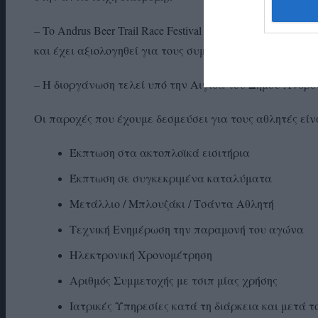
– To Andrus Beer Trail Race Festival είναι μέλος της ITRA
και έχει αξιολογηθεί για τους συμμετέχοντες της Gerakone
– Η διοργάνωση τελεί υπό την Αιγίδα του Δήμου Άνδρο
Οι παροχές που έχουμε δεσμεύσει για τους αθλητές είν
Έκπτωση στα ακτοπλοϊκά εισιτήρια
Έκπτωση σε συγκεκριμένα καταλύματα
Μετάλλιο / Μπλουζάκι / Τσάντα Αθλητή
Τεχνική Ενημέρωση την παραμονή του αγώνα
Ηλεκτρονική Χρονομέτρηση
Αριθμός Συμμετοχής με τσιπ μίας χρήσης
Ιατρικές Υπηρεσίες κατά τη διάρκεια και μετά τ