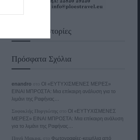
Ναυτικές Ιστορίες
Πρόσφατα Σχόλια
enandro
στο
ΟΙ «ΕΥΤΥΧΙΣΜΕΝΕΣ ΜΕΡΕΣ»
ΕΙΝΑΙ ΜΠΡΟΣΤΑ: Μια επίκαιρη ανάλυση για το
λιμάνι της Ραφήνας…
Σοφοκλής Πυργιώτης
στο
ΟΙ «ΕΥΤΥΧΙΣΜΕΝΕΣ
ΜΕΡΕΣ» ΕΙΝΑΙ ΜΠΡΟΣΤΑ: Μια επίκαιρη ανάλυση
για το λιμάνι της Ραφήνας…
Πηγή Μακρα.
στο
Φωτογραφίες-κειμήλια από