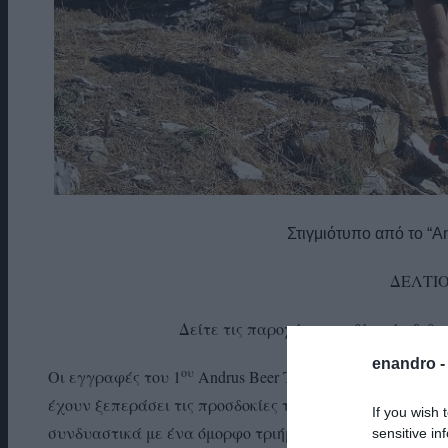
Στιγμιότυπο από το “A
ΔΕΛΤΙ
Δείτε τις παροχές των αθλητών & θεατ
enandro 
ου
Οι εγγραφές του 1
Andrus Beer Trail Race Festival έχου
έχουν ξεπεράσει τις προσδοκίες της διοργάνωσης! Ελά
If you wish 
συνδυαστικά με ένα όμορφο τριήμερο σε ένα καλοκαιρι
sensitive in