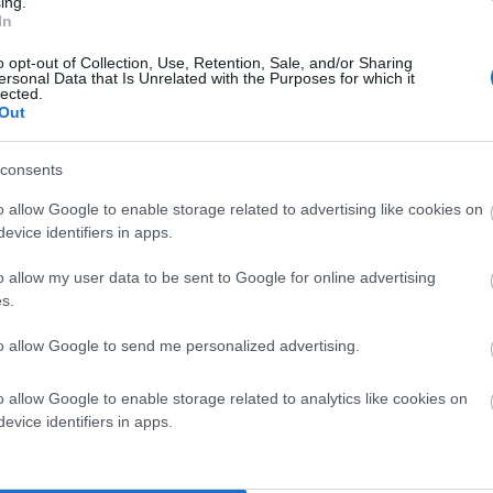
ing.
In
o opt-out of Collection, Use, Retention, Sale, and/or Sharing
ersonal Data that Is Unrelated with the Purposes for which it
lected.
Out
consents
o allow Google to enable storage related to advertising like cookies on
evice identifiers in apps.
o allow my user data to be sent to Google for online advertising
s.
dros Trail Race – 2019”
to allow Google to send me personalized advertising.
ό! Για τη φετινή χρονιά 30% των εσόδων του κόστους
o allow Google to enable storage related to analytics like cookies on
evice identifiers in apps.
ει έκπτωση (Δείτε αναλυτικά στο
www.andrusrace.com