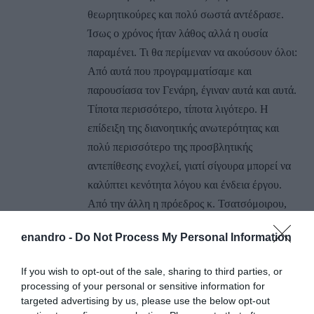
θεωρητικούρες και πολύ σωστά αντέδρασε.
Ίσως ο χρόνος ήταν λάθος αλλά η ουσία
παραμένει. Τι θα περίμεναν να ακούσουν όλοι:
Από αυτά που προγραμματίσαμε και
παρουσίασα τον Γενάρη, έγιναν αυτά και αυτά.
Τίποτα περισσότερο, τίποτα λιγότερο. Η
επίδειξη της διανοητικής ανωτερότητας και
πολύ περισσότερο της προσβλητικής
αντεπίθεσης ενοχλεί, γιατί σίγουρα μπορεί να
καλύπτει κενότητα λόγου και ένδεια έργου.
Από την άλλη η πρόεδρος κ. Τσατσόμοιρου,
λόγω σπουδών και κουλτούρας έδειξε
enandro -
Do Not Process My Personal Information
έμπρακτα ότι ¨διοικείς πιο αποτελεσματικά με
το χαμόγελο παρά με το μαστίγιο”.
If you wish to opt-out of the sale, sharing to third parties, or
processing of your personal or sensitive information for
ΑΠΆΝΤΗΣΗ
targeted advertising by us, please use the below opt-out