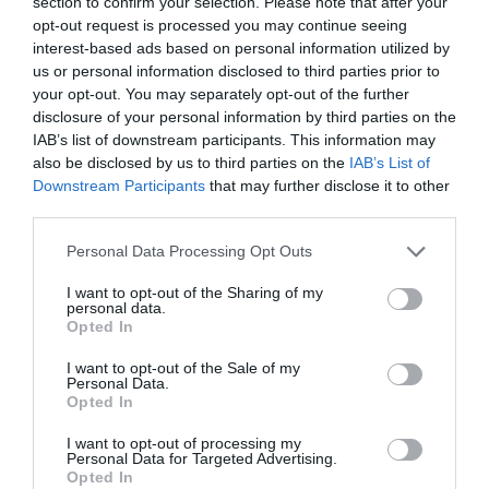
section to confirm your selection. Please note that after your
opt-out request is processed you may continue seeing
Ο/Η
Πίου ειδικός συνεργάτης
interest-based ads based on personal information utilized by
01/05/2024 στις 08:54
us or personal information disclosed to third parties prior to
your opt-out. You may separately opt-out of the further
Ναι, έλα Θεία, ναι!
disclosure of your personal information by third parties on the
Περίμενε βρε θεία, θα στο εξηγήσω!
IAB’s list of downstream participants. This information may
also be disclosed by us to third parties on the
IAB’s List of
Το ψηφιακό είναι από τις ψήφους! Ναι, ετσι.
Downstream Participants
that may further disclose it to other
Φερνουμε τις ψήφοι στον Δήμο και τον
third parties.
κάνουμε ψηφιακό! Εμ τι θεία, νέα κόλπα!
Please note that this website/app uses one or more Google
Personal Data Processing Opt Outs
Θα στο εξηγήσω κι αυτό θεία, περίμενε βρε
services and may gather and store information including but
συ!
not limited to your visit or usage behaviour. You may click to
I want to opt-out of the Sharing of my
personal data.
Έχουμε ψηφιακές παστούρες θεία, όπως θα
grant or deny consent to Google and its third-party tags to
Opted In
use your data for below specified purposes in below Google
χουμε ψηφιακό νερό το καλοκαίρι, ψηφιακό
consent section.
I want to opt-out of the Sale of my
χώρο να βαζουμε τα σκουπίδια, ψηφιακά έργα
Personal Data.
θεία!
Opted In
Κατάλαβες!
I want to opt-out of processing my
Personal Data for Targeted Advertising.
Εμ τι!!
Opted In