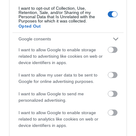
Άντε σ αφήνω τώρα!
I want to opt-out of Collection, Use,
Εχω βάλει τα τσουρέκια να φουσκώσουνε και
Retention, Sale, and/or Sharing of my
θα μου ξεπεράσουνε!
Personal Data that Is Unrelated with the
Purposes for which it was collected.
Άντε Καλή ψηφιακή Άνασταση θεία!!
Opted Out
ΑΠΆΝΤΗΣΗ
Google consents
I want to allow Google to enable storage
Ο/Η
Συνετιανός
related to advertising like cookies on web or
device identifiers in apps.
01/05/2024 στις 07:41
I want to allow my user data to be sent to
Ρωτήστε τι εστί Τσαούσης στο Συνετι?
Google for online advertising purposes.
ΑΠΆΝΤΗΣΗ
I want to allow Google to send me
personalized advertising.
Ο/Η
Απορία
I want to allow Google to enable storage
related to analytics like cookies on web or
01/05/2024 στις 06:26
device identifiers in apps.
Γιατί ο Τσαούσης ρε παιδιά άφησε τη δουλειά