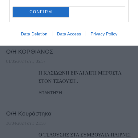
του στην Αθήνα και ήρθε να φτιάξει τα
ψηφιακά μουσεία και τα νεκροταφεία??? Ο
CONFIRM
νοών νοείτο
ΑΠΆΝΤΗΣΗ
Data Deletion
Data Access
Privacy Policy
Ο/Η
ΚΟΡΘΙΑΝΟΣ
01/05/2024 στις 05:57
Η ΚΑΣΙΔΩΝΗ ΕΙΝΑΙ ΛΙΓΗ ΜΠΡΟΣΤΑ
ΣΤΟΝ ΤΣΑΟΥΣΗ .
ΑΠΆΝΤΗΣΗ
Ο/Η
Κουράστηκα
30/04/2024 στις 21:58
Ο ΤΣΑΟΥΣΗΣ ΣΤΑ ΣΥΜΒΟΥΛΙΑ ΠΑΙΡΝΕΙ