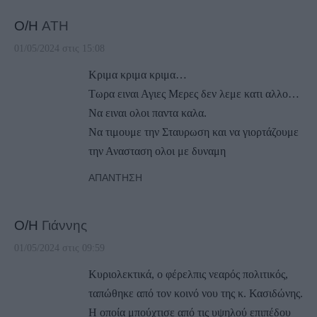
Ο/Η
ATH
01/05/2024 στις 15:08
Κριμα κριμα κριμα…
Τωρα ειναι Αγιες Μερες δεν λεμε κατι αλλο…
Να ειναι ολοι παντα καλα.
Να τιμουμε την Σταυρωση και να γιορτάζουμε
την Ανασταση ολοι με δυναμη
ΑΠΆΝΤΗΣΗ
Ο/Η
Γιάννης
01/05/2024 στις 09:59
Κυριολεκτικά, ο φέρελπις νεαρός πολιτικός,
ταπώθηκε από τον κοινό νου της κ. Κασιδώνης.
Η οποία μπούχτισε από τις υψηλού επιπέδου