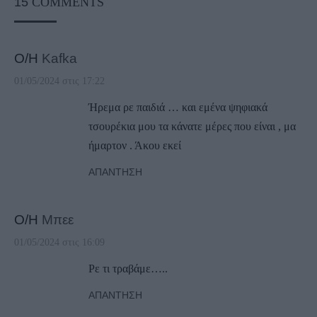
15
COMMENTS
Ο/Η
Kafka
01/05/2024 στις 17:22
Ήρεμα ρε παιδιά … και εμένα ψηφιακά
τσουρέκια μου τα κάνατε μέρες που είναι , μα
ήμαρτον . Άκου εκεί
ΑΠΆΝΤΗΣΗ
Ο/Η
Μπεε
01/05/2024 στις 16:09
Ρε τι τραβάμε…..
ΑΠΆΝΤΗΣΗ