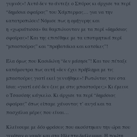
γυμνός»! Αυτό δεν το άντεξε ο Σπύρος κι άρχισε τα περί
“δημόσια σφαίρας” του Χάμπερμας… για να την
κατατροπώσει! Νόμισε πως η ομήγυρης και
η
«χωριάτισσα» θα θαμπώνονταν με τα περί «δημόσιας
σφαίρας»! Και της επιτέθηκε με τα υποτιμητικά περί
“μπαστούρας” και “προβατάκια και κατσίκες”!
Έλα όμως που Κασιδώνη “δεν μάσησε”! Και του πέταξε
κατάμουτρα πως αυτή «δεν έχει πρόβλημα με τις
μπαστούρες γιατί εκεί γεννήθηκε»! Ρωτώντας τον στα
ίσια: «γιατί εσύ δεν ζεις με στις μπαστούρες;» Κι έμεινε
ο Τσαούσης κάγκελο. Κι άρχισε τα περί “δημόσιας
σφαίρας” όπως είπαμε χάνοντας τ’ αυγά και τα
πασχάλια μέρες που είναι…
Κλείνουμε με δύο φράσεις που ακούστηκαν την ώρα που
γινόταν ο χαμός και στο 10λεπτο διάλειμμα. Η πρώτη