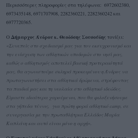
Περισσότερες πληροφορίες στα τηλέφωνα: 6972602380,
6973435148, 6971707908, 2282360221, 2282360242 και
6977720365.
Δήμαρχος Άνδρου κ. Θεοδόσης Σουσούδης
Ο
τονίζει:
«Συνεπείς στο σχεδιασμό μας για τον εκσυχρονισμό και
την ενίσχυση των αθλητικών υποδομών στο νησί μας,
καθώς ο αθλητισμός αποτελεί βασική προτεραιότητά
μας, θα αγωνιστούμε σκληρά προκειμένου η Άνδρος να
πρωταγωνιστήσει στα αθλητικά δρώμενα, στρέφοντας
τα παιδιά μας και τη νεολαία στο αθλητικό ιδεώδες.
Είμαστε ιδιαίτερα χαρούμενοι, που θα φιλοξενήσουμε
στα γήπεδα τέννις, για πρώτη φορά αθλητικό
camp
, σε
συνεργασία με την πρωταθλήτρια
E
λλάδος Μαρία
Καπλάνη και αυτό είναι μόνο η αρχή»
.
Εντεταλμένος Σύμβουλος Αθλητισμού του Δήμου
Ο