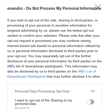
enandro -
Do Not Process My Personal Information
If you wish to opt-out of the sale, sharing to third parties, or
processing of your personal or sensitive information for
targeted advertising by us, please use the below opt-out
section to confirm your selection. Please note that after your
opt-out request is processed you may continue seeing
interest-based ads based on personal information utilized by
us or personal information disclosed to third parties prior to
your opt-out. You may separately opt-out of the further
disclosure of your personal information by third parties on the
IAB’s list of downstream participants. This information may
also be disclosed by us to third parties on the
IAB’s List of
Downstream Participants
that may further disclose it to other
third parties.
Προτεινόμενα άρθρα
Please note that this website/app uses one or more Google
Personal Data Processing Opt Outs
services and may gather and store information including but
not limited to your visit or usage behaviour. You may click to
I want to opt-out of the Sharing of my
personal data.
grant or deny consent to Google and its third-party tags to
Φωτογραφίες-κειμήλια από καλοκαίρια στην Άνδρο –
Opted In