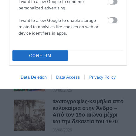
I want to allow Google to send me
personalized advertising.
ΑΝΑΚΟΙΝΩΣΕΙΣ
I want to allow Google to enable storage
ΛΙΜΕΝΑΡΧΕΙΟΥ &
related to analytics like cookies on web or
ΠΟΛΙΤΙΚΗΣ ΠΡΟΣΤΑΣΙΑΣ:
device identifiers in apps.
Συνεχίζει το μελτέμι και ο
κίνδυνος πυρκαγιας…
09/08/2026
CONFIRM
ΔΥΟ ΚΑΛΟΚΑΙΡΙΝΑ
ΔΡΩΜΕΝΑ: Όταν η νέα
γενιά συναντά τη
Data Deletion
Data Access
Privacy Policy
ναυτοσύνη του νησιού
09/08/2026
Φωτογραφίες-κειμήλια από
καλοκαίρια στην Άνδρο –
Από τον 19ο αιώνα μέχρι
και την δεκαετία του 1970
08/08/2026