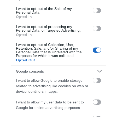
use your data for below specified purposes in below Google
Από τον 19ο αιώνα μέχρι και την δεκαετία του 1970
consent section.
I want to opt-out of the Sale of my
Personal Data.
Η Άνδρος συνεχίζει να μπαρκάρει…
Opted In
ΤΟ ΜΕΓΑΛΥΤΕΡΟ ΠΑΝΗΓΥΡΙ ΤΗΣ ΑΝΔΡΟΥ: Του
I want to opt-out of processing my
Personal Data for Targeted Advertising.
Σωτήρος στην Άρνη!…
Opted In
ΟΡΜΟΣ ΚΟΡΘΙΟΥ: Όταν η φωτογραφία γίνεται μνήμη
I want to opt-out of Collection, Use,
Retention, Sale, and/or Sharing of my
ΦΕΣΤΙΒΑΛ ΑΝΔΡΟΥ: Ένα βαθυστόχαστο έργο του
Personal Data that Is Unrelated with the
Purposes for which it was collected.
Μπέκετ
Opted Out
Google consents
Πρόσφατα Άρθρα
I want to allow Google to enable storage
related to advertising like cookies on web or
device identifiers in apps.
ΑΠΟΔΡΑΣΕΙΣ ΣΤΗΝ
I want to allow my user data to be sent to
ΑΝΔΡΟ
Google for online advertising purposes.
09/08/2026