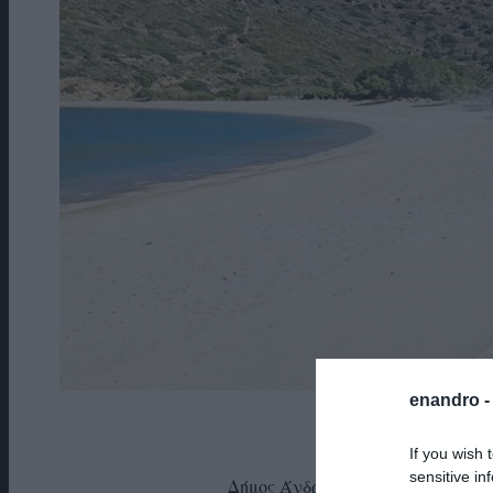
enandro 
ΔΕΛΤΙ
If you wish 
sensitive in
Δήμος Άνδρου: Ξεκίνησε ο καθαρι