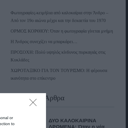
Φωτογραφίες-κειμήλια από καλοκαίρια στην Άνδρο –
Από τον 19ο αιώνα μέχρι και την δεκαετία του 1970
ΟΡΜΟΣ ΚΟΡΘΙΟΥ: Όταν η φωτογραφία γίνεται μνήμη
Η Άνδρος συνεχίζει να μπαρκάρει…
ΠΡΟΣΟΧΗ: Πολύ υψηλός κίνδυνος πυρκαγιάς στις
Κυκλάδες
ΧΩΡΟΤΑΞΙΚΟ ΓΙΑ ΤΟΝ ΤΟΥΡΙΣΜΟ: Η φέρουσα
ικανότητα στο επίκεντρο
Πρόσφατα Άρθρα
sonal or
ΔΥΟ ΚΑΛΟΚΑΙΡΙΝΑ
ection to
ΔΡΩΜΕΝΑ: Όταν η νέα