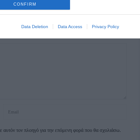
CONFIRM
Data Deletion
Data Access
Privacy Policy
α σημειώνονται με
*
σε αυτόν τον πλοηγό για την επόμενη φορά που θα σχολιάσω.