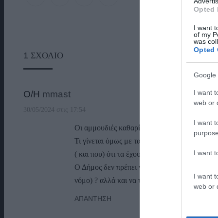
Advertis
Opted 
I want t
of my P
was col
Opted 
1
ΣΧΌΛΙΟ
Google 
I want t
Ο/Η
mmast
web or d
30/05/2024 στις 17:54
I want t
Οι αμμουδιές καθαρίζονται .
purpose
Τι γίνεται όμως με τα οικόπεδα (μικρά και μ
I want 
( και που) ότι τα έχουν καθαρίσει ? Που εναπ
Ο Δήμος δεν πρέπει να ενημερώσει τους κατοί
I want t
νόμο) ? αλλά και να τους συνδράμει σε αυτή
web or d
ΑΠΆΝΤΗΣΗ