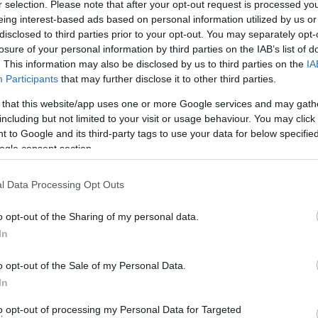
r selection. Please note that after your opt-out request is processed y
eing interest-based ads based on personal information utilized by us or
ς καθαρισμού των παραλιών του νησιού, ενόψει της
disclosed to third parties prior to your opt-out. You may separately opt-
losure of your personal information by third parties on the IAB’s list of
. This information may also be disclosed by us to third parties on the
IA
Participants
that may further disclose it to other third parties.
 καθαρίστηκαν ήδη -για πρώτη φορά- οι παραλίες Άγιος
ρος της παραλίας Γαυρίου (λιμάνι) και θα συνεχιστούν
 that this website/app uses one or more Google services and may gath
including but not limited to your visit or usage behaviour. You may click 
 to Google and its third-party tags to use your data for below specifi
ogle consent section.
ης:
«Ο καθαρισμός των ακτών του νησιού μας, που
πομάκρυνση πάσης φύσεως προϊόντων περιβαλλοντικής
l Data Processing Opt Outs
άγκη ο τόπος καθώς ποτέ στο παρελθόν δεν είχε γίνει
o opt-out of the Sharing of my personal data.
In
o opt-out of the Sale of my Personal Data.
In
to opt-out of processing my Personal Data for Targeted