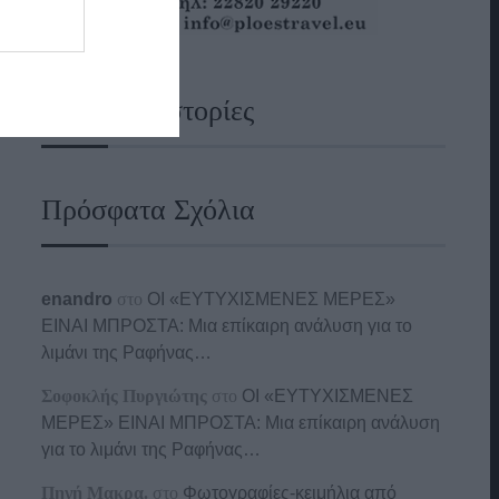
Ναυτικές Ιστορίες
Πρόσφατα Σχόλια
enandro
στο
ΟΙ «ΕΥΤΥΧΙΣΜΕΝΕΣ ΜΕΡΕΣ»
ΕΙΝΑΙ ΜΠΡΟΣΤΑ: Μια επίκαιρη ανάλυση για το
λιμάνι της Ραφήνας…
Σοφοκλής Πυργιώτης
στο
ΟΙ «ΕΥΤΥΧΙΣΜΕΝΕΣ
ΜΕΡΕΣ» ΕΙΝΑΙ ΜΠΡΟΣΤΑ: Μια επίκαιρη ανάλυση
για το λιμάνι της Ραφήνας…
Πηγή Μακρα.
στο
Φωτογραφίες-κειμήλια από