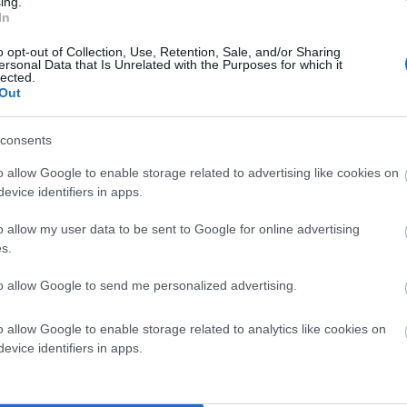
ing.
In
o opt-out of Collection, Use, Retention, Sale, and/or Sharing
ersonal Data that Is Unrelated with the Purposes for which it
lected.
Out
consents
o allow Google to enable storage related to advertising like cookies on
evice identifiers in apps.
o allow my user data to be sent to Google for online advertising
s.
εγάλα) στο Μπατσί ? Υποχρεώνονται οι ιδιοκτήτες να δηλώσουν
to allow Google to send me personalized advertising.
οθέτουν τα ξερά χόρτα και κλαδιά ?
κους με απλό και κατανοητό λόγο ( και όχι αντιγράφοντας το
o allow Google to enable storage related to analytics like cookies on
 τη σοβαρή υπόθεση ?
evice identifiers in apps.