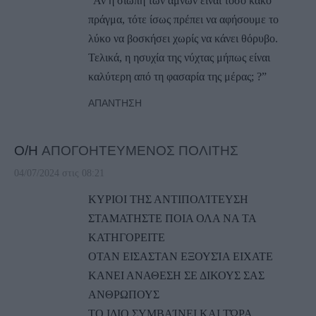
“Αν η σιωπή των αμνών είναι τόσο κακό
πράγμα, τότε ίσως πρέπει να αφήσουμε το
λύκο να βοσκήσει χωρίς να κάνει θόρυβο.
Τελικά, η ησυχία της νύχτας μήπως είναι
καλύτερη από τη φασαρία της μέρας; ?”
ΑΠΆΝΤΗΣΗ
Ο/Η
ΑΠΟΓΟΗΤΕΥΜΕΝΟΣ ΠΟΛΙΤΗΣ
04/07/2024 στις 08:21
ΚΥΡΙΟΙ ΤΗΣ ΑΝΤΙΠΟΛΊΤΕΥΣΗ
ΣΤΑΜΑΤΗΣΤΕ ΠΟΙΑ ΟΛΑ ΝΑ ΤΑ
ΚΑΤΗΓΟΡΕΙΤΕ
ΟΤΑΝ ΕΙΣΑΣΤΑΝ ΕΞΟΥΣΊΑ ΕΙΧΑΤΕ
ΚΑΝΕΙ ΑΝΑΘΕΣΗ ΣΕ ΔΙΚΟΥΣ ΣΑΣ
ΑΝΘΡΩΠΟΥΣ
ΤΟ ΙΔΙΟ ΣΥΜΒΑΊΝΕΙ ΚΑΙ ΤΏΡΑ