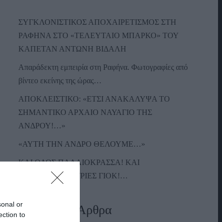
ΣΥΓΚΛΟΝΙΣΤΙΚΟΣ ΑΠΟΧΑΙΡΕΤΙΣΜΟΣ ΣΤΗ
ΡΑΦΗΝΑ ΣΤΟ «ΤΕΛΕΥΤΑΙΟ ΜΠΑΡΚΟ» ΤΟΥ
ΚΑΠΕΤΑΝ ΑΝΤΩΝΗ ΒΙΔΑΛΗ
Απαράδεκτη εμπειρία στη Ραφήνα. Φωτογραφίες από
βίντεο εκείνης της ώρας…
ΑΠΟΚΛΕΙΣΤΙΚΟ: «ΕΤΣΙ ΑΝΑΚΑΛΥΨΑ ΤΟ
ΣΗΜΑΝΤΙΚΟ ΑΡΧΑΙΟ ΝΑΥΑΓΙΟ ΤΗΣ
ΑΝΔΡΟΥ!…»
«ΑΥΤΗ ΤΗΝ ΑΝΔΡΟ ΘΕΛΟΥΜΕ…»
ΚΑΙ ΟΔΟΣ ΠΑΛΑIΟΚΡΑΣΣΑ! ΚΑΙ
ΑΝΕΜΟΓΕΝΝΗΤΡΙΕΣ ΓΙΟΚ!…
sonal or
Πρόσφατα Άρθρα
ection to