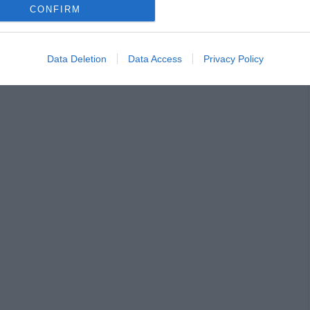
CONFIRM
σε αυτόν τον πλοηγό για την επόμενη φορά που θα σχολιάσω.
Data Deletion
Data Access
Privacy Policy