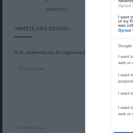
Advertis
Opted 
ΑΠΆΝΤΗΣΗ
I want t
of my P
was col
ΑΦΉΣΤΕ ΈΝΑ ΣΧΌΛΙΟ
Opted 
Google 
Η ηλ. διεύθυνση σας δεν δημοσιεύεται.
Τα υποχρεωτικά πεδί
I want t
web or d
I want t
purpose
I want 
I want t
web or d