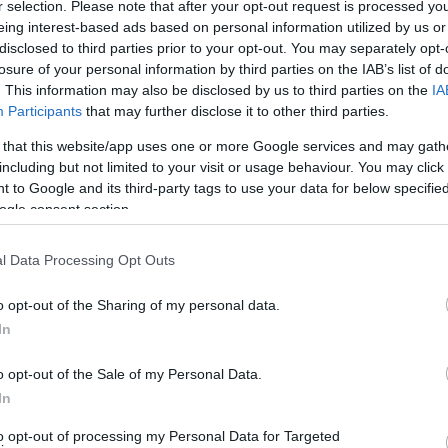
r selection. Please note that after your opt-out request is processed y
ΑΝΔΡΩ”
eing interest-based ads based on personal information utilized by us or
disclosed to third parties prior to your opt-out. You may separately opt-
losure of your personal information by third parties on the IAB’s list of
. This information may also be disclosed by us to third parties on the
IA
Participants
that may further disclose it to other third parties.
 that this website/app uses one or more Google services and may gath
including but not limited to your visit or usage behaviour. You may click 
 to Google and its third-party tags to use your data for below specifi
ogle consent section.
l Data Processing Opt Outs
o opt-out of the Sharing of my personal data.
In
o opt-out of the Sale of my Personal Data.
In
μέρα και καταπίνει και πέτρες! Αστείο περιστατικό, άσκοπη
to opt-out of processing my Personal Data for Targeted
στο Κ.Υ.??