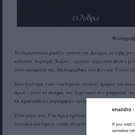
Φωτογραφί
Το περιστατικό μοιάζει απίστευτο. Κι όμως συνέβη χτες
κάτοικος περιοχής Χώρας – ηλικίας γύρω στα 60 δεν μ
στον οισοφάγο της. Μεταφέρθηκε στο Κέντρο Υγείας Ά
Εκεί ξεκίνησε ένας νυκτερινός αγώνας δρόμου για διακ
πρωί – γιατί το σκάφος του Λιμενικού δεν μπορούσε να
Οι προσπάθειες στράφηκαν λοιπόν σε αεροδιακομιδή.
enandro 
Έτσι γύρω στις 5 το πρωί έφτασε στο ελικοδρόμιο της 
γυναίκα και έφυγε εντός 10 λεπτών με κατεύθυνση νοσ
If you wish 
sensitive in