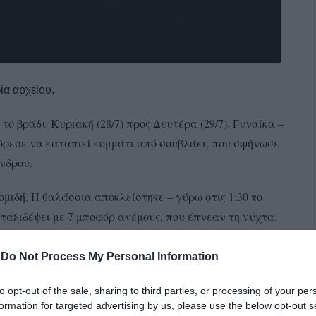
α αρχείου.
 το βράδυ Κυριακή (28/7) προς Δευτέρα (29/7). Γυναίκα –
πόρεσε να καταπιεί κομμάτι από σουβλάκι, που σφήνωσε
νδρου.
ομιδή. Η θαλάσσια αποκλείστηκε – γύρω στις 1:30 το
 ταξιδέψει με 7 μποφόρ ανέμους, που έπνεαν τη νύχτα.
-
Do Not Process My Personal Information
Χώρας στρατιωτικό ελικόπτερο παντός καιρού, πήρε την
οκομείο της Αθήνας.
to opt-out of the sale, sharing to third parties, or processing of your per
formation for targeted advertising by us, please use the below opt-out s