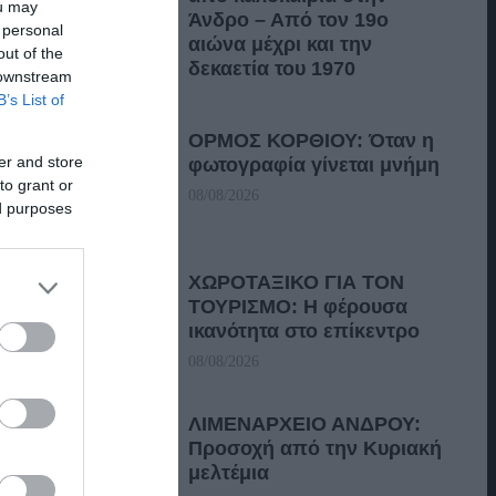
ou may
Άνδρο – Από τον 19ο
 personal
αιώνα μέχρι και την
out of the
δεκαετία του 1970
 downstream
B’s List of
08/08/2026
ΟΡΜΟΣ ΚΟΡΘΙΟΥ: Όταν η
er and store
φωτογραφία γίνεται μνήμη
to grant or
08/08/2026
ed purposes
ΧΩΡΟΤΑΞΙΚΟ ΓΙΑ ΤΟΝ
ΤΟΥΡΙΣΜΟ: Η φέρουσα
ικανότητα στο επίκεντρο
08/08/2026
ΛΙΜΕΝΑΡΧΕΙΟ ΑΝΔΡΟΥ:
Προσοχή από την Κυριακή
μελτέμια