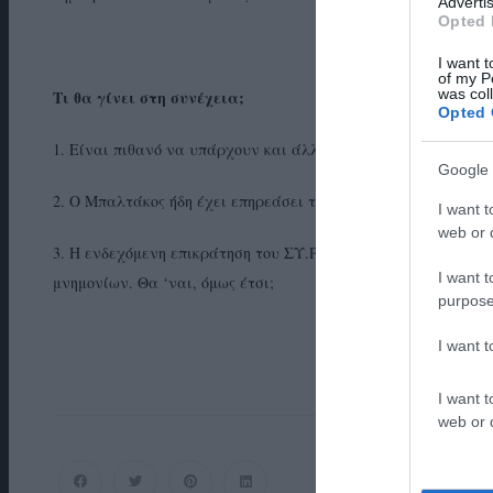
Advertis
Opted 
I want t
of my P
was col
Τι θα γίνει στη συνέχεια;
Opted 
1. Είναι πιθανό να υπάρχουν και άλλα βίντεο και να ακουστο
Google 
2. Ο Μπαλτάκος ήδη έχει επηρεάσει τους συσχετισμούς εν όψ
I want t
web or d
3. Η ενδεχόμενη επικράτηση του ΣΥ.ΡΙΖ.Α. στην ευρωκάλπη ει
I want t
μνημονίων. Θα ‘ναι, όμως έτσι;
purpose
I want 
I want t
web or d