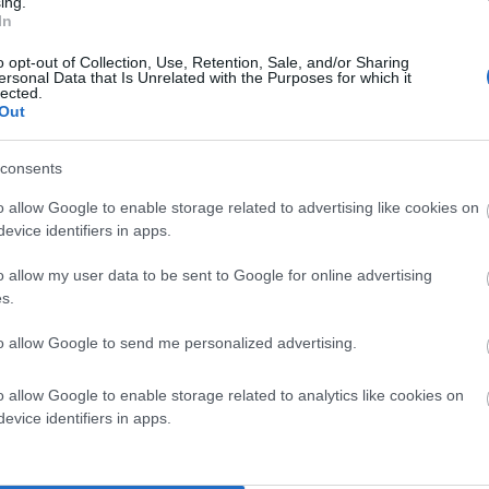
ing.
In
o opt-out of Collection, Use, Retention, Sale, and/or Sharing
ersonal Data that Is Unrelated with the Purposes for which it
lected.
Out
ύν στη συνέχεια.
consents
ει ευρωεκλογών προς βλάβη του κ. Σαμαρά.
o allow Google to enable storage related to advertising like cookies on
evice identifiers in apps.
κάζεται ότι θα αποδοθεί από τον κ. Τσίπρα σε καταδίκη των
o allow my user data to be sent to Google for online advertising
s.
to allow Google to send me personalized advertising.
o allow Google to enable storage related to analytics like cookies on
evice identifiers in apps.