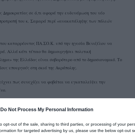
ας Δημοκρατίας σε ό,τι αφορά την ενδυνάμωση του νέο
-προτροπή του κ. Σαμαρά περί «ανακατάληψης των πόλεών
 του καταρρέοντος ΠΑ.ΣΟ.Κ. υπό την ηγεσία Βενιζέλου να
ρά. Αλλά κάτι τέτοιο θα δημιουργήσει πολιτική
λημα» της Ελλάδας είναι σοβαρότερο από το δημοσιονομικό. Το
ίους υπουργούς στη σκιά της Ακρόπολης.
δείχνει πως συνεχίζει να φοβάται να εγκαταλείψει την
νο.
-
Do Not Process My Personal Information
to opt-out of the sale, sharing to third parties, or processing of your per
formation for targeted advertising by us, please use the below opt-out s
 βάση των κατηγοριών κατά των νεο-ναζιστών, όπως αυτές