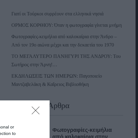
Γιατί οι Τούρκοι συρρέουν στα ελληνικά νησιά
ΟΡΜΟΣ ΚΟΡΘΙΟΥ: Όταν η φωτογραφία γίνεται μνήμη
Φωτογραφίες-κειμήλια από καλοκαίρια στην Άνδρο –
Από τον 19ο αιώνα μέχρι και την δεκαετία του 1970
ΤΟ ΜΕΓΑΛΥΤΕΡΟ ΠΑΝΗΓΥΡΙ ΤΗΣ ΑΝΔΡΟΥ: Του
Σωτήρος στην Άρνη!…
ΕΚΔΗΛΩΣΕΙΣ ΤΩΝ ΗΜΕΡΩΝ: Παγοποιείο
Μαντζαβελάκη & Καΐρειος Βιβλιοθήκη
Πρόσφατα Άρθρα
sonal or
Φωτογραφίες-κειμήλια
ection to
από καλοκαίρια στην