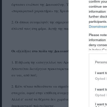
confirm you
έφτασαν ενώπιον της Δικαιοσύνης. Υπάρχουν άλλωστε αποδείξε
continue se
«παρακρατικό χαρακτήρα» της Χρυσής Αυγής.
information 
further disc
participants
2. Οι όποιοι συνομιλητές της σημερινής Νέας Δημοκρατίας με
Downstream 
άπλυτά τους στη φόρα. Αυτής της ποιότητας πολιτικές επιλογ
Please note
information 
deny consent
in below Go
Οι εξελίξεις στο πεδίο της Δικαιοσύνης
1. Η δήλωση της εισαγγελέως του Αρείου Πάγου κ. Κουτζαμάν
Persona
Απαιτείται διενέργεια προκαταρκτικής εξέτασης προκειμένου
I want t
αν ναι, από πού;
Opted 
2. Κάτι τέτοιο πιθανότατα να σημαίνει και παραπομπή της ό
I want t
στοιχεία, αφού στην υπόθεση αναμιγνύονται μέλη της κυβέρνη
Opted 
Αλλά σ’ αυτά τα θέματα δεν χωράνε επικοινωνιακοί χειρισμο
I want 
δημοκρατικού πολιτεύματος.