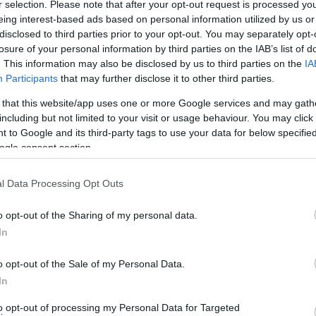
r selection. Please note that after your opt-out request is processed y
ις (βίντεο, ομιλίες, μάρτυρες και μαρτυρίες κλπ) για τον
eing interest-based ads based on personal information utilized by us or
disclosed to third parties prior to your opt-out. You may separately opt-
losure of your personal information by third parties on the IAB’s list of
. This information may also be disclosed by us to third parties on the
IA
 τους χρυσαυγήτες, ας μη διαμαρτύρονται που βγαίνουν τ’
Participants
that may further disclose it to other third parties.
ές έχουν και ανάλογες συνέπειες.
 that this website/app uses one or more Google services and may gath
including but not limited to your visit or usage behaviour. You may click 
 to Google and its third-party tags to use your data for below specifi
ogle consent section.
η δεν φτάνει για να αποκαταστήσει το κύρος της Δικαιοσύνης.
l Data Processing Opt Outs
 να διερευνηθεί εάν υπήρξαν παρεμβάσεις στο έργο της. Και
o opt-out of the Sharing of my personal data.
In
ποιας δικογραφίας στη Βουλή, εάν προέκυπταν επιβαρυντικά
o opt-out of the Sale of my Personal Data.
σης. Αυτό θα είχε επιπτώσεις στην πολιτική σταθερότητα.
In
ί, αφού αφορούν σε θεμελιώδεις κανόνες λειτουργίας του
to opt-out of processing my Personal Data for Targeted