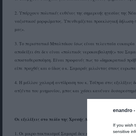
2. Υπάρχουν πολιτικές ευθύνες της σημερινής ηγεσίας της Νέ
ναζιστικού μορφώματος. Υπενθυμίζεται προεκλογική δήλωση
μας».
3. Το περιστατικό Μπαλτάκου ίσως είναι τελευταία ευκαιρία
αποδείξει ότι δεν είναι «πολιτικός νεροκουβαλητής» του Σαμα
αποσταθεροποίηση. Είναι προφανές πως το «δημοκρατικό πρόβ
είπε προχθές και ο ίδιος ο κ. Σαμαράς μιλώντας στους ευρωπα
4. Η μάλλον χαλαρή αντίδραση του κ. Τσίπρα στις εξελίξεις 
ατζέντα του μνημονίου, μπας και χάσει κανέναν δυσαρεστημέ
enandro 
Οι εξελίξεις στο πεδίο της Χρυσής Αυγής
If you wish 
sensitive in
1. Οι μικρο-τακτικισμοί Σαμαρά δεν εξαλείφουν την ποινική