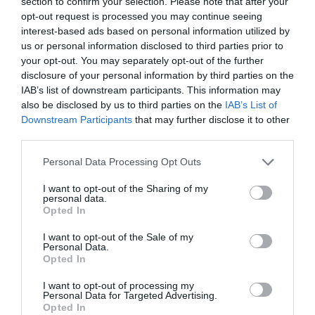
section to confirm your selection. Please note that after your
χρόνο, αποδοχή, συνεργασία και συντονισμένες κινήσεις
opt-out request is processed you may continue seeing
(σκουπίδια, διαχείριση υδάτινου πλούτου, συγκοινωνία, οδικό
interest-based ads based on personal information utilized by
δίκτυο κά).
us or personal information disclosed to third parties prior to
your opt-out. You may separately opt-out of the further
Θα σας πω όμως τρία θέματα που θα φέρω στο πρώτο
disclosure of your personal information by third parties on the
IAB’s list of downstream participants. This information may
δημοτικό συμβούλιο και θα σηματοδοτήσουν λύσεις στα
also be disclosed by us to third parties on the
IAB’s List of
προβλήματα της καθημερινότητας.
Downstream Participants
that may further disclose it to other
third parties.
α) Εκχώρηση αρμοδιοτήτων και πόρων στα συμβούλια των
Please note that this website/app uses one or more Google
Personal Data Processing Opt Outs
δημοτικών ενοτήτων, στις κοινότητες και στα τοπικά
services and may gather and store information including but
συμβούλια. Για να μπορούν να αντιμετωπίζονται τα
not limited to your visit or usage behaviour. You may click to
I want to opt-out of the Sharing of my
personal data.
προβλήματα της καθημερινότητας, να μπορούν να γίνουν έργα
grant or deny consent to Google and its third-party tags to
Opted In
use your data for below specified purposes in below Google
και δράσεις στα χωριά, για να έχει αυτονομία και κυρίαρχο
consent section.
I want to opt-out of the Sale of my
ρόλο στη διαχείριση των τοπικών ζητημάτων, κάθε δημοτική
Personal Data.
Opted In
ενότητα.
I want to opt-out of processing my
β) Δημιουργία γραφείου στο δήμο για την ενημέρωση και
Personal Data for Targeted Advertising.
Opted In
υποστήριξη επιχειρηματιών, επαγγελματιών και αγροτών