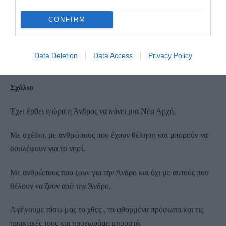
Ως Δήμαρχος ή από οποιαδήποτε άλλη θέση, μία ιδιότητα θα
CONFIRM
έχω πάντα. Αυτή του ενεργού πολίτη.
Το ενδιαφέρον και η αγάπη για τον τόπο μου δεν συνδέονται με
Data Deletion
Data Access
Privacy Policy
καρέκλες και αξιώματα, το έχω αποδείξει άλλως τε.
Σχόλιο
Έχει έρθει η ώρα η Άνδρος να κάνει μια Νέα Αρχή.
Με σχέδιο, με ανθρώπους που έχουν θέληση και μπορούν να
δουλέψουν για το νησί.
Με ανθρώπους που ζουν για την Άνδρο και όχι με αυτούς που
θέλουν να ζουν από την Άνδρο.
Αφήνουμε πίσω μας το χθες , τα φθαρμένα πρόσωπα και τις
πρακτικές τους και προχωράμε μπροστά.