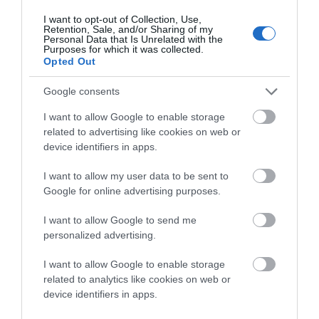
σχετικά με τα ευρωπαϊκά προγράμματα, τις δυνατότητες
I want to opt-out of Collection, Use,
Retention, Sale, and/or Sharing of my
χρηματοδότησης που υπάρχουν από τη νέα προγραμματική
Personal Data that Is Unrelated with the
Purposes for which it was collected.
περίοδο 2014-2020.
Opted Out
γ) Οργάνωση των υπηρεσιών και ιδιαίτερα της Πολεοδομίας,
Google consents
προκειμένου να αυξηθεί η αποτελεσματικότητα του Δήμου και
I want to allow Google to enable storage
να ενισχυθεί η οικοδομική δραστηριότητα, που απασχολεί
related to advertising like cookies on web or
εκατοντάδες επαγγελματίες στο νησί.
device identifiers in apps.
I want to allow my user data to be sent to
– Τι θα κάνετε αν δεν εκλεγείτε. Πως βλέπετε σε αυτή την
Google for online advertising purposes.
περίπτωση το ρόλο σας την επόμενη μέρα;
I want to allow Google to send me
Τους ρόλους τους αναθέτουν οι πολίτες και έχω μεγάλο
personalized advertising.
σεβασμό απέναντι στους πολίτες της Άνδρου.
I want to allow Google to enable storage
related to analytics like cookies on web or
Κάποιοι πιστεύουν ότι η Άνδρος τους χρωστά, έχουν
device identifiers in apps.
ιδιοκτησιακή αντίληψη για το Δήμο.