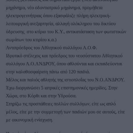
μηχάνημα, νέο οδοντιατρικό μηχάνημα, προμήθεια
ηλεκτρογεννήτριας όπου εξασφάλιζε πλήρη ηλεκτρική-
λειτουργική ανεξαρτησία, αλλαγή ολόκληρου του δικτύου
ύδρευσης στο κτίριο του Κ.Υ., αντικατάσταση των φωτιστικών
σωμάτων του κτιρίου κ.α.)
Αντιπρόεδρος του Αθλητικού συλλόγου Α.Ο.Φ.
Ιδρυτικό στέλεχος και πρόεδρος του νεοσύστατου Αθλητικού
συλλόγου Α.Ο.ΑΝΔΡΟΥ, όπου αθλούνται και εκπαιδεύονται
στην καλαθοσφαίριση πάνω από 120 παιδιά.
Μέλος και παλιός αθλητής της ιστιοπλοΐας του Ν.Ο.ΑΝΔΡΟΥ.
Έχω διοργανώσει 5 ιατρικές επιστημονικές ημερίδες. Στην
Χώρα, στο Κόρθι και στην Υδρούσα.
Στηρίζω τις προσπάθειες πολλών συλλόγων, είτε ως απλό
μέλος, είτε με την συμμετοχή των παιδιών μου σε αυτούς, είτε
με οικονομική ενίσχυση.