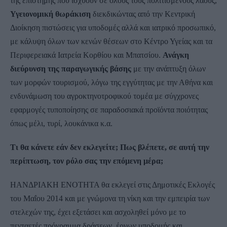
της επιστήμης που ισχύουν σε όλους τους πολιτισμένους λαούς,
Υγειονομική θωράκιση
διεκδικώντας από την Κεντρική
Διοίκηση πιστώσεις για υποδομές αλλά και ιατρικό προσωπικό,
με κάλυψη όλων των κενών θέσεων στο Κέντρο Υγείας και τα
Περιφερειακά Ιατρεία Κορθίου και Μπατσίου.
Ανάγκη
διεύρυνση της παραγωγικής βάσης
με την ανάπτυξη όλων
των μορφών τουρισμού, λόγω της εγγύτητας με την Αθήνα και
ενδυνάμωση του αγροκτηνοτροφικού τομέα με σύγχρονες
εφαρμογές τυποποίησης σε παραδοσιακά προϊόντα ποιότητας
όπως μέλι, τυρί, λουκάνικα κ.α.
Τι θα κάνετε εάν δεν εκλεγείτε; Πως βλέπετε, σε αυτή την
περίπτωση, τον ρόλο σας την επόμενη μέρα;
HΑΝΔΡΙΑΚΗ ΕΝΟΤΗΤΑ θα εκλεγεί στις Δημοτικές Εκλογές
του Μαΐου 2014 και με γνώμονα τη νίκη και την εμπειρία των
στελεχών της, έχει εξετάσει και ασχοληθεί μόνο με το
πενταετές πρόγραμμα δράσεων, έργων υποδομής και