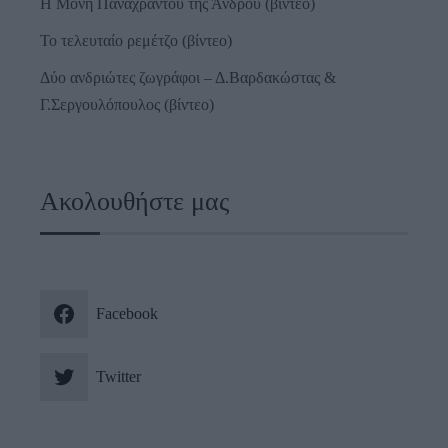
Η Μονή Παναχράντου της Άνδρου (βίντεο)
Το τελευταίο ρεμέτζο (βίντεο)
Δύο ανδριώτες ζωγράφοι – Δ.Βαρδακώστας &
Γ.Σεργουλόπουλος (βίντεο)
Ακολουθήστε μας
Facebook
Twitter