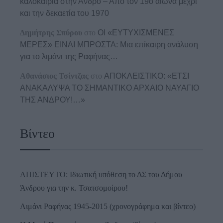
καλοκαίρια στην Άνδρο – Από τον 19ο αιώνα μέχρι
και την δεκαετία του 1970
Δημήτρης Σπύρου
στο
ΟΙ «ΕΥΤΥΧΙΣΜΕΝΕΣ
ΜΕΡΕΣ» ΕΙΝΑΙ ΜΠΡΟΣΤΑ: Μια επίκαιρη ανάλυση
για το λιμάνι της Ραφήνας…
Αθανάσιος Τσίντζας
στο
ΑΠΟΚΛΕΙΣΤΙΚΟ: «ΕΤΣΙ
ΑΝΑΚΑΛΥΨΑ ΤΟ ΣΗΜΑΝΤΙΚΟ ΑΡΧΑΙΟ ΝΑΥΑΓΙΟ
ΤΗΣ ΑΝΔΡΟΥ!…»
Βίντεο
ΑΠΙΣΤΕΥΤΟ: Ιδιωτική υπόθεση το ΔΣ του Δήμου
Άνδρου για την κ. Τσατσομοίρου!
Λιμάνι Ραφήνας 1945-2015 (χρονογράφημα και βίντεο)