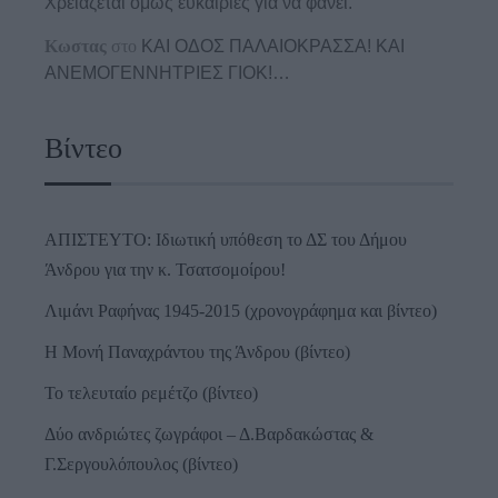
Χρειάζεται όμως ευκαιρίες για να φανεί.
Κωστας
στο
ΚΑΙ ΟΔΟΣ ΠΑΛΑIΟΚΡΑΣΣΑ! ΚΑΙ
ΑΝΕΜΟΓΕΝΝΗΤΡΙΕΣ ΓΙΟΚ!…
Βίντεο
ΑΠΙΣΤΕΥΤΟ: Ιδιωτική υπόθεση το ΔΣ του Δήμου
Άνδρου για την κ. Τσατσομοίρου!
Λιμάνι Ραφήνας 1945-2015 (χρονογράφημα και βίντεο)
Η Μονή Παναχράντου της Άνδρου (βίντεο)
Το τελευταίο ρεμέτζο (βίντεο)
Δύο ανδριώτες ζωγράφοι – Δ.Βαρδακώστας &
Γ.Σεργουλόπουλος (βίντεο)