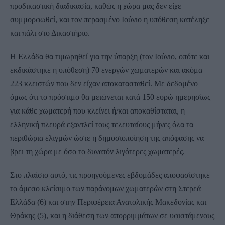
προδικαστική διαδικασία, καθώς η χώρα μας δεν είχε
συμμορφωθεί, και τον περασμένο Ιούνιο η υπόθεση κατέληξε
και πάλι στο Δικαστήριο.
Η Ελλάδα θα τιμωρηθεί για την ύπαρξη (τον Ιούνιο, οπότε και
εκδικάστηκε η υπόθεση) 70 ενεργών χωματερών και ακόμα
223 κλειστών που δεν είχαν αποκατασταθεί. Με δεδομένο
όμως ότι το πρόστιμο θα μειώνεται κατά 150 ευρώ ημερησίως
για κάθε χωματερή που κλείνει ή/και αποκαθίσταται, η
ελληνική πλευρά εξαντλεί τους τελευταίους μήνες όλα τα
περιθώρια ελιγμών ώστε η δημοσιοποίηση της απόφασης να
βρει τη χώρα με όσο το δυνατόν λιγότερες χωματερές.
Στο πλαίσιο αυτό, τις προηγούμενες εβδομάδες αποφασίστηκε
το άμεσο κλείσιμο των παράνομων χωματερών στη Στερεά
Ελλάδα (6) και στην Περιφέρεια Ανατολικής Μακεδονίας και
Θράκης (5), και η διάθεση των απορριμμάτων σε υφιστάμενους