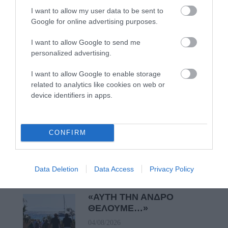
Άνδρου τίμησε τον
I want to allow my user data to be sent to
μοναδικό Γιώργο Κατσαρό
Google for online advertising purposes.
05/08/2026
I want to allow Google to send me
personalized advertising.
ΡΑΦΗΝΑ – ΘΕΟΥΤΑ
σημειώσατε…
I want to allow Google to enable storage
05/08/2026
related to analytics like cookies on web or
device identifiers in apps.
ΣΥΓΚΛΟΝΙΣΤΙΚΟΣ
ΑΠΟΧΑΙΡΕΤΙΣΜΟΣ ΣΤΗ
CONFIRM
ΡΑΦΗΝΑ ΣΤΟ «ΤΕΛΕΥΤΑΙΟ
ΜΠΑΡΚΟ» ΤΟΥ ΚΑΠΕΤΑΝ
ΑΝΤΩΝΗ ΒΙΔΑΛΗ
Data Deletion
Data Access
Privacy Policy
05/08/2026
«ΑΥΤΗ ΤΗΝ ΑΝΔΡΟ
ΘΕΛΟΥΜΕ…»
04/08/2026