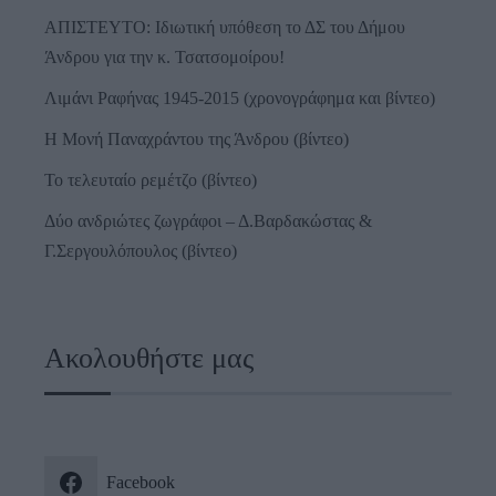
ΑΠΙΣΤΕΥΤΟ: Ιδιωτική υπόθεση το ΔΣ του Δήμου
Άνδρου για την κ. Τσατσομοίρου!
Λιμάνι Ραφήνας 1945-2015 (χρονογράφημα και βίντεο)
Η Μονή Παναχράντου της Άνδρου (βίντεο)
Το τελευταίο ρεμέτζο (βίντεο)
Δύο ανδριώτες ζωγράφοι – Δ.Βαρδακώστας &
Γ.Σεργουλόπουλος (βίντεο)
Ακολουθήστε μας
Facebook