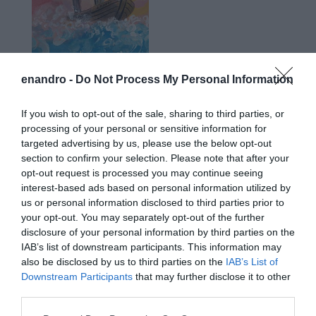
enandro -
Do Not Process My Personal Information
If you wish to opt-out of the sale, sharing to third parties, or
Προτεινόμενα άρθρα
processing of your personal or sensitive information for
targeted advertising by us, please use the below opt-out
section to confirm your selection. Please note that after your
opt-out request is processed you may continue seeing
Η Φιλαρμονική του Μουσικού Συλλόγου Άνδρου τίμησε
interest-based ads based on personal information utilized by
τον μοναδικό Γιώργο Κατσαρό
us or personal information disclosed to third parties prior to
your opt-out. You may separately opt-out of the further
Απαράδεκτη εμπειρία στη Ραφήνα. Φωτογραφίες από
disclosure of your personal information by third parties on the
βίντεο εκείνης της ώρας…
IAB’s list of downstream participants. This information may
also be disclosed by us to third parties on the
IAB’s List of
Η ΥΔΡΟΦΟΡΑ ΤΟΥ ΕΠΑΡΧΕΙΟΥ ΧΑΘΗΚΕ! ΟΠΩΣ
Downstream Participants
that may further disclose it to other
third parties.
ΧΑΘΗΚΑΝ ΚΑΙ ΟΙ ΑΣΦΑΛΤΟΣΤΡΩΣΕΙΣ ΤΟΥ
ΕΠΑΡΧΕΙΟΥ! ΟΙ ΕΥΘΥΝΕΣ ΟΜΩΣ
Please note that this website/app uses one or more Google