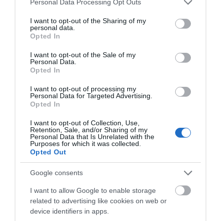
Personal Data Processing Opt Outs
ΠΑΡΑΜΕΝΟΥΝ…
services and may gather and store information including but
not limited to your visit or usage behaviour. You may click to
I want to opt-out of the Sharing of my
personal data.
ΑΠΟΚΛΕΙΣΤΙΚΟ: «ΕΤΣΙ ΑΝΑΚΑΛΥΨΑ ΤΟ
grant or deny consent to Google and its third-party tags to
Opted In
ΣΗΜΑΝΤΙΚΟ ΑΡΧΑΙΟ ΝΑΥΑΓΙΟ ΤΗΣ ΑΝΔΡΟΥ!…»
use your data for below specified purposes in below Google
consent section.
I want to opt-out of the Sale of my
ΑΝΟΙΧΤΗ ΕΠΙΣΤΟΛΗ ΠΑΛΑΙΟΠΟΛΗΣ: Προς K.
Personal Data.
Opted In
Μητσοτάκη, N. Κακλαμάνη, K. Χατζηδάκη
I want to opt-out of processing my
Personal Data for Targeted Advertising.
Πρόσφατα Άρθρα
Opted In
I want to opt-out of Collection, Use,
Retention, Sale, and/or Sharing of my
Personal Data that Is Unrelated with the
Purposes for which it was collected.
Η νεολαία της Άνδρου είναι
Opted Out
εδώ. Χρειάζεται όμως
ευκαιρίες για να φανεί.
Google consents
05/08/2026
I want to allow Google to enable storage
related to advertising like cookies on web or
Η Φιλαρμονική του
device identifiers in apps.
Μουσικού Συλλόγου