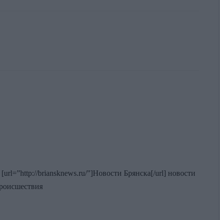
url=”http://briansknews.ru/”]Новости Брянска[/url] новости
происшествия