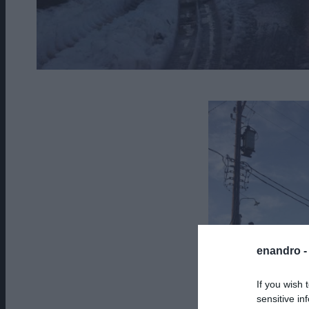
enandro 
If you wish 
sensitive in