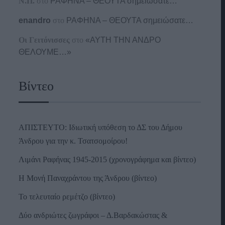
Ν.Π.
στο
ΡΑΦΗΝΑ – ΘΕΟΥΤΑ σημειώσατε…
enandro
στο
ΡΑΦΗΝΑ – ΘΕΟΥΤΑ σημειώσατε…
Οι Γειτόνισσες
στο
«ΑΥΤΗ ΤΗΝ ΑΝΔΡΟ
ΘΕΛΟΥΜΕ…»
Βίντεο
ΑΠΙΣΤΕΥΤΟ: Ιδιωτική υπόθεση το ΔΣ του Δήμου
Άνδρου για την κ. Τσατσομοίρου!
Λιμάνι Ραφήνας 1945-2015 (χρονογράφημα και βίντεο)
Η Μονή Παναχράντου της Άνδρου (βίντεο)
Το τελευταίο ρεμέτζο (βίντεο)
Δύο ανδριώτες ζωγράφοι – Δ.Βαρδακώστας &