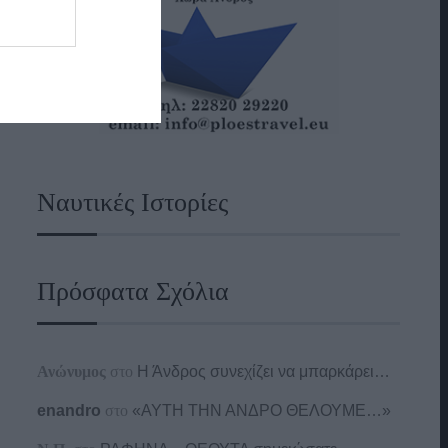
Ναυτικές Ιστορίες
Πρόσφατα Σχόλια
Ανώνυμος
στο
Η Άνδρος συνεχίζει να μπαρκάρει…
enandro
στο
«ΑΥΤΗ ΤΗΝ ΑΝΔΡΟ ΘΕΛΟΥΜΕ…»