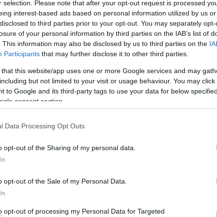
r selection. Please note that after your opt-out request is processed y
eing interest-based ads based on personal information utilized by us or
disclosed to third parties prior to your opt-out. You may separately opt-
losure of your personal information by third parties on the IAB’s list of
. This information may also be disclosed by us to third parties on the
IA
Participants
that may further disclose it to other third parties.
ήματα των ημερών
 that this website/app uses one or more Google services and may gath
including but not limited to your visit or usage behaviour. You may click 
γω των ζημιών της χιονοθύελλας.
 to Google and its third-party tags to use your data for below specifi
ogle consent section.
l Data Processing Opt Outs
πήρξαν διακοπές στο εργοστάσιο της Άνδρου, που αυτές
o opt-out of the Sharing of my personal data.
ά. Χωρίς ίσως και να έχει τις δυνατότητες. Η γραμμή από
In
o opt-out of the Sale of my Personal Data.
νέναν. Μοιάζει λογικό αντί να παίρνουμε όλοι
In
 Δήμος να βγάζει μια ανακοίνωση και να την στέλνει
to opt-out of processing my Personal Data for Targeted