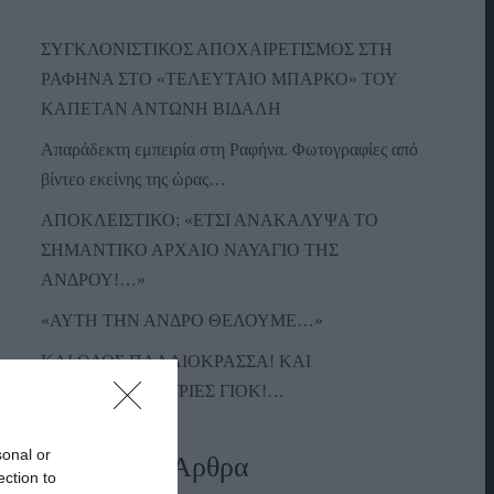
ΣΥΓΚΛΟΝΙΣΤΙΚΟΣ ΑΠΟΧΑΙΡΕΤΙΣΜΟΣ ΣΤΗ
ΡΑΦΗΝΑ ΣΤΟ «ΤΕΛΕΥΤΑΙΟ ΜΠΑΡΚΟ» ΤΟΥ
ΚΑΠΕΤΑΝ ΑΝΤΩΝΗ ΒΙΔΑΛΗ
Απαράδεκτη εμπειρία στη Ραφήνα. Φωτογραφίες από
βίντεο εκείνης της ώρας…
ΑΠΟΚΛΕΙΣΤΙΚΟ: «ΕΤΣΙ ΑΝΑΚΑΛΥΨΑ ΤΟ
ΣΗΜΑΝΤΙΚΟ ΑΡΧΑΙΟ ΝΑΥΑΓΙΟ ΤΗΣ
ΑΝΔΡΟΥ!…»
«ΑΥΤΗ ΤΗΝ ΑΝΔΡΟ ΘΕΛΟΥΜΕ…»
ΚΑΙ ΟΔΟΣ ΠΑΛΑIΟΚΡΑΣΣΑ! ΚΑΙ
ΑΝΕΜΟΓΕΝΝΗΤΡΙΕΣ ΓΙΟΚ!…
sonal or
Πρόσφατα Άρθρα
ection to