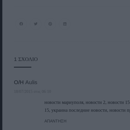
1
ΣΧΌΛΙΟ
Ο/Η
Aulis
18/07/2015 στις 06:10
новости мариуполя, новости 2, новости 15 [
15, украина последние новости, новости 
ΑΠΆΝΤΗΣΗ