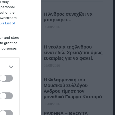
ou may
 personal
out of the
Η Άνδρος συνεχίζει να
 downstream
μπαρκάρει…
B’s List of
06/08/2026
er and store
to grant or
Η νεολαία της Άνδρου
ed purposes
είναι εδώ. Χρειάζεται όμως
ευκαιρίες για να φανεί.
05/08/2026
Η Φιλαρμονική του
Μουσικού Συλλόγου
Άνδρου τίμησε τον
μοναδικό Γιώργο Κατσαρό
05/08/2026
ΡΑΦΗΝΑ – ΘΕΟΥΤΑ