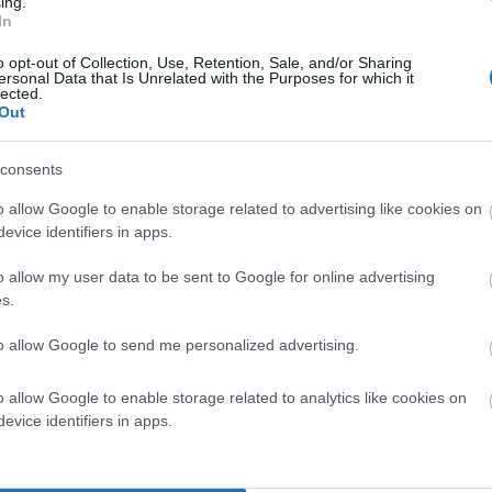
ing.
In
 πρόβλημα γιατί έκει το χιόνι έσπασε κάποια από αυτά
οβαρή αυτή ανακοίνωση «βγήκε» στο
f
/
b
και την
o opt-out of Collection, Use, Retention, Sale, and/or Sharing
ersonal Data that Is Unrelated with the Purposes for which it
 νησί (10/1).
lected.
Out
 επικοινωνία του Δήμου με τους πολίτες. Η
ι όπως προεκλογικά
είτε μέσω του παραταξιακού
site
consents
ρχου και των αντιδημάρχων. Αγαπητοί τα
o allow Google to enable storage related to advertising like cookies on
Όμως, πρέπει να μάθετε πως δήμαρχος και
evice identifiers in apps.
αξη τους ή τους φίλους τους, ΑΛΛΑ ΟΛΗ την Άνδρο.
o allow my user data to be sent to Google for online advertising
ποχρεωμένοι για σοβαρά ζητήματα της αρμοδιότητας τους
s.
σε αυτούς που τους ψηφίσαμε και σε αυτούς που δεν
τους ψηφοφόρους τους.
to allow Google to send me personalized advertising.
δρου πρέπει να στέλνουν τις ανακοινώσεις τους και στα
o allow Google to enable storage related to analytics like cookies on
α εξακριβώνουν και τηλεφωνικά αν η ανακοίνωση τους
evice identifiers in apps.
 και να μην φτάσει.
στήσουν τα ΜΜΕ με την παράταξη ή τους φίλους