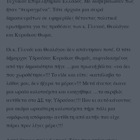
Τεχνικού Επιμελητηρίου Ελλάδος. Με διαβεβαίωσαν πως
ήταν “πειραγμένα”. Τότε άρχισα μια σειρά
δημοσιευμάτων σε εφημερίδες θέτοντας πολιτικά
ερωτήματα για τις προθέσεις των κ. Γλυνού, Θεολόγου
και Κυριάκου Θωμα.
Οι κ. Γλυνός και Θεολόγου δεν απάντησαν ποτέ. Ο τότε
δήμαρχος Υδρούσας Κυριάκος Θωμάς, αιφνιδιασμένος
από την δημοσιότητα πήγε …μια πρωινή βόλτα: «να δει
που χωροθέτησε»!!! Το είδε και είπε: «κατάλαβα το
λάθος μου, δεν ήξερα το μέρος»!!! Μετά άνετος έκανε
μια ωραία κολοτούμπα και εισηγήθηκε …το ακριβώς
αντίθετα στο ΔΣ της Υδρούσας!!! Που κι αυτό κάνοντας
μια ακόμα ωραιότερη κολοτούμπα πήρε πάλι μια
«ομόφωνη απόφαση» αντίθετη από αυτήν που είχε
πάρει πριν λίγες μέρες!!!