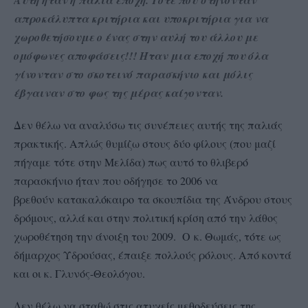
Αυτή ήταν η παλιά εποχή.
Τότε που στήνονταν
απροκάλυπτα κριτήρια και υποκριτήρια για να
χωροθετήσουμε ο ένας στην αυλή του άλλου με
ομόφωνες αποφάσεις!!! Ήταν μια εποχή που όλα
γίνονταν στο σκοτεινό παρασκήνιο και μόλις
έβγαιναν στο φως της μέρας καίγονταν.
Δεν θέλω να αναλύσω τις συνέπειες αυτής της παλιάς
πρακτικής. Απλώς θυμίζω στους δύο φίλους (που μαζί
πήγαμε τότε στην Μελίδα) πως αυτό το θλιβερό
παρασκήνιο ήταν που οδήγησε το 2006 να
βρεθούν
κατακαλόκαιρο
τα σκουπίδια της Άνδρου στους
δρόμους, αλλά και στην πολιτική κρίση από την λάθος
χωροθέτηση την άνοιξη του 2009. Ο
κ. Θωμάς, τότε ως
δήμαρχος Υδρούσας, έπαιξε πολλούς ρόλους. Από κοντά
και οι κ. Γλυνός-Θεολόγου.
Δεν θέλω να σταθώ
στις ατυχείς μεθοδεύσεις της