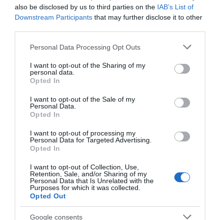
also be disclosed by us to third parties on the
IAB’s List of
Downstream Participants
that may further disclose it to other
third parties.
Please note that this website/app uses one or more Google
Personal Data Processing Opt Outs
services and may gather and store information including but
not limited to your visit or usage behaviour. You may click to
I want to opt-out of the Sharing of my
personal data.
grant or deny consent to Google and its third-party tags to
Opted In
use your data for below specified purposes in below Google
consent section.
I want to opt-out of the Sale of my
Personal Data.
Opted In
I want to opt-out of processing my
Personal Data for Targeted Advertising.
Opted In
I want to opt-out of Collection, Use,
Retention, Sale, and/or Sharing of my
Personal Data that Is Unrelated with the
Purposes for which it was collected.
Opted Out
Google consents