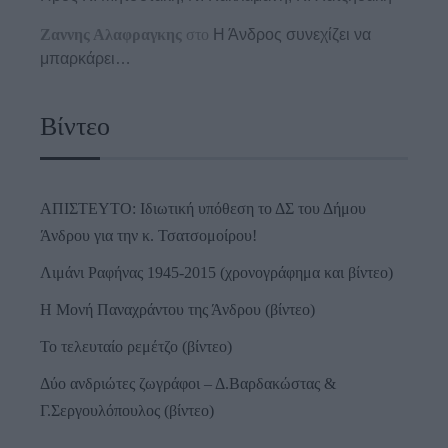
Ζαννης Αλαφραγκης
στο
Η Άνδρος συνεχίζει να
μπαρκάρει…
Βίντεο
ΑΠΙΣΤΕΥΤΟ: Ιδιωτική υπόθεση το ΔΣ του Δήμου
Άνδρου για την κ. Τσατσομοίρου!
Λιμάνι Ραφήνας 1945-2015 (χρονογράφημα και βίντεο)
Η Μονή Παναχράντου της Άνδρου (βίντεο)
Το τελευταίο ρεμέτζο (βίντεο)
Δύο ανδριώτες ζωγράφοι – Δ.Βαρδακώστας &
Γ.Σεργουλόπουλος (βίντεο)