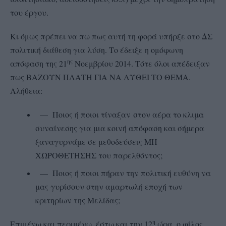
του έργου.
Κι όμως πρέπει να πω πως αυτή τη φορά υπήρξε στο ΔΣ
πολιτική διάθεση για λύση. Το έδειξε η ομόφωνη
ης
απόφαση της 21
Νοεμβρίου 2014. Τότε όλοι απέδειξαν
πως ΒΑΖΟΥΝ ΠΛΑΤΗ ΓΙΑ ΝΑ ΛΥΘΕΙ ΤΟ ΘΕΜΑ.
Αλήθεια:
— Ποιος ή ποιοι τίναξαν
στον αέρα
το κλιμα
συναίνεσης για μια κοινή απόφαση και σήμερα
ξαναγυρνάμε σε μεθοδεύσεις ΜΗ
ΧΩΡΟΘΕΤΗΣΗΣ του παρελθόντος;
— Ποιος ή ποιοι πήραν την πολιτική ευθύνη να
μας γυρίσουν στην αμαρτωλή εποχή των
κριτηρίων της Μελίδας;
η
Επιμένω και περιμένω, έστω και την 12
ώρα, ο φίλος