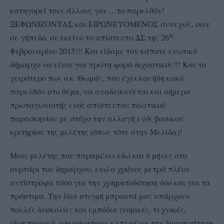
κατηγορεί τους άλλους για …το παρελθόν!
ΞΕΦΩΝΙΖΟΝΤΑΣ και ΕΙΡΩΝΕΥΟΜΕΝΟΣ συνεχώς, σαν
ης
σε γήπεδο, σε εκείνο το απίστευτο ΔΣ της 26
Φεβρουαρίου 2015!!! Και είδαμε τον κάποτε ενωτικό
δήμαρχο να είναι για πρώτη φορά διχαστικός!!! Και το
χειρότερο πως ο
κ. Θωμάς, που έχει και ήδη κακό
παρελθόν στο θέμα, να αναδεικνύεται και σήμερα
πρωταγωνιστής ενός απίστευτου πολιτικού
παρασκηνίου με στόχο την αλλαγή ενός βασικού
κριτηρίου της μελέτης (όπως τότε στην Μελίδα)!
Μιας μελέτης που παραμένει εδώ και 6 μήνες στο
συρτάρι του δημάρχου, ενώ ο χρόνος μετρά πλέον
αντίστροφα τόσο για την χρηματοδότηση όσο και για τα
πρόστιμα. Την ίδια στιγμή μπροστά μας υπάρχουν
πολλές δυσκολίες και εμπόδια (νομικές, τεχνικές,
ιδιοκτησιακό, αδειοδοτήσεις κλπ) μέχρι την δημοπράτηση