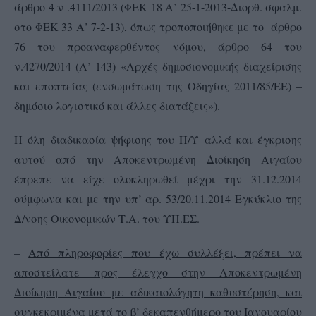
άρθρο 4 ν .4111/2013 (ΦΕΚ 18 Α’ 25-1-2013-Διορθ. σφαλμ.
στο ΦΕΚ 33 Α’ 7-2-13), όπως τροποποιήθηκε με το άρθρο
76 του προαναφερθέντος νόμου, άρθρο 64 του
ν.4270/2014 (Α’ 143) «Αρχές δημοσιονομικής διαχείρισης
και εποπτείας (ενσωμάτωση της Οδηγίας 2011/85/ΕΕ) –
δημόσιο λογιστικό και άλλες διατάξεις»).
Η όλη διαδικασία ψήφισης του Π/Υ αλλά και έγκρισης
αυτού από την Αποκεντρωμένη Διοίκηση Αιγαίου
έπρεπε να είχε ολοκληρωθεί μέχρι την 31.12.2014
σύμφωνα και με την υπ’ αρ. 53/20.11.2014 Εγκύκλιο της
Δ/νσης Οικονομικών Τ.Α. του ΥΠ.ΕΣ.
–
Από πληροφορίες που έχω συλλέξει, πρέπει να
αποστείλατε προς έλεγχο στην Αποκεντρωμένη
Διοίκηση Αιγαίου με αδικαιολόγητη καθυστέρηση, και
συγκεκριμένα μετά το β’ δεκαπενθήμερο του Ιανουαρίου