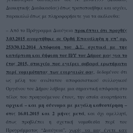
Διοικητικής Διαδικασίας) όπως τροποποιήθηκε και ισχύει,
παρακαλώ όπως με πληροφορήσετε για τα ακόλουθα:
προκύπτει ότι προχθές
– Από το Πρόγραμμα Διαύγεια
3.03.2015 αναρτήθηκε σε Ορθή Επανάληψη η υπ’ αρ.
253/30.12.2014 Απόφαση του Δ.Σ. σχετικά με την
κατάρτιση και ψήφιση του Π/Υ του Δήμου μας για το
έτος 2015, στοιχείο που εγείρει σοβαρά ερωτήματα
περί νομιμότητας των ενεργειών σας
, δεδομένου ότι
ως μέλη του ανώτατου αποφασιστικού συλλογικού
Οργάνου του Δήμου λάβαμε μια σημαντική απόφαση στο
τέλος του προηγούμενου έτους, την οποία αναρτήσατε
αρχικά – και μη σύννομα με μεγάλη καθυστέρηση –
στις 16.01.2015 και 2 μήνες μετά
, και όχι αμελλητί,
όπως προβλέπει η σχετική νομοθεσία περί του
Προγράμματος “Διαύγεια”,
χωρίς να μας έχετε καν