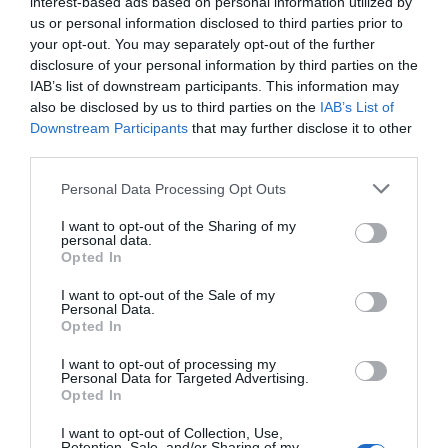
interest-based ads based on personal information utilized by
us or personal information disclosed to third parties prior to
your opt-out. You may separately opt-out of the further
ΑΦΉΣΤΕ ΈΝΑ ΣΧΌΛΙΟ
disclosure of your personal information by third parties on the
IAB’s list of downstream participants. This information may
also be disclosed by us to third parties on the
IAB’s List of
Downstream Participants
that may further disclose it to other
Η ηλ. διεύθυνση σας δεν δημοσιεύεται.
Τα υποχρεωτικά πεδία
third parties.
σημειώνονται με
*
Please note that this website/app uses one or more Google
Personal Data Processing Opt Outs
services and may gather and store information including but
not limited to your visit or usage behaviour. You may click to
I want to opt-out of the Sharing of my
personal data.
grant or deny consent to Google and its third-party tags to
Opted In
use your data for below specified purposes in below Google
consent section.
I want to opt-out of the Sale of my
Personal Data.
Opted In
I want to opt-out of processing my
Personal Data for Targeted Advertising.
Opted In
I want to opt-out of Collection, Use,
Retention, Sale, and/or Sharing of my