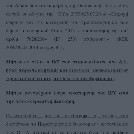
του Δήμου όσο και εκ μέρους της Οικονομικής Υπηρεσίας
αυτού, οι οδηγίες της
ΚΥΑ 29530/25.07.2014
: «Παροχή
οδηγιών για την κατάρτιση του προϋπολογισμού των
δήμων, οικονομικού έτους 2015 – τροποποίηση της υπ’
αριθμ. 7028/2004 (Β’ 253) απόφασης.» (ΦΕΚ
2059/29.07.2014 τεύχος Β’) ;
Μήπως εν τέλει ο Π/Υ που παρουσιάσατε στο Δ.Σ.
ήταν παραπλανητικός και εικονικά ισοσκελισμένος
προκειμένου να μας πείσετε να τον ψηφίσουμε;
Μήπως συντρέχουν λόγοι αναπομπής του Π/Υ από
την Αποκεντρωμένη Διοίκηση;
Γνωστοποιήστε μου σε αντίγραφο τη γνώμη που
διατύπωσε το Παρατηρητήριο Οικονομικής Αυτοτέλειας
των Ο.Τ.Α. σχετικά με τα ανώτατα όρια των ομάδων