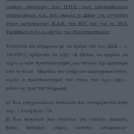
εσόδων, δαπανών, των Π.Ο.Ε., των ληξιπρόθεσμων
υποχρεώσεων κ.α. που όφειλε ο Δήμος να εγγράψει
στους αντίστοιχους Κ.Α.Ε. του Π/Υ του για το 2015.
Τηρήθηκαν ή όχι οι οδηγίες του Παρατηρητηρίου;
Τονίζεται ότι σύμφωνα με το
άρθρο 160 του ΔΚΚ – ν.
1.
3463/2011
, ορίζονται τα εξής: «
Ώσπου να αρχίσει να
ισχύει ο νέος προϋπολογισμός, και πάντως όχι αργότερα
από το τέλος Μαρτίου του επόμενου οικονομικού έτους,
ισχύει ο προϋπολογισμός του έτους που έχει λήξει,
μόνον ως προς την πληρωμή:
α) Των υποχρεωτικών δαπανών που αναφέρονται στην
παρ. 1 του
άρθρου 158
.
β) Των δαπανών που γίνονται για ειδικούς σκοπούς,
βάσει διάταξης νόμου, κατόπιν αποφάσεων