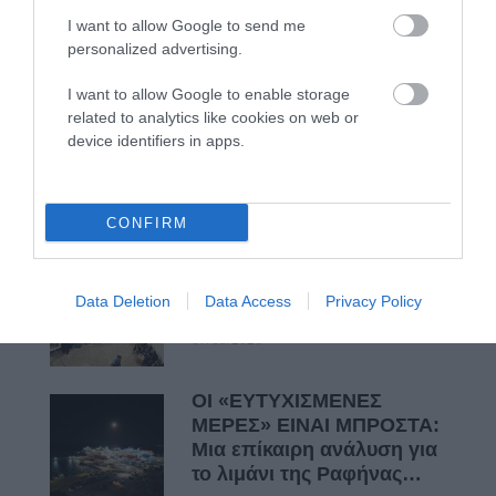
Πρόσφατα Άρθρα
I want to allow Google to send me
personalized advertising.
I want to allow Google to enable storage
ΦΕΣΤΙΒΑΛ ΑΝΔΡΟΥ: Ένα
related to analytics like cookies on web or
βαθυστόχαστο έργο του
device identifiers in apps.
Μπέκετ
07/08/2026
CONFIRM
ΤΟ ΜΕΓΑΛΥΤΕΡΟ
ΠΑΝΗΓΥΡΙ ΤΗΣ ΑΝΔΡΟΥ:
Data Deletion
Data Access
Privacy Policy
Του Σωτήρος στην Άρνη!…
07/08/2026
ΟΙ «ΕΥΤΥΧΙΣΜΕΝΕΣ
ΜΕΡΕΣ» ΕΙΝΑΙ ΜΠΡΟΣΤΑ:
Μια επίκαιρη ανάλυση για
το λιμάνι της Ραφήνας…