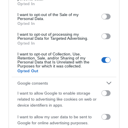
grant or deny consent to Google and its third-party tags to
Opted In
use your data for below specified purposes in below Google
Προτεινόμενα άρθρα
consent section.
I want to opt-out of the Sale of my
Personal Data.
Opted In
I want to opt-out of processing my
ΦΕΣΤΙΒΑΛ ΑΝΔΡΟΥ: Ένα βαθυστόχαστο έργο του
Personal Data for Targeted Advertising.
Μπέκετ
Opted In
Η νεολαία της Άνδρου είναι εδώ. Χρειάζεται όμως
I want to opt-out of Collection, Use,
Retention, Sale, and/or Sharing of my
ευκαιρίες για να φανεί.
Personal Data that Is Unrelated with the
Purposes for which it was collected.
Opted Out
ΡΑΦΗΝΑ – ΘΕΟΥΤΑ σημειώσατε…
ΣΥΓΚΛΟΝΙΣΤΙΚΟΣ ΑΠΟΧΑΙΡΕΤΙΣΜΟΣ ΣΤΗ
Google consents
ΡΑΦΗΝΑ ΣΤΟ «ΤΕΛΕΥΤΑΙΟ ΜΠΑΡΚΟ» ΤΟΥ
I want to allow Google to enable storage
ΚΑΠΕΤΑΝ ΑΝΤΩΝΗ ΒΙΔΑΛΗ
related to advertising like cookies on web or
device identifiers in apps.
Απαράδεκτη εμπειρία στη Ραφήνα. Φωτογραφίες από την
αναχώρηση εκείνης της ώρας…
I want to allow my user data to be sent to
Google for online advertising purposes.