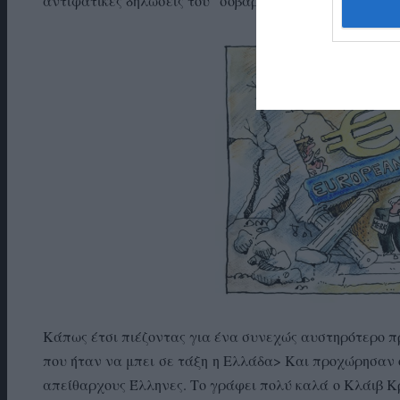
αντιφατικές δηλώσεις του “σοβαρού” κ. Σόιμπλε;
Κάπως έτσι πιέζοντας για ένα συνεχώς αυστηρότερο π
που ήταν να μπει
σε τάξη
η Ελλάδα> Και προχώρησαν ό
απείθαρχους Έλληνες. Το γράφει πολύ καλά
ο Κλάιβ Κ