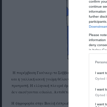
confirm you
continue se
information 
further disc
participants
Downstream 
Please note
information 
deny consent
in below Go
Persona
Η παρέμβαση Γιούνκερ το Σάββατο το πρωί ήταν μια γα
I want t
και η γαλλική κοινή γνώμη θέλουν την Ελλάδα στο ευρ
Opted 
προτροπή. Η ελληνική πλευρά όμως είχε ήδη μπει σε τ
I want t
δεν ακούγονται εύκολα. Αντιθέτως η ένταση κάνει τα 
Opted 
Η ψηφοφορία στην Βουλή έσπρωξε τα πράγματα σε σύγ
I want 