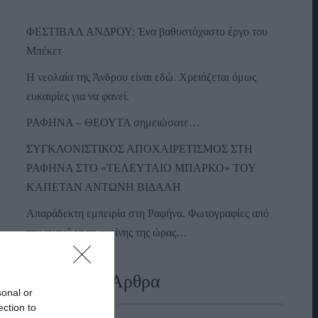
ΦΕΣΤΙΒΑΛ ΑΝΔΡΟΥ: Ένα βαθυστόχαστο έργο του
Μπέκετ
Η νεολαία της Άνδρου είναι εδώ. Χρειάζεται όμως
ευκαιρίες για να φανεί.
ΡΑΦΗΝΑ – ΘΕΟΥΤΑ σημειώσατε…
ΣΥΓΚΛΟΝΙΣΤΙΚΟΣ ΑΠΟΧΑΙΡΕΤΙΣΜΟΣ ΣΤΗ
ΡΑΦΗΝΑ ΣΤΟ «ΤΕΛΕΥΤΑΙΟ ΜΠΑΡΚΟ» ΤΟΥ
ΚΑΠΕΤΑΝ ΑΝΤΩΝΗ ΒΙΔΑΛΗ
Απαράδεκτη εμπειρία στη Ραφήνα. Φωτογραφίες από
την αναχώρηση εκείνης της ώρας…
Πρόσφατα Άρθρα
sonal or
ection to