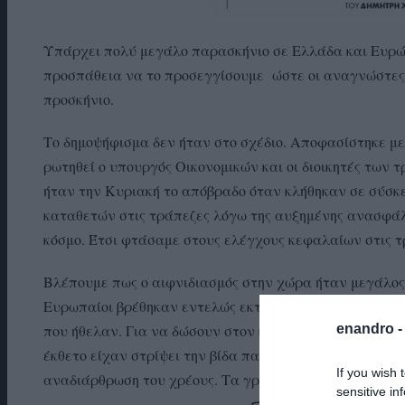
Υπάρχει πολύ μεγάλο παρασκήνιο σε Ελλάδα και Ευρώπη
προσπάθεια να το προσεγγίσουμε ώστε οι αναγνώστες 
προσκήνιο.
Το δημοψήφισμα δεν ήταν στο σχέδιο. Αποφασίστηκε με
ρωτηθεί ο υπουργός Οικονομικών και οι διοικητές των 
ήταν την Κυριακή το απόβραδο όταν κλήθηκαν σε σύσκ
καταθετών στις τράπεζες λόγω της αυξημένης ανασφάλ
κόσμο. Έτσι φτάσαμε στους ελέγχους κεφαλαίων στις τ
Βλέπουμε πως ο αιφνιδιασμός στην χώρα ήταν μεγάλος.
Ευρωπαίοι βρέθηκαν εντελώς εκτός των προδιαγραφών 
enandro 
που ήθελαν. Για να δώσουν στον κ. Τσίπρα να καταλάβε
έκθετο είχαν στρίψει την βίδα παραπάνω στις απαιτήσε
If you wish 
αναδιάρθρωση του χρέους. Τα γράφει όλα αυτά και ο
sensitive in