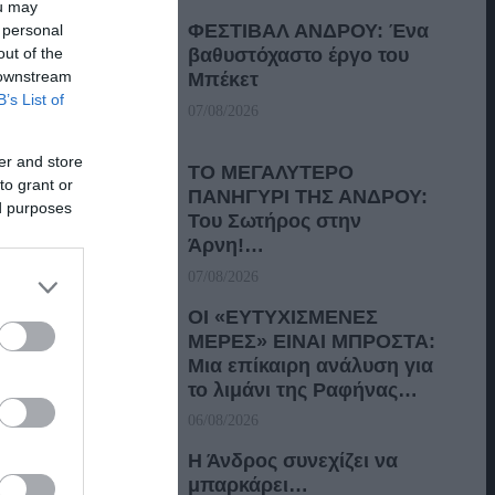
ou may
ΦΕΣΤΙΒΑΛ ΑΝΔΡΟΥ: Ένα
 personal
out of the
βαθυστόχαστο έργο του
 downstream
Μπέκετ
B’s List of
07/08/2026
er and store
ΤΟ ΜΕΓΑΛΥΤΕΡΟ
to grant or
ΠΑΝΗΓΥΡΙ ΤΗΣ ΑΝΔΡΟΥ:
ed purposes
Του Σωτήρος στην
Άρνη!…
07/08/2026
ΟΙ «ΕΥΤΥΧΙΣΜΕΝΕΣ
ΜΕΡΕΣ» ΕΙΝΑΙ ΜΠΡΟΣΤΑ:
Μια επίκαιρη ανάλυση για
το λιμάνι της Ραφήνας…
06/08/2026
Η Άνδρος συνεχίζει να
μπαρκάρει…