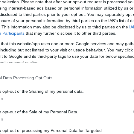
r selection. Please note that after your opt-out request is processed y
eing interest-based ads based on personal information utilized by us or
disclosed to third parties prior to your opt-out. You may separately opt-
losure of your personal information by third parties on the IAB’s list of
. This information may also be disclosed by us to third parties on the
IA
Participants
that may further disclose it to other third parties.
 that this website/app uses one or more Google services and may gath
including but not limited to your visit or usage behaviour. You may click 
 to Google and its third-party tags to use your data for below specifi
ogle consent section.
l Data Processing Opt Outs
λλική πρωτοβουλία. Τόσο η κυβέρνηση της Γαλλίας όσο
o opt-out of the Sharing of my personal data.
ώ. Η παρέμβαση Γιούνκερ έγινε λοιπον με γαλλική
In
ροχιά αντιπαράθεσης. Οι ψύχραιμες φωνές στην ένταση
o opt-out of the Sale of my Personal Data.
δύσκολα να φαίνονται εύκολα.
In
κρουση σε Ελλάδα και Ευρώπη. Οι Γερμανοί
to opt-out of processing my Personal Data for Targeted