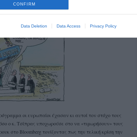
CONFIRM
Data Deletion
Data Access
Privacy Policy
ρόγραμμα οι ευρ
ωπαίοι έχασαν κι αυτοί τον στόχο τους
σο ο κ. Τσίπρας υποχωρούσε στο να «τιμωρήσουν» τους
ρουκ στο Bloomberg τονίζοντας πως την τελική κρίση την