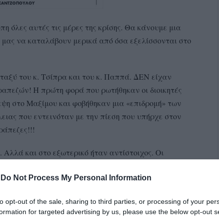
 όλες αυτές τις μέρες της κρίσης. Θα κάνουμε μια
μας να καταλάβουν μερικά από όσα εξελίσσονται στο
ταξύ του κ. Τσίπρα και του κ. Παππά. ΔΕΝ είχαν
τραπεζών! Η πρώτη φορά που ρωτήθηκαν οι διοικητές
εψη στο Μαξίμου και φοβήθηκαν μια «επιδρομή» των
ειας που εντεινόταν με την πίεση που υπήρχε στον
ράπεζες!!!
 Αλλά και στο εξωτερικό ήταν αντίστοιχος. Οι
τους. Περίμεναν πως είχαν φέρει τα πράγματα εκεί
-
Do Not Process My Personal Information
ι ποιος είναι το αφεντικό και να τον αφήσουν και λίγο
ις και είχαν αποσύρει από το τραπέζι την
to opt-out of the sale, sharing to third parties, or processing of your per
 Πολ Κρούγμαν στους
New
York
Times
.
formation for targeted advertising by us, please use the below opt-out s