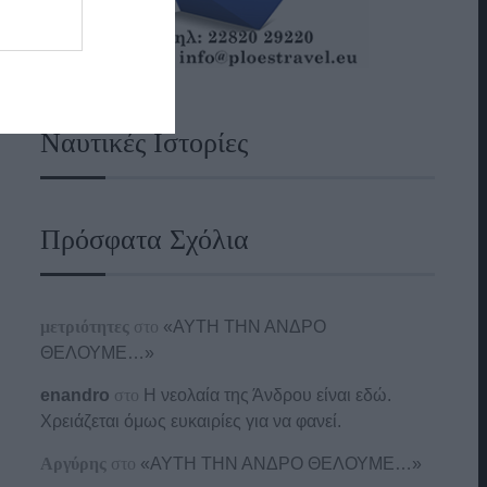
Ναυτικές Ιστορίες
Πρόσφατα Σχόλια
μετριότητες
στο
«ΑΥΤΗ ΤΗΝ ΑΝΔΡΟ
ΘΕΛΟΥΜΕ…»
enandro
στο
Η νεολαία της Άνδρου είναι εδώ.
Χρειάζεται όμως ευκαιρίες για να φανεί.
Αργύρης
στο
«ΑΥΤΗ ΤΗΝ ΑΝΔΡΟ ΘΕΛΟΥΜΕ…»