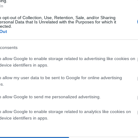
ing.
άσεις. Οι Γάλλοι αλαφιάστηκαν, αλλά και
In
ς Γιούνκερ. Οι άλλοι ευρωπαίοι …κοιτούσαν!
o opt-out of Collection, Use, Retention, Sale, and/or Sharing
ersonal Data that Is Unrelated with the Purposes for which it
 Η ελληνική κυβέρνηση συνέχισε από κεκτημένη
lected.
Out
 ευρωπαϊκή ηγεσία ακόμα μια φορά δεν μπορούσε να
υθύνη. Στην εποχή της τηλεόρασης δεν μπορούσε να
consents
o allow Google to enable storage related to advertising like cookies on
 Τα λάθη πολλά και από τις δύο πλευρές. Αλλά
evice identifiers in apps.
 γνώμη καθένας προσπαθούσε να ρίξει το φταίξιμο στον
o allow my user data to be sent to Google for online advertising
s.
υρωπαϊκό έλλειμμα πολιτικής τόλμης και διορατικότητας.
to allow Google to send me personalized advertising.
 η Ουκρανία γιατί η Ευρώπη δεν είχε ηγέτες αλλά
o allow Google to enable storage related to analytics like cookies on
ες. Και στην ελληνική περίπτωση όλοι έχουν
evice identifiers in apps.
ες και αντιφατικές δηλώσεις του κ. Βαρουφάκη που
ως τι δείχνουν οι συνεχείς καθημερινές και