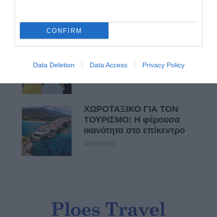
Από τον 19ο αιώνα μέχρι
και την δεκαετία του 1970
08/08/2026
CONFIRM
ΟΡΜΟΣ ΚΟΡΘΙΟΥ: Όταν η
φωτογραφία γίνεται μνήμη
Data Deletion
Data Access
Privacy Policy
08/08/2026
ΧΩΡΟΤΑΞΙΚΟ ΓΙΑ ΤΟΝ
ΤΟΥΡΙΣΜΟ: Η φέρουσα
ικανότητα στο επίκεντρο
08/08/2026