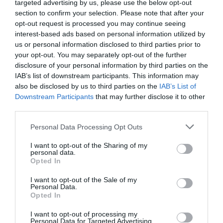
targeted advertising by us, please use the below opt-out
section to confirm your selection. Please note that after your
opt-out request is processed you may continue seeing
interest-based ads based on personal information utilized by
us or personal information disclosed to third parties prior to
your opt-out. You may separately opt-out of the further
disclosure of your personal information by third parties on the
Προτεινόμενα άρθρα
IAB’s list of downstream participants. This information may
also be disclosed by us to third parties on the
IAB’s List of
Downstream Participants
that may further disclose it to other
third parties.
Φωτογραφίες-κειμήλια από καλοκαίρια στην Άνδρο –
Please note that this website/app uses one or more Google
Από τον 19ο αιώνα μέχρι και την δεκαετία του 1970
Personal Data Processing Opt Outs
services and may gather and store information including but
ΟΡΜΟΣ ΚΟΡΘΙΟΥ: Όταν η φωτογραφία γίνεται μνήμη
not limited to your visit or usage behaviour. You may click to
I want to opt-out of the Sharing of my
personal data.
grant or deny consent to Google and its third-party tags to
Opted In
Η Άνδρος συνεχίζει να μπαρκάρει…
use your data for below specified purposes in below Google
consent section.
I want to opt-out of the Sale of my
ΠΡΟΣΟΧΗ: Πολύ υψηλός κίνδυνος πυρκαγιάς στις
Personal Data.
Κυκλάδες
Opted In
ΧΩΡΟΤΑΞΙΚΟ ΓΙΑ ΤΟΝ ΤΟΥΡΙΣΜΟ: Η φέρουσα
I want to opt-out of processing my
Personal Data for Targeted Advertising.