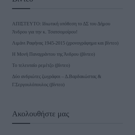
ΑΠΙΣΤΕΥΤΟ: Ιδιωτική υπόθεση το ΔΣ του Δήμου
Άνδρου για την κ. Τσατσομοίρου!
Λιμάνι Ραφήνας 1945-2015 (χρονογράφημα και βίντεο)
Η Μονή Παναχράντου της Άνδρου (βίντεο)
Το τελευταίο ρεμέτζο (βίντεο)
Δύο ανδριώτες ζωγράφοι – Δ.Βαρδακώστας &
Γ.Σεργουλόπουλος (βίντεο)
Ακολουθήστε μας