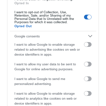
ικανότητα στο επίκεντρο
Opted In
I want to opt-out of Collection, Use,
Retention, Sale, and/or Sharing of my
Πρόσφατα Άρθρα
Personal Data that Is Unrelated with the
Purposes for which it was collected.
Opted Out
Google consents
ΔΥΟ ΚΑΛΟΚΑΙΡΙΝΑ
ΔΡΩΜΕΝΑ: Όταν η νέα
I want to allow Google to enable storage
γενιά συναντά τη
related to advertising like cookies on web or
ναυτοσύνη του νησιού
device identifiers in apps.
09/08/2026
I want to allow my user data to be sent to
ΠΡΟΣΟΧΗ: Πολύ υψηλός
Google for online advertising purposes.
κίνδυνος πυρκαγιάς στις
Κυκλάδες
I want to allow Google to send me
personalized advertising.
08/08/2026
I want to allow Google to enable storage
Φωτογραφίες-κειμήλια από
related to analytics like cookies on web or
καλοκαίρια στην Άνδρο –
device identifiers in apps.