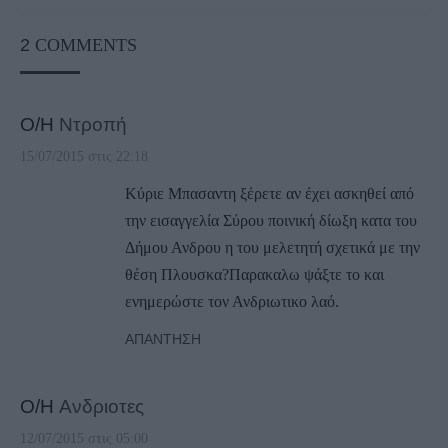
2
COMMENTS
Ο/Η
Ντροπή
15/07/2015 στις 22:18
Κύριε Μπασαντη ξέρετε αν έχει ασκηθεί από
την εισαγγελία Σύρου ποινική δίωξη κατα του
Δήμου Ανδρου η του μελετητή σχετικά με την
θέση Πλουσκα?Παρακαλω ψάξτε το και
ενημερώστε τον Ανδριωτικο λαό.
ΑΠΆΝΤΗΣΗ
Ο/Η
Ανδριοτες
12/07/2015 στις 05:00