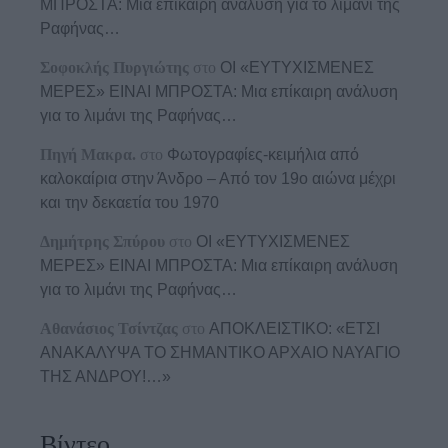
ΜΠΡΟΣΤΑ: Μια επίκαιρη ανάλυση για το λιμάνι της
Ραφήνας…
Σοφοκλής Πυργιώτης
στο
ΟΙ «ΕΥΤΥΧΙΣΜΕΝΕΣ
ΜΕΡΕΣ» ΕΙΝΑΙ ΜΠΡΟΣΤΑ: Μια επίκαιρη ανάλυση
για το λιμάνι της Ραφήνας…
Πηγή Μακρα.
στο
Φωτογραφίες-κειμήλια από
καλοκαίρια στην Άνδρο – Από τον 19ο αιώνα μέχρι
και την δεκαετία του 1970
Δημήτρης Σπύρου
στο
ΟΙ «ΕΥΤΥΧΙΣΜΕΝΕΣ
ΜΕΡΕΣ» ΕΙΝΑΙ ΜΠΡΟΣΤΑ: Μια επίκαιρη ανάλυση
για το λιμάνι της Ραφήνας…
Αθανάσιος Τσίντζας
στο
ΑΠΟΚΛΕΙΣΤΙΚΟ: «ΕΤΣΙ
ΑΝΑΚΑΛΥΨΑ ΤΟ ΣΗΜΑΝΤΙΚΟ ΑΡΧΑΙΟ ΝΑΥΑΓΙΟ
ΤΗΣ ΑΝΔΡΟΥ!…»
Βίντεο