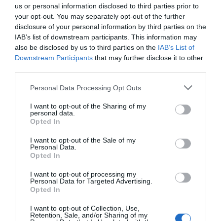
us or personal information disclosed to third parties prior to
your opt-out. You may separately opt-out of the further
Ο/Η
Κατερίνα Δαφνιωτιδου
disclosure of your personal information by third parties on the
26/07/2015 στις 21:49
IAB’s list of downstream participants. This information may
also be disclosed by us to third parties on the
IAB’s List of
Υπέροχα λόγια όπως αρμόζουν στον Μοναδικό
Downstream Participants
that may further disclose it to other
Γιάννη Σπανό, στην αγαπημένη μας Πένυ
third parties.
Ξενάκη, στον Κώστα Τζιαγκούλα και στον
Please note that this website/app uses one or more Google
Personal Data Processing Opt Outs
Βαγγέλη Μαχαίρα!
services and may gather and store information including but
not limited to your visit or usage behaviour. You may click to
I want to opt-out of the Sharing of my
ΑΠΆΝΤΗΣΗ
personal data.
grant or deny consent to Google and its third-party tags to
Opted In
use your data for below specified purposes in below Google
consent section.
I want to opt-out of the Sale of my
Ο/Η
κατερινα Δαφνιωτιδου
Personal Data.
Opted In
26/07/2015 στις 21:01
I want to opt-out of processing my
Υπεροχα λογια .οπως αρμοζουν στον μοναδικο
Personal Data for Targeted Advertising.
Opted In
Γιαννη Σπανο στην αγαπημενηας
I want to opt-out of Collection, Use,
ΑΠΆΝΤΗΣΗ
Retention, Sale, and/or Sharing of my