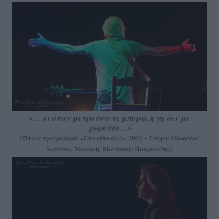
«… κι όταν μετρούσα τι μπορώ, η γη δεν με
χωρούσε…»
(Τίτλος τραγουδιού: «Στα είπα όλα», 2003 –
Στίχοι: Οδυσσέας
Ιωάννου,
Μουσική: Μιλτιάδης Πασχαλίδης)