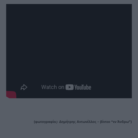
(φωτογραφίες: Δημήτρης Αντωνέλλος – βίντεο “εν Άνδρω”)