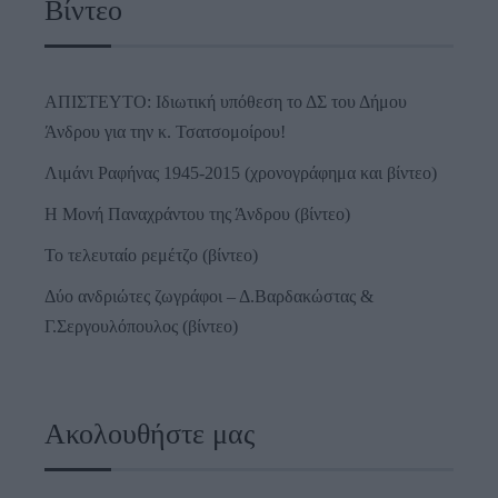
Βίντεο
ΑΠΙΣΤΕΥΤΟ: Ιδιωτική υπόθεση το ΔΣ του Δήμου
Άνδρου για την κ. Τσατσομοίρου!
Λιμάνι Ραφήνας 1945-2015 (χρονογράφημα και βίντεο)
Η Μονή Παναχράντου της Άνδρου (βίντεο)
Το τελευταίο ρεμέτζο (βίντεο)
Δύο ανδριώτες ζωγράφοι – Δ.Βαρδακώστας &
Γ.Σεργουλόπουλος (βίντεο)
Ακολουθήστε μας