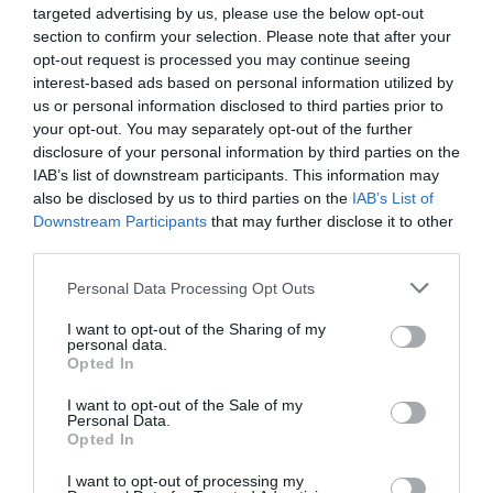
targeted advertising by us, please use the below opt-out
section to confirm your selection. Please note that after your
opt-out request is processed you may continue seeing
interest-based ads based on personal information utilized by
us or personal information disclosed to third parties prior to
your opt-out. You may separately opt-out of the further
disclosure of your personal information by third parties on the
IAB’s list of downstream participants. This information may
Αποθήκευσε το όνομά μου, email, και τον ιστότοπο μου σε
also be disclosed by us to third parties on the
IAB’s List of
Downstream Participants
that may further disclose it to other
αυτόν τον πλοηγό για την επόμενη φορά που θα σχολιάσω.
third parties.
Please note that this website/app uses one or more Google
Personal Data Processing Opt Outs
services and may gather and store information including but
not limited to your visit or usage behaviour. You may click to
I want to opt-out of the Sharing of my
personal data.
grant or deny consent to Google and its third-party tags to
Opted In
use your data for below specified purposes in below Google
consent section.
I want to opt-out of the Sale of my
Personal Data.
Opted In
I want to opt-out of processing my