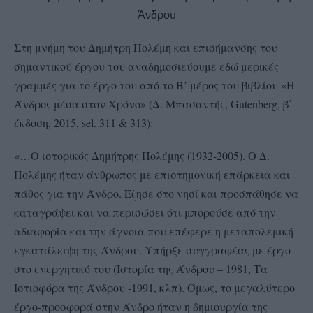
Άνδρου
Στη μνήμη του Δημήτρη Πολέμη και επισήμανσης του
σημαντικού έργου του αναδημοσιεύουμε εδώ μερικές
γραμμές για το έργο του από το Β’ μέρος του βιβλίου «Η
Άνδρος μέσα στον Χρόνο» (Δ. Μπασαντής,
Gutenberg
, β΄
έκδοση, 2015,
sel
. 311 & 313):
«…Ο ιστορικός Δημήτρης Πολέμης (1932-2005). Ο Δ.
Πολέμης ήταν άνθρωπος με επιστημονική επάρκεια και
πάθος για την Άνδρο. Έζησε στο νησί και προσπάθησε να
καταγράψει και να περισώσει ότι μπορούσε από την
αδιαφορία και την άγνοια που επέφερε η μεταπολεμική
εγκατάλειψη της Άνδρου. Υπήρξε συγγραφέας με έργο
στο ενεργητικό του (Ιστορία της Άνδρου – 1981, Τα
Ιστιοφόρα της Άνδρου -1991, κλπ). Όμως, το μεγαλύτερο
έργο-προσφορά στην Άνδρο ήταν η δημιουργία της