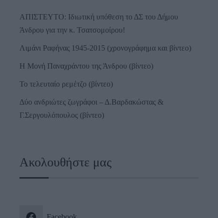
ΑΠΙΣΤΕΥΤΟ: Ιδιωτική υπόθεση το ΔΣ του Δήμου
Άνδρου για την κ. Τσατσομοίρου!
Λιμάνι Ραφήνας 1945-2015 (χρονογράφημα και βίντεο)
Η Μονή Παναχράντου της Άνδρου (βίντεο)
Το τελευταίο ρεμέτζο (βίντεο)
Δύο ανδριώτες ζωγράφοι – Δ.Βαρδακώστας &
Γ.Σεργουλόπουλος (βίντεο)
Ακολουθήστε μας
Facebook