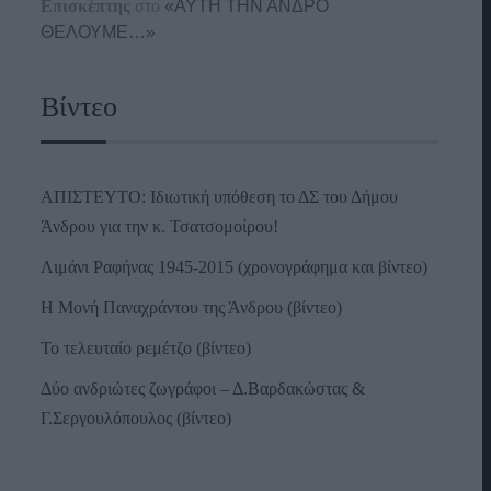
Επισκέπτης
στο
«ΑΥΤΗ ΤΗΝ ΑΝΔΡΟ
ΘΕΛΟΥΜΕ…»
Βίντεο
ΑΠΙΣΤΕΥΤΟ: Ιδιωτική υπόθεση το ΔΣ του Δήμου
Άνδρου για την κ. Τσατσομοίρου!
Λιμάνι Ραφήνας 1945-2015 (χρονογράφημα και βίντεο)
Η Μονή Παναχράντου της Άνδρου (βίντεο)
Το τελευταίο ρεμέτζο (βίντεο)
Δύο ανδριώτες ζωγράφοι – Δ.Βαρδακώστας &
Γ.Σεργουλόπουλος (βίντεο)