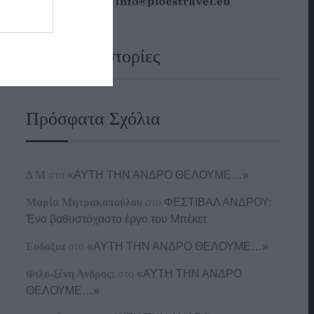
Ναυτικές Ιστορίες
Πρόσφατα Σχόλια
Δ Μ
στο
«ΑΥΤΗ ΤΗΝ ΑΝΔΡΟ ΘΕΛΟΥΜΕ…»
Μαρία Μητρακοπούλου
στο
ΦΕΣΤΙΒΑΛ ΑΝΔΡΟΥ:
Ένα βαθυστόχαστο έργο του Μπέκετ
Ευδοξια
στο
«ΑΥΤΗ ΤΗΝ ΑΝΔΡΟ ΘΕΛΟΥΜΕ…»
Φιλο-ξένη Ανδρος;
στο
«ΑΥΤΗ ΤΗΝ ΑΝΔΡΟ
ΘΕΛΟΥΜΕ…»