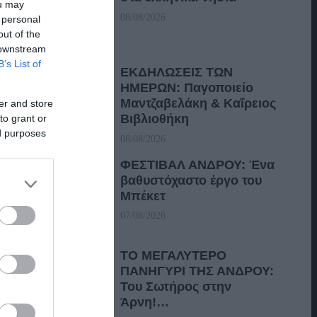
ou may
08/08/2026
 personal
out of the
 downstream
B’s List of
ΕΚΔΗΛΩΣΕΙΣ ΤΩΝ
ΗΜΕΡΩΝ: Παγοποιείο
Μαντζαβελάκη & Καΐρειος
er and store
Βιβλιοθήκη
to grant or
ed purposes
08/08/2026
ΦΕΣΤΙΒΑΛ ΑΝΔΡΟΥ: Ένα
βαθυστόχαστο έργο του
Μπέκετ
07/08/2026
ΤΟ ΜΕΓΑΛΥΤΕΡΟ
ΠΑΝΗΓΥΡΙ ΤΗΣ ΑΝΔΡΟΥ:
Του Σωτήρος στην
Άρνη!…