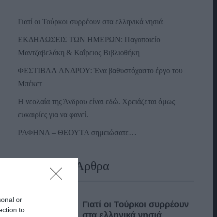
Γιατί οι Τούρκοι συρρέουν στα ελληνικά νησιά
ΕΚΔΗΛΩΣΕΙΣ ΤΩΝ ΗΜΕΡΩΝ: Παγοποιείο
Μαντζαβελάκη & Καΐρειος Βιβλιοθήκη
ΦΕΣΤΙΒΑΛ ΑΝΔΡΟΥ: Ένα βαθυστόχαστο έργο του
Μπέκετ
Η νεολαία της Άνδρου είναι εδώ. Χρειάζεται όμως
ευκαιρίες για να φανεί.
ΡΑΦΗΝΑ – ΘΕΟΥΤΑ σημειώσατε…
Πρόσφατα Άρθρα
sonal or
Γιατί οι Τούρκοι συρρέουν
ection to
στα ελληνικά νησιά