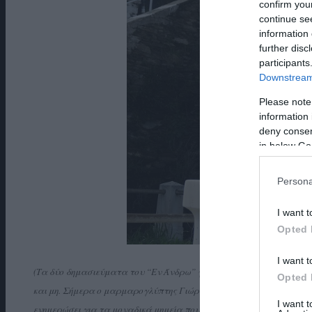
confirm you
continue se
information 
further disc
participants
Downstream 
Please note
information 
deny consent
in below Go
Persona
I want t
Opted 
I want t
(Τα δύο δημασιεύματα του “Εν Άνδρω” για το μοναδικό κοιμητήριο
Opted 
και μη. Σήμερα ο μαρμαρογλύπτης Γιώργος Χλης επανέρχεται με μι
I want 
ενημερώσει για τα μοναδικά μημεία που υπάρχουν και τη σημασία το