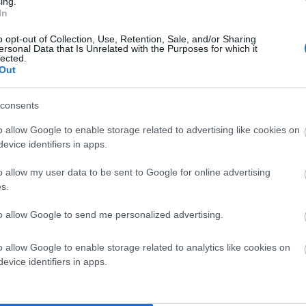
ing.
In
 σε ένα τόσο σημαντικό θέμα –
Εν Άνδρω
)
o opt-out of Collection, Use, Retention, Sale, and/or Sharing
 τον δήμαρχο Άνδρου…
ersonal Data that Is Unrelated with the Purposes for which it
lected.
Out
consents
δύο αιμασιών του ταφείου της Χώρας (στο «Εν Άνδρω»)
o allow Google to enable storage related to advertising like cookies on
evice identifiers in apps.
ε και την κύρια ευθύνη για τον χώρο.
Από το 2001 που
 Άνδρο εκτίμησα πάρα πολύ τον μοναδικό θησαυρό που
o allow my user data to be sent to Google for online advertising
τείνεται στις δύο πρώτες αιμασιές του ταφείου.
s.
to allow Google to send me personalized advertising.
σπουδαία κοινωνική αναφορά των μνημείων. Υπάρχουν
λύ σημαντικές αναφορές σε κοινωνικά θέματα. Για
o allow Google to enable storage related to analytics like cookies on
μένη τεφροδόχος, κάτι που δείχνει πως ο καλλιτέχνης,
evice identifiers in apps.
από τα τότε όρια. Θα ήθελα
να σας ενημερώσω για όλα
ός ο χώρος για την Άνδρο.