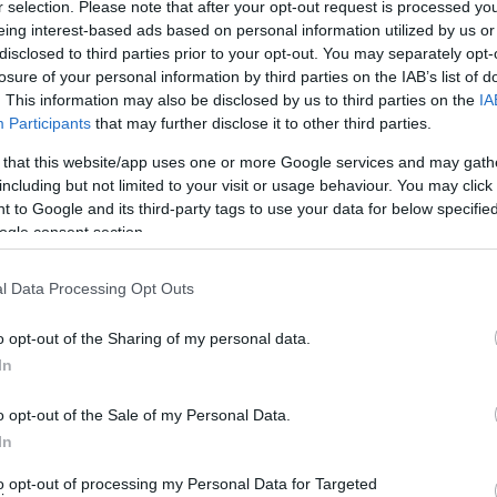
r selection. Please note that after your opt-out request is processed y
eing interest-based ads based on personal information utilized by us or
disclosed to third parties prior to your opt-out. You may separately opt-
losure of your personal information by third parties on the IAB’s list of
. This information may also be disclosed by us to third parties on the
IA
Participants
that may further disclose it to other third parties.
 that this website/app uses one or more Google services and may gath
including but not limited to your visit or usage behaviour. You may click 
 to Google and its third-party tags to use your data for below specifi
ogle consent section.
l Data Processing Opt Outs
o opt-out of the Sharing of my personal data.
In
o opt-out of the Sale of my Personal Data.
 της Χώρας προεκάλεσαν μια μεγάλη συζήτηση αναμέσα σε ειδικούς
In
α ανοικτή επιστολή προς τον δήμαρχο Άνδρου ζητώντας να τον
to opt-out of processing my Personal Data for Targeted
υς για την ιστορία και τον πολιτισμό της Άνδρου. Φιλοξενούμε και