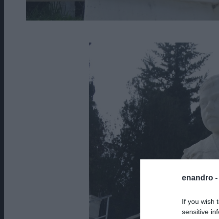
enandro 
If you wish 
sensitive in