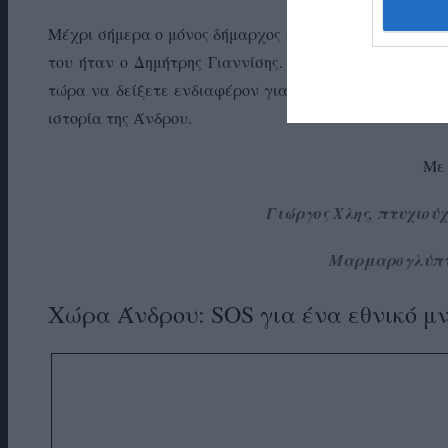
Μέχρι σήμερα ο μόνος δήμαρχος που έδειξε ενδιαφέρον 
του ήταν ο Δημήτρης Γιαννίσης. Μετά από αυτόν σχε
τώρα να δείξετε ενδιαφέρον για ένα τόσο ευαίσθητο κ
ιστορία της Άνδρου.
Με 
Γιώργος Χλης, πτυχιού
Μαρμαρογλύπτ
Χώρα Άνδρου: SOS για ένα εθνικό μ