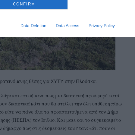
CONFIRM
Data Deletion
Data Access
Privacy Policy
προτεινόμενης θέσης για ΧΥΤΥ στην Πλούσκα.
 λόγο και επεσήμανε πως μια δικαστική προσφυγή κατά
υν δικαστικά κάτι που θα στείλει την όλη υπόθεση πίσω
στό είπε να πάνε όλα τα προαπαιτούμενα από τον Δήμο
ησης (ΠΕΣΠΑ) τον Ιούλιο. Και μαζί και το συγκεκριμένο
ν δήμαρχο πως στις δεσμεύσεις του ήταν: «ότι πουν οι