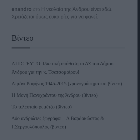
enandro
στο
Η νεολαία της Άνδρου είναι εδώ.
Χρειάζεται όμως ευκαιρίες για να φανεί.
Βίντεο
ΑΠΙΣΤΕΥΤΟ: Ιδιωτική υπόθεση το ΔΣ του Δήμου
Άνδρου για την κ. Τσατσομοίρου!
Λιμάνι Ραφήνας 1945-2015 (χρονογράφημα και βίντεο)
Η Μονή Παναχράντου της Άνδρου (βίντεο)
Το τελευταίο ρεμέτζο (βίντεο)
Δύο ανδριώτες ζωγράφοι – Δ.Βαρδακώστας &
Γ.Σεργουλόπουλος (βίντεο)