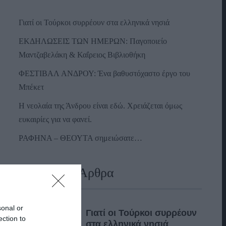
Γιατί οι Τούρκοι συρρέουν στα ελληνικά νησιά
ΕΚΔΗΛΩΣΕΙΣ ΤΩΝ ΗΜΕΡΩΝ: Παγοποιείο
Μαντζαβελάκη & Καΐρειος Βιβλιοθήκη
ΦΕΣΤΙΒΑΛ ΑΝΔΡΟΥ: Ένα βαθυστόχαστο έργο του
Μπέκετ
Η νεολαία της Άνδρου είναι εδώ. Χρειάζεται όμως
ευκαιρίες για να φανεί.
ΡΑΦΗΝΑ – ΘΕΟΥΤΑ σημειώσατε…
Πρόσφατα Άρθρα
sonal or
Γιατί οι Τούρκοι συρρέουν
ection to
στα ελληνικά νησιά