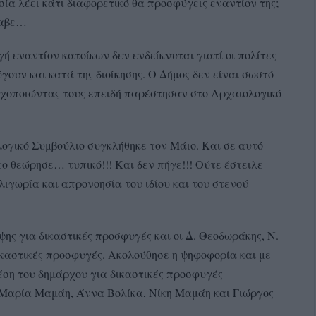
ία λέει κάτι διαφορετικό θα προσφύγεις εναντίον της;
λαβε…
ή εναντίον κατοίκων δεν ενδείκνυται γιατί οι πολίτες
ουν και κατά της διοίκησης. Ο Δήμος δεν είναι σωστό
χοποιώντας τους επειδή παρέστησαν στο Αρχαιολογικό
ογικό Συμβούλιο συγκλήθηκε τον Μάιο. Και σε αυτό
το θεώρησε… τυπικό!!! Και δεν πήγε!!! Ούτε έστειλε
λιγωρία και απρονοησία του ιδίου και του στενού
ης για δικαστικές προσφυγές και οι Δ. Θεοδωράκης, Ν.
καστικές προσφυγές. Ακολούθησε η ψηφοφορία και με
θέση του δημάρχου για δικαστικές προσφυγές
 Μαρία Μαμάη, Άννα Βολίκα, Νίκη Μαμάη και Γιώργος