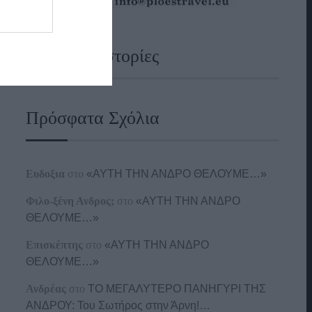
Ναυτικές Ιστορίες
Πρόσφατα Σχόλια
Ευδοξια
στο
«ΑΥΤΗ ΤΗΝ ΑΝΔΡΟ ΘΕΛΟΥΜΕ…»
Φιλο-ξένη Ανδρος;
στο
«ΑΥΤΗ ΤΗΝ ΑΝΔΡΟ
ΘΕΛΟΥΜΕ…»
Επισκέπτης
στο
«ΑΥΤΗ ΤΗΝ ΑΝΔΡΟ
ΘΕΛΟΥΜΕ…»
Ανδρέας
στο
ΤΟ ΜΕΓΑΛΥΤΕΡΟ ΠΑΝΗΓΥΡΙ ΤΗΣ
ΑΝΔΡΟΥ: Του Σωτήρος στην Άρνη!…