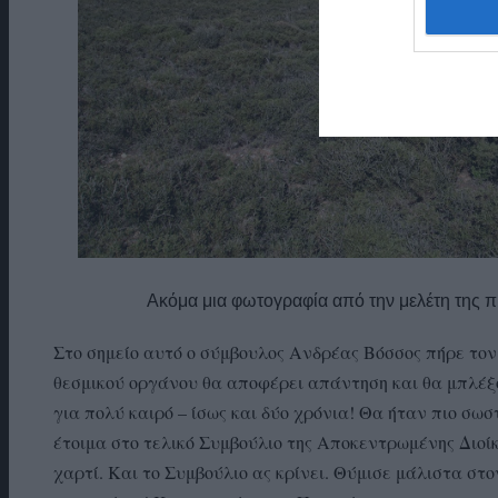
Ακόμα μια φωτογραφία από την μελέτη της 
Στο σημείο αυτό ο σύμβουλος Ανδρέας Βόσσος πήρε τον
θεσμικού οργάνου θα αποφέρει απάντηση και θα μπλέξο
για πολύ καιρό – ίσως και δύο χρόνια! Θα ήταν πιο σω
έτοιμα στο τελικό Συμβούλιο της Αποκεντρωμένης Διοίκ
χαρτί. Και το Συμβούλιο ας κρίνει. Θύμισε μάλιστα στο