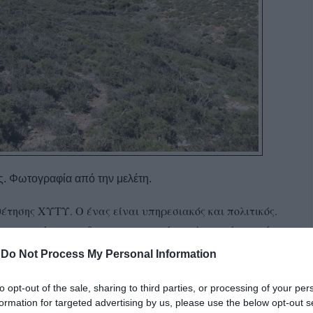
. Φωτογραφία από την μελέτη.
έτησης ΧΥΤΥ. Ο ένας είναι υπηρεσιακός και πολιτικός.
να προσφύγει στα δικαστηρια κατά του Αρχαιολογικού
υ διαμαρτύρονται. Η απόφαση αυτή πέρασε με ψηφους
-
Do Not Process My Personal Information
κίνηση αυτή διαίρεσε ακόμα μια φορά το Δημοτικό
ύδη-Βουραζέρη αδυνατεί να συγκροτήσει πλειοψηφία σε
to opt-out of the sale, sharing to third parties, or processing of your per
formation for targeted advertising by us, please use the below opt-out s
α πράγματα από την αρχή.