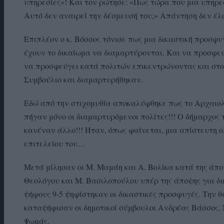
υπηρεσίες»! Και τον ρώτησε: «Πως τώρα που μια υπηρεσ
Αυτό δεν αναιρεί την δέσμευσή του;» Απάντηση δεν έ
Επιπλέον ο κ. Βόσσος τόνισε πως μια δικαστική προσφυγ
έχουν το δικαίωμα να διαμαρτύρονται. Και να προσφεύγ
να προσφεύγει κατά πολιτών επικεντρώνοντας και στο
Συμβούλιο και διαμαρτυρήθηκαν.
Εδώ από την στιχομυθία αποκαλύφθηκε πως το Αρχαιολ
πήγαν μόνο οι διαμαρτυρόμενοι πολίτες!!! Ο δήμαρχος 
κανέναν άλλο!!! Ήταν, όπως φαίνεται, μια απίστευτη ο
επιτελείου του…
Μετά μίλησαν οι Μ. Μαμάη και Α. Βολίκα κατά της άποψ
Θεολόγου και Μ. Βασιλοπούλου υπέρ της άποψης για δι
ψήφους 9-5 ψηφίστηκαν οι δικαστικές προσφυγές. Την 
καταψήφισαν οι δημοτικοί σύμβουλοι Ανδρέας Βάσσος,
Ψωμάς.