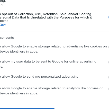
ing.
In
 δικαστική προσφυγή του Δήμου Άνδρου εναντίον των
ν την απόφαση για τις ενδεικτικές τομές! Και
o opt-out of Collection, Use, Retention, Sale, and/or Sharing
ersonal Data that Is Unrelated with the Purposes for which it
κεφαλής των διαμαρτυρομένων πολιτών που
lected.
Out
ο αυτό η αντιπολίτευση ταυτίστηκε πλήρως με τον
α ομόφωνη απόφαση για όλες τις προσφυγές!
consents
o allow Google to enable storage related to advertising like cookies on
evice identifiers in apps.
o allow my user data to be sent to Google for online advertising
s.
to allow Google to send me personalized advertising.
o allow Google to enable storage related to analytics like cookies on
evice identifiers in apps.