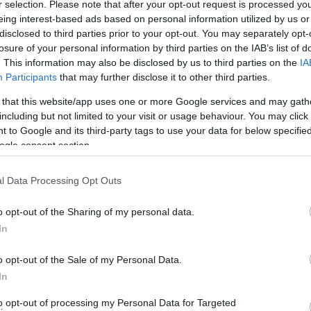
r selection. Please note that after your opt-out request is processed y
eing interest-based ads based on personal information utilized by us or
ισήγηση ξεκινώντας το αφήγημα του από το 2013 σε μια
disclosed to third parties prior to your opt-out. You may separately opt-
ου προεκλογική δέσμευση και απόφαση για «εμπλουτισμό
losure of your personal information by third parties on the IAB’s list of
ην αντιπολίτευση! Το αφήγημα αυτό δεν αντέχει σε
. This information may also be disclosed by us to third parties on the
IA
Participants
that may further disclose it to other third parties.
οτέλεσε προεκλογική δέσμευση του. Το πώς το έκανε και
νη διοίκηση έχει χρεωθεί τα δικά της λάθη και τελείωσε.
 that this website/app uses one or more Google services and may gath
including but not limited to your visit or usage behaviour. You may click 
 δημοτικού συμβουλίου ήταν:
ενημέρωση για τις
 to Google and its third-party tags to use your data for below specifi
ogle consent section.
στο χαρτί του Αρχαιολογικού Συμβουλίου Κυκλάδων
l Data Processing Opt Outs
είπε πως θα καθυστερήσει κι άλλο την χωροθέτηση σε
πράσινο φως θεωρώντας πως δεν υπάρχουν αρχαία.
o opt-out of the Sharing of my personal data.
In
ρεσιών. Και ορθώς επισημανθηκε αυτό στην εισήγηση.
τίφαση; Ποιοι είναι αρμόδιοι να αποφασίσουν σε αυτήν
o opt-out of the Sale of my Personal Data.
ΕΣΠΑ, της Αποκεντρωμένης που θα κρίνει τελικά και την
In
to opt-out of processing my Personal Data for Targeted