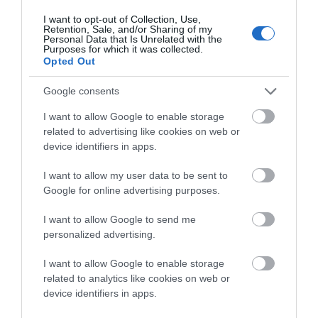
άλλοι, αλλά δεν τους βρήκαμε ή δεν ήταν έτοιμοι το
I want to opt-out of Collection, Use,
Retention, Sale, and/or Sharing of my
πρωί που περάσαμε. Έτσι επιφυλασσόμεθα προσεχώς
Personal Data that Is Unrelated with the
Purposes for which it was collected.
περισσότερα. Ας κλείσουμε με μια ωραία και πολύχρωμη
Opted Out
εικόνα από το γραφικό σοκάκι με τις πολύχρωμες
Google consents
καρέκλες. Καλή επιτυχά σε όλους (φωτ. Εν Άνδρω).
I want to allow Google to enable storage
“Εν Άνδρω”
related to advertising like cookies on web or
device identifiers in apps.
I want to allow my user data to be sent to
Google for online advertising purposes.
I want to allow Google to send me
personalized advertising.
I want to allow Google to enable storage
related to analytics like cookies on web or
device identifiers in apps.