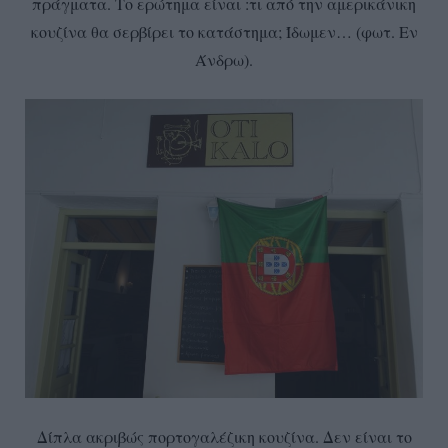
πράγματα. Το ερώτημα είναι :τι από την αμερικάνικη
κουζίνα θα σερβίρει το κατάστημα; Ίδωμεν… (φωτ. Εν
Άνδρω).
Δίπλα ακριβώς πορτογαλέζικη κουζίνα. Δεν είναι το