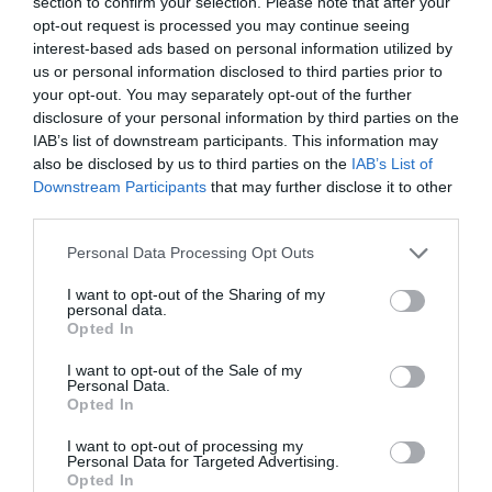
section to confirm your selection. Please note that after your
Άνδρω).
opt-out request is processed you may continue seeing
interest-based ads based on personal information utilized by
us or personal information disclosed to third parties prior to
your opt-out. You may separately opt-out of the further
disclosure of your personal information by third parties on the
IAB’s list of downstream participants. This information may
also be disclosed by us to third parties on the
IAB’s List of
Downstream Participants
that may further disclose it to other
third parties.
Please note that this website/app uses one or more Google
Personal Data Processing Opt Outs
services and may gather and store information including but
not limited to your visit or usage behaviour. You may click to
I want to opt-out of the Sharing of my
personal data.
grant or deny consent to Google and its third-party tags to
Opted In
use your data for below specified purposes in below Google
consent section.
I want to opt-out of the Sale of my
Personal Data.
Opted In
I want to opt-out of processing my
Και κάπου εδώ τελειώνει η σημρινή μας περιδιάβαση
Personal Data for Targeted Advertising.
Opted In
στο Μπατσί και στις πολυεθνικές κουζίνες του. Ήταν κι