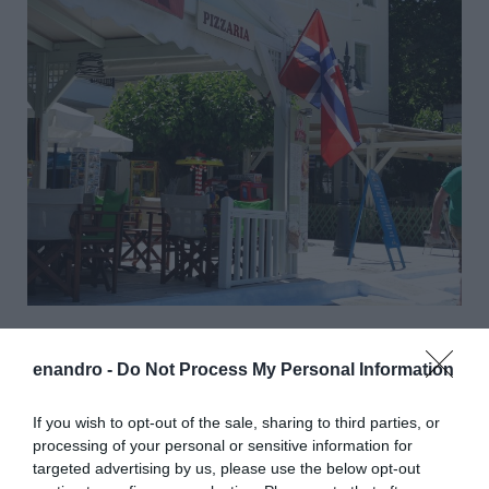
Νορβηγική κουζίνα! Για να πούμε την αλήθεια ο
enandro -
Do Not Process My Personal Information
τάρανδος που φάγαμε κάποτε στο Όσλο αξέχαστος. Το
ερώτημα είναι εδώ το μαγαζί είναι πιτσαρία. Άρα ας
If you wish to opt-out of the sale, sharing to third parties, or
αφήσουμε στην άκρη τόσο εξεζητημένες γεύσεις Ή, λέτε
processing of your personal or sensitive information for
να βάζουν κάτι πιο νορβηγικό στην πίτσα; (φωτ. Εν
targeted advertising by us, please use the below opt-out