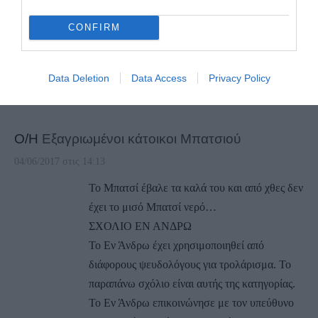
CONFIRM
Data Deletion
Data Access
Privacy Policy
1
ΣΧΌΛΙΟ
Ο/Η
Εξαγριωμένοι κάτοικοι Μπατσιού
04/06/2017 στις 14:13
Το Μπατσί έβαλε τα καλά του και από χθες δεν
έχει το μισό Μπατσί νερό…
ΣΧΟΛΙΟ ΕΝ ΑΝΔΡΩ
Το Εν Άνδρω έχει χρησιμοποιηθεί από
διάφορους ψευδολόγους για τρολάρισμα. Το
παραπάνω σχόλιο είναι αυτής της κατηγορίας.
Το Εν Άνδρω επικοινώνησε με τον υπεύθυνο