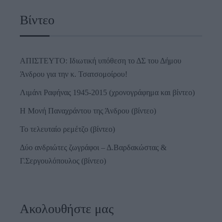
Βίντεο
ΑΠΙΣΤΕΥΤΟ: Ιδιωτική υπόθεση το ΔΣ του Δήμου
Άνδρου για την κ. Τσατσομοίρου!
Λιμάνι Ραφήνας 1945-2015 (χρονογράφημα και βίντεο)
Η Μονή Παναχράντου της Άνδρου (βίντεο)
Το τελευταίο ρεμέτζο (βίντεο)
Δύο ανδριώτες ζωγράφοι – Δ.Βαρδακώστας &
Γ.Σεργουλόπουλος (βίντεο)
Ακολουθήστε μας