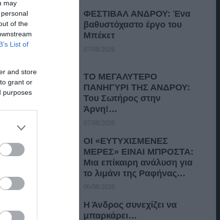
ou may
ΦΕΣΤΙΒΑΛ ΑΝΔΡΟΥ: Ένα
 personal
out of the
βαθυστόχαστο έργο του
 downstream
Μπέκετ
B’s List of
07/08/2026
er and store
ΤΟ ΜΕΓΑΛΥΤΕΡΟ
to grant or
ΠΑΝΗΓΥΡΙ ΤΗΣ ΑΝΔΡΟΥ:
ed purposes
Του Σωτήρος στην
Άρνη!…
07/08/2026
ΟΙ «ΕΥΤΥΧΙΣΜΕΝΕΣ
ΜΕΡΕΣ» ΕΙΝΑΙ ΜΠΡΟΣΤΑ:
Μια επίκαιρη ανάλυση για
το λιμάνι της Ραφήνας…
06/08/2026
Η Άνδρος συνεχίζει να
μπαρκάρει…