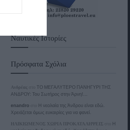
Ναυτικές Ιστορίες
Πρόσφατα Σχόλια
Ανδρέας
στο
ΤΟ ΜΕΓΑΛΥΤΕΡΟ ΠΑΝΗΓΥΡΙ ΤΗΣ
ΑΝΔΡΟΥ: Του Σωτήρος στην Άρνη!…
enandro
στο
Η νεολαία της Άνδρου είναι εδώ.
Χρειάζεται όμως ευκαιρίες για να φανεί.
ΗΛΙΚΙΩΜΕΝΟΣ ΧΩΡΙΑ ΠΡΟΚΑΤΑΛΗΨΕΙΣ
στο
Η