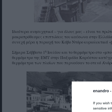
Ιδιαίτερα ανησυχητικά – για όλους μας – είναι τα πρ
μακροπρόθεσμες επιπτώσεις του καύσωνα στην Ελλάδα κ
συνεχή μέρα η περιοχή του Κάβο Ντόρο κυριολεκτικά «
η
Σήμερα Σάββατο 1
Ιουλίου και το θερμόμετρο στο «μπο
θερμόμετρο της ΕΜΥ στην Παξιμάδα Καρύστου κατέγραψ
θερμόμετρα των πλοίων που περνούσαν το στενό Άνδρο
enandro 
If you wish 
sensitive in