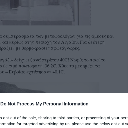
ώτα συμπεράσματα των μετεωρολόγων για τις άμεσες και
αι κυρίως στην περιοχή του Αιγαίου. Για δεύτερη
βράζει» με θερμοκρασίες πρωτόγνωρες.
υγάζι» δείχνει ξανά περίπου 40C! Νωρίς το πρωί το
ε τιμή πρωτοφανή. 36,2C. Χθες το μεσημέρι τα
υ – Ευβοίας «χτύπησαν» 40,1C.
-
Do Not Process My Personal Information
to opt-out of the sale, sharing to third parties, or processing of your per
formation for targeted advertising by us, please use the below opt-out s