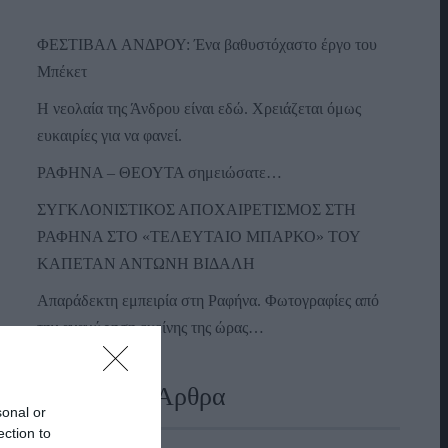
ΦΕΣΤΙΒΑΛ ΑΝΔΡΟΥ: Ένα βαθυστόχαστο έργο του
Μπέκετ
Η νεολαία της Άνδρου είναι εδώ. Χρειάζεται όμως
ευκαιρίες για να φανεί.
ΡΑΦΗΝΑ – ΘΕΟΥΤΑ σημειώσατε…
ΣΥΓΚΛΟΝΙΣΤΙΚΟΣ ΑΠΟΧΑΙΡΕΤΙΣΜΟΣ ΣΤΗ
ΡΑΦΗΝΑ ΣΤΟ «ΤΕΛΕΥΤΑΙΟ ΜΠΑΡΚΟ» ΤΟΥ
ΚΑΠΕΤΑΝ ΑΝΤΩΝΗ ΒΙΔΑΛΗ
Απαράδεκτη εμπειρία στη Ραφήνα. Φωτογραφίες από
την αναχώρηση εκείνης της ώρας…
Πρόσφατα Άρθρα
sonal or
ection to