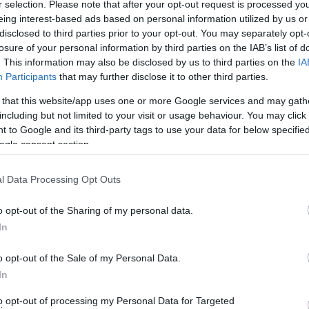
r selection. Please note that after your opt-out request is processed y
eing interest-based ads based on personal information utilized by us or
disclosed to third parties prior to your opt-out. You may separately opt-
losure of your personal information by third parties on the IAB’s list of
. This information may also be disclosed by us to third parties on the
IA
Participants
that may further disclose it to other third parties.
 that this website/app uses one or more Google services and may gath
including but not limited to your visit or usage behaviour. You may click 
 to Google and its third-party tags to use your data for below specifi
ogle consent section.
l Data Processing Opt Outs
 Η θερμοκρασία της θάλασσας έχει σημειώσει
α βαθιά νερά και τα δυνατά ρεύματα έφτασε στους 26C,
o opt-out of the Sharing of my personal data.
 πριν μπει το ζεστό καλοκαίρι.
In
ι ραγδαία χαρακτήρισε με ανακοίνωση της την νύχτα
ύχτα» με το θερμόμετρο να διατηρείται στην Κρήτη
o opt-out of the Sale of my Personal Data.
In
 είναι σαφής και δίνει το στίγμα της κλιματικής
to opt-out of processing my Personal Data for Targeted