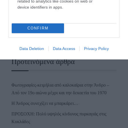
related to analytics like cookies on web or
device identifiers in apps.
CONFIRM
Data Deletion
Data Access
Privacy Policy
Προτεινόμενα άρθρα
Φωτογραφίες-κειμήλια από καλοκαίρια στην Άνδρο –
Από τον 19ο αιώνα μέχρι και την δεκαετία του 1970
Η Άνδρος συνεχίζει να μπαρκάρει…
ΠΡΟΣΟΧΗ: Πολύ υψηλός κίνδυνος πυρκαγιάς στις
Κυκλάδες