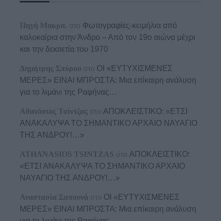
Πηγή Μακρα.
στο
Φωτογραφίες-κειμήλια από
καλοκαίρια στην Άνδρο – Από τον 19ο αιώνα μέχρι
και την δεκαετία του 1970
Δημήτρης Σπύρου
στο
ΟΙ «ΕΥΤΥΧΙΣΜΕΝΕΣ
ΜΕΡΕΣ» ΕΙΝΑΙ ΜΠΡΟΣΤΑ: Μια επίκαιρη ανάλυση
για το λιμάνι της Ραφήνας…
Αθανάσιος Τσίντζας
στο
ΑΠΟΚΛΕΙΣΤΙΚΟ: «ΕΤΣΙ
ΑΝΑΚΑΛΥΨΑ ΤΟ ΣΗΜΑΝΤΙΚΟ ΑΡΧΑΙΟ ΝΑΥΑΓΙΟ
ΤΗΣ ΑΝΔΡΟΥ!…»
ATHANASIOS TSINTZAS
στο
ΑΠΟΚΛΕΙΣΤΙΚΟ:
«ΕΤΣΙ ΑΝΑΚΑΛΥΨΑ ΤΟ ΣΗΜΑΝΤΙΚΟ ΑΡΧΑΙΟ
ΝΑΥΑΓΙΟ ΤΗΣ ΑΝΔΡΟΥ!…»
Αναστασία Σαπουνά
στο
ΟΙ «ΕΥΤΥΧΙΣΜΕΝΕΣ
ΜΕΡΕΣ» ΕΙΝΑΙ ΜΠΡΟΣΤΑ: Μια επίκαιρη ανάλυση
για το λιμάνι της Ραφήνας…