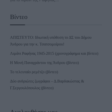
Βίντεο
ΑΠΙΣΤΕΥΤΟ: Ιδιωτική υπόθεση το ΔΣ του Δήμου
Άνδρου για την κ. Τσατσομοίρου!
Λιμάνι Ραφήνας 1945-2015 (χρονογράφημα και βίντεο)
Η Μονή Παναχράντου της Άνδρου (βίντεο)
Το τελευταίο ρεμέτζο (βίντεο)
Δύο ανδριώτες ζωγράφοι – Δ.Βαρδακώστας &
Γ.Σεργουλόπουλος (βίντεο)