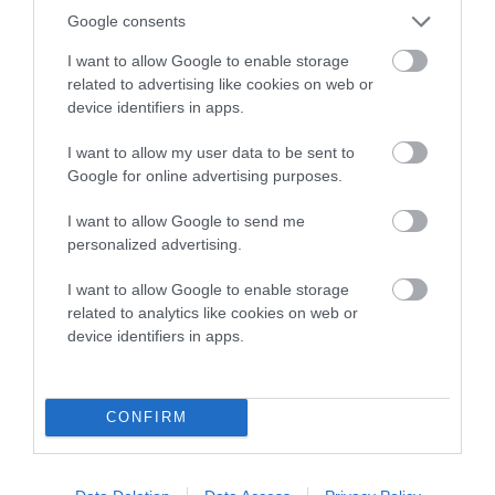
Google consents
ΟΡΜΟΣ ΚΟΡΘΙΟΥ: Όταν η φωτογραφία γίνεται μνήμη
I want to allow Google to enable storage
Η Άνδρος συνεχίζει να μπαρκάρει…
related to advertising like cookies on web or
device identifiers in apps.
ΠΡΟΣΟΧΗ: Πολύ υψηλός κίνδυνος πυρκαγιάς στις
Κυκλάδες
I want to allow my user data to be sent to
Google for online advertising purposes.
ΧΩΡΟΤΑΞΙΚΟ ΓΙΑ ΤΟΝ ΤΟΥΡΙΣΜΟ: Η φέρουσα
ικανότητα στο επίκεντρο
I want to allow Google to send me
personalized advertising.
Πρόσφατα Άρθρα
I want to allow Google to enable storage
related to analytics like cookies on web or
device identifiers in apps.
ΔΥΟ ΚΑΛΟΚΑΙΡΙΝΑ
ΔΡΩΜΕΝΑ: Όταν η νέα
CONFIRM
γενιά συναντά τη
ναυτοσύνη του νησιού
09/08/2026