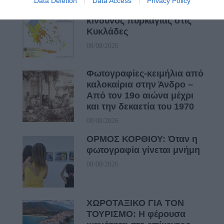
Data Deletion
Data Access
Privacy Policy
ΠΡΟΣΟΧΗ: Πολύ υψηλός
κίνδυνος πυρκαγιάς στις
Κυκλάδες
08/08/2026
Φωτογραφίες-κειμήλια από
καλοκαίρια στην Άνδρο –
Από τον 19ο αιώνα μέχρι
και την δεκαετία του 1970
08/08/2026
ΟΡΜΟΣ ΚΟΡΘΙΟΥ: Όταν η
φωτογραφία γίνεται μνήμη
08/08/2026
ΧΩΡΟΤΑΞΙΚΟ ΓΙΑ ΤΟΝ
ΤΟΥΡΙΣΜΟ: Η φέρουσα