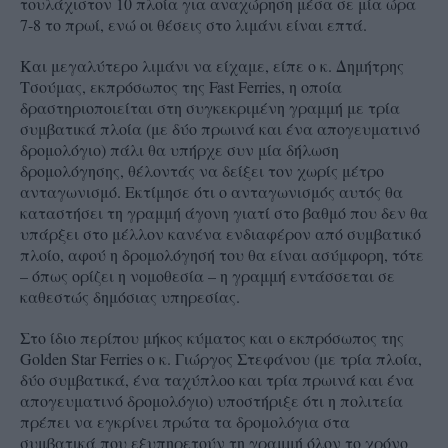
τουλάχιστον 10 πλοία για αναχώρηση μέσα σε μία ώρα
7-8 το πρωί, ενώ οι θέσεις στο λιμάνι είναι επτά.
Και μεγαλύτερο λιμάνι να είχαμε, είπε ο κ. Δημήτρης
Τσούμας, εκπρόσωπος της Fast Ferries, η οποία
δραστηριοποιείται στη συγκεκριμένη γραμμή με τρία
συμβατικά πλοία (με δύο πρωινά και ένα απογευματινό
δρομολόγιο) πάλι θα υπήρχε συν μία δήλωση
δρομολόγησης, θέλοντάς να δείξει τον χωρίς μέτρο
ανταγωνισμό. Εκτίμησε ότι ο ανταγωνισμός αυτός θα
καταστήσει τη γραμμή άγονη γιατί στο βαθμό που δεν θα
υπάρξει στο μέλλον κανένα ενδιαφέρον από συμβατικό
πλοίο, αφού η δρομολόγησή του θα είναι ασύμφορη, τότε
– όπως ορίζει η νομοθεσία – η γραμμή εντάσσεται σε
καθεστώς δημόσιας υπηρεσίας.
Στο ίδιο περίπου μήκος κύματος και ο εκπρόσωπος της
Golden Star Ferries ο κ. Γιώργος Στεφάνου (με τρία πλοία,
δύο συμβατικά, ένα ταχύπλοο και τρία πρωινά και ένα
απογευματινό δρομολόγιο) υποστήριξε ότι η πολιτεία
πρέπει να εγκρίνει πρώτα τα δρομολόγια στα
συμβατικά που εξυπηρετούν τη γραμμή όλον το χρόνο