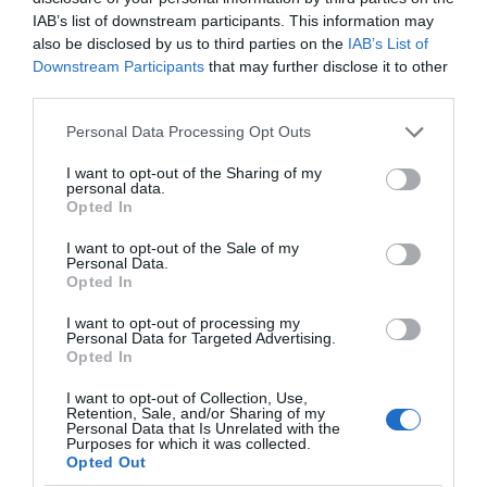
IAB’s list of downstream participants. This information may
also be disclosed by us to third parties on the
IAB’s List of
Downstream Participants
that may further disclose it to other
third parties.
Please note that this website/app uses one or more Google
Personal Data Processing Opt Outs
services and may gather and store information including but
not limited to your visit or usage behaviour. You may click to
I want to opt-out of the Sharing of my
personal data.
grant or deny consent to Google and its third-party tags to
Opted In
use your data for below specified purposes in below Google
consent section.
I want to opt-out of the Sale of my
Personal Data.
Opted In
I want to opt-out of processing my
Personal Data for Targeted Advertising.
Προτεινόμενα άρθρα
Opted In
I want to opt-out of Collection, Use,
Retention, Sale, and/or Sharing of my
Personal Data that Is Unrelated with the
Φωτογραφίες-κειμήλια από καλοκαίρια στην Άνδρο –
Purposes for which it was collected.
Opted Out
Από τον 19ο αιώνα μέχρι και την δεκαετία του 1970