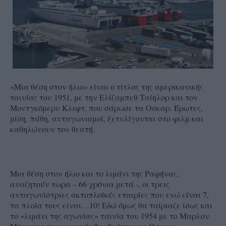
«Μια θέση στον ήλιο» είναι ο τίτλος της αμερικανικής
ταινίας του 1951, με την Ελίζαμπεθ Ταίηλορ και τον
Μοντγκόμερυ Κλιφτ, που σάρωσε τα Οσκαρ. Έρωτες,
μίση, πάθη, ανταγωνισμοί, ξετυλίγονται στο φιλμ και
καθηλώνουν τον θεατή.
Μια θέση στον ήλιο και το λιμάνι της Ραφήνας,
αναζητούν τωρα – 66 χρόνια μετά -, οι τρεις
ανταγωνίστριες ακτοπλοϊκές εταιρίες που ενώ είναι 7,
τα πλοία τους είναι…10! Eδώ όμως θα ταίριαζε ίσως και
το «λιμάνι της αγωνίας» ταινία του 1954 με το Μαρλον