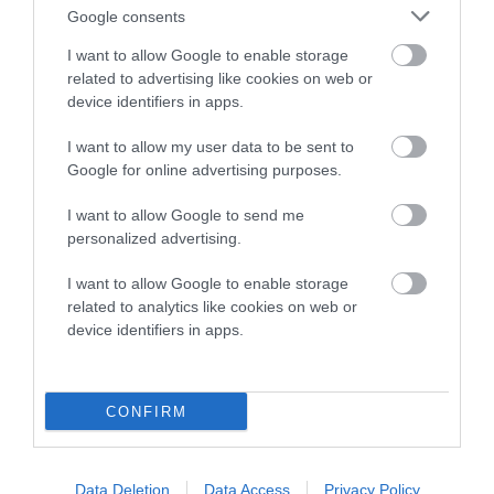
ΠΡΟΣΟΧΗ: Πολύ υψηλός
Google consents
κίνδυνος πυρκαγιάς στις
I want to allow Google to enable storage
Κυκλάδες
related to advertising like cookies on web or
08/08/2026
device identifiers in apps.
I want to allow my user data to be sent to
Φωτογραφίες-κειμήλια από
Google for online advertising purposes.
καλοκαίρια στην Άνδρο –
Από τον 19ο αιώνα μέχρι
I want to allow Google to send me
και την δεκαετία του 1970
personalized advertising.
08/08/2026
I want to allow Google to enable storage
ΟΡΜΟΣ ΚΟΡΘΙΟΥ: Όταν η
related to analytics like cookies on web or
φωτογραφία γίνεται μνήμη
device identifiers in apps.
08/08/2026
CONFIRM
ΧΩΡΟΤΑΞΙΚΟ ΓΙΑ ΤΟΝ
ΤΟΥΡΙΣΜΟ: Η φέρουσα
ικανότητα στο επίκεντρο
Data Deletion
Data Access
Privacy Policy