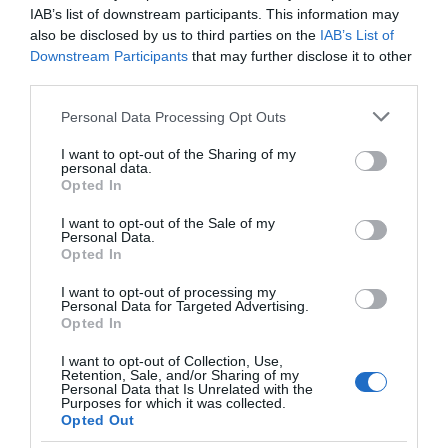
Η Άνδρος συνεχίζει να μπαρκάρει…
IAB’s list of downstream participants. This information may
also be disclosed by us to third parties on the
IAB’s List of
ΠΡΟΣΟΧΗ: Πολύ υψηλός κίνδυνος πυρκαγιάς στις
Downstream Participants
that may further disclose it to other
third parties.
Κυκλάδες
Please note that this website/app uses one or more Google
ΟΡΜΟΣ ΚΟΡΘΙΟΥ: Όταν η φωτογραφία γίνεται μνήμη
Personal Data Processing Opt Outs
services and may gather and store information including but
ΧΩΡΟΤΑΞΙΚΟ ΓΙΑ ΤΟΝ ΤΟΥΡΙΣΜΟ: Η φέρουσα
not limited to your visit or usage behaviour. You may click to
I want to opt-out of the Sharing of my
personal data.
grant or deny consent to Google and its third-party tags to
ικανότητα στο επίκεντρο
Opted In
use your data for below specified purposes in below Google
consent section.
I want to opt-out of the Sale of my
Personal Data.
Πρόσφατα Άρθρα
Opted In
I want to opt-out of processing my
Personal Data for Targeted Advertising.
Opted In
ΔΥΟ ΚΑΛΟΚΑΙΡΙΝΑ
ΔΡΩΜΕΝΑ: Όταν η νέα
I want to opt-out of Collection, Use,
γενιά συναντά τη
Retention, Sale, and/or Sharing of my
Personal Data that Is Unrelated with the
ναυτοσύνη του νησιού
Purposes for which it was collected.
Opted Out
09/08/2026