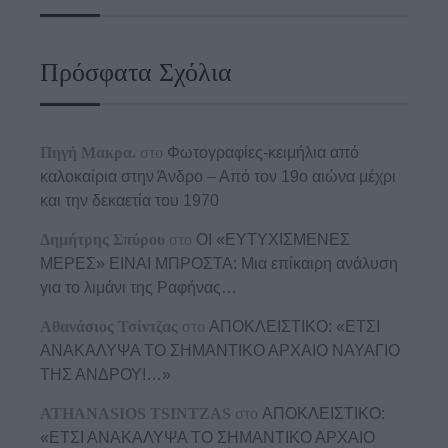
Πρόσφατα Σχόλια
Πηγή Μακρα.
στο
Φωτογραφίες-κειμήλια από
καλοκαίρια στην Άνδρο – Από τον 19ο αιώνα μέχρι
και την δεκαετία του 1970
Δημήτρης Σπύρου
στο
ΟΙ «ΕΥΤΥΧΙΣΜΕΝΕΣ
ΜΕΡΕΣ» ΕΙΝΑΙ ΜΠΡΟΣΤΑ: Μια επίκαιρη ανάλυση
για το λιμάνι της Ραφήνας…
Αθανάσιος Τσίντζας
στο
ΑΠΟΚΛΕΙΣΤΙΚΟ: «ΕΤΣΙ
ΑΝΑΚΑΛΥΨΑ ΤΟ ΣΗΜΑΝΤΙΚΟ ΑΡΧΑΙΟ ΝΑΥΑΓΙΟ
ΤΗΣ ΑΝΔΡΟΥ!…»
ATHANASIOS TSINTZAS
στο
ΑΠΟΚΛΕΙΣΤΙΚΟ:
«ΕΤΣΙ ΑΝΑΚΑΛΥΨΑ ΤΟ ΣΗΜΑΝΤΙΚΟ ΑΡΧΑΙΟ