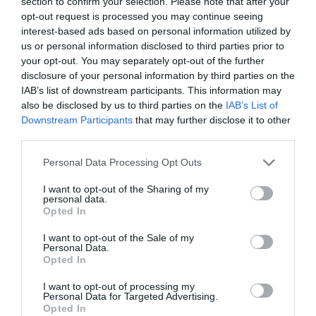
section to confirm your selection. Please note that after your
ΧΕΙΜΩΝΑ ΚΑΙ ΟΧΙ ΜΟΝΟΝ !
opt-out request is processed you may continue seeing
interest-based ads based on personal information utilized by
ΟΙ ΔΗΘΕΝ ΠΕΡΙΒΑΝΤΟΛΟΓΙΚΕΣ
us or personal information disclosed to third parties prior to
ΠΡΟΦΥΛΑΞΕΙΣ, ΔΕΝ ΕΙΝΑΙ ΤΙΠΟΤΑ
your opt-out. You may separately opt-out of the further
ΜΠΡΟΣΤΑ …ΣΤΟ ΝΑ ΜΗΝ ΕΧΟΥΜΕ
disclosure of your personal information by third parties on the
IAB’s list of downstream participants. This information may
ΡΕΥΜΑ ΣΤΟ ΣΠΙΤΙ ΚΑΙ ΣΤΙΣ
also be disclosed by us to third parties on the
IAB’s List of
ΕΠΙΧΕΙΡΗΣΕΙΣ ΜΑΣ ΓΙΑ 3-4-5 ΜΕΡΕΣ,
Downstream Participants
that may further disclose it to other
ΟΠΩΣ ΣΥΜΒΑΙΝΕΙ ΤΟΝ ΧΕΙΜΩΝΑ, ΚΑΙ
third parties.
ΤΟΤΕ ΝΑ ΔΟΥΜΕ ΚΥΡΙΕ ΜΠΑΣΑΝΤΗ ΤΙ
Please note that this website/app uses one or more Google
Personal Data Processing Opt Outs
ΘΑ ΓΡΑΦΕΤΕ !
services and may gather and store information including but
ΑΛΛΑ ΕΣΑΣ ΠΡΟΣΩΠΙΚΑ ΚΑΙ
not limited to your visit or usage behaviour. You may click to
I want to opt-out of the Sharing of my
personal data.
grant or deny consent to Google and its third-party tags to
ΜΕΡΙΚΟΥΣ ΑΛΛΟΥΣ ΔΕΝ ΣΑΣ ΝΟΙΑΖΕΙ,
Opted In
use your data for below specified purposes in below Google
ΜΙΑ ΚΑΙ ΖΕΙΤΕ ΣΤΗΝ ΑΘΗΝΑ ΚΑΙ ΟΙ
consent section.
I want to opt-out of the Sale of my
ΕΠΙΣΚΕΨΕΙΣ ΣΑΣ….ΕΙΝΑΙ…
Personal Data.
Opted In
ΤΟΥΡΙΣΤΙΚΟΥ ΕΝΔΙΑΦΕΡΟΝΤΟΣ .
ΓΙΑ ΡΩΤΗΣΤΕ ΕΜΑΣ, ΠΟΥ ΧΑΛΑΝΕ ΤΑ
I want to opt-out of processing my
Personal Data for Targeted Advertising.
ΠΡΟΙΟΝΤΑ ΜΑΣ ΑΠΟ ΤΙΣ ΔΙΑΚΟΠΕΣ Και
Opted In