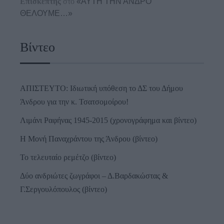
Επισκέπτης
στο
«ΑΥΤΗ ΤΗΝ ΑΝΔΡΟ
ΘΕΛΟΥΜΕ…»
Βίντεο
ΑΠΙΣΤΕΥΤΟ: Ιδιωτική υπόθεση το ΔΣ του Δήμου
Άνδρου για την κ. Τσατσομοίρου!
Λιμάνι Ραφήνας 1945-2015 (χρονογράφημα και βίντεο)
Η Μονή Παναχράντου της Άνδρου (βίντεο)
Το τελευταίο ρεμέτζο (βίντεο)
Δύο ανδριώτες ζωγράφοι – Δ.Βαρδακώστας &
Γ.Σεργουλόπουλος (βίντεο)