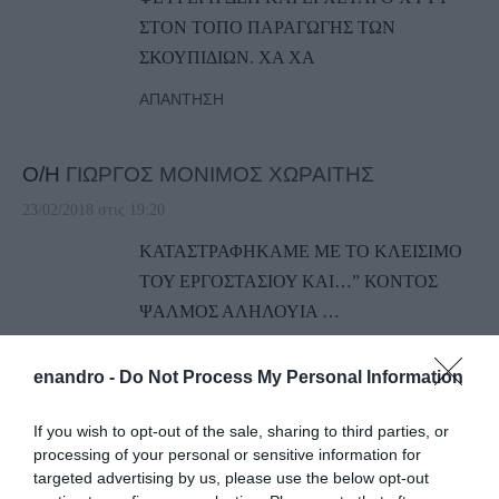
ΣΤΟΝ ΤΟΠΟ ΠΑΡΑΓΩΓΗΣ ΤΩΝ
ΣΚΟΥΠΙΔΙΩΝ. ΧΑ ΧΑ
ΑΠΆΝΤΗΣΗ
Ο/Η
ΓΙΩΡΓΟΣ ΜΟΝΙΜΟΣ ΧΩΡΑΙΤΗΣ
23/02/2018 στις 19:20
ΚΑΤΑΣΤΡΑΦΗΚΑΜΕ ΜΕ ΤΟ ΚΛΕΙΣΙΜΟ
ΤΟΥ ΕΡΓΟΣΤΑΣΙΟΥ ΚΑΙ…” ΚΟΝΤΟΣ
ΨΑΛΜΟΣ ΑΛΗΛΟΥΙΑ …
ΤΙ ΕΝΟΟΥΜΕ ? ? ΘΑ ΜΠΟΡΟΥΣΕ ΜΕ
ΜΗΧΑΝΟΛΟΓΙΚΗ ΑΝΑΒΑΘΜΙΣΗ, ΝΑ
enandro -
Do Not Process My Personal Information
ΕΜΕΝΕ ΣΕ ΕΤΟΙΜΟΤΗΤΑ ΓΙΑ ΚΑΘΕ
If you wish to opt-out of the sale, sharing to third parties, or
ΔΙΑΚΟΠΗ, ΠΟΥ ΘΑ ΠΡΟΚΥΠΤΕΙ ΣΤΟ
processing of your personal or sensitive information for
ΔΙΚΤΥΟ ΑΠΟ ΤΗΝ ΚΑΡΥΣΤΟ ΑΛΛΑ ΚΑΙ
targeted advertising by us, please use the below opt-out
ΠΑΝΩ ΣΤΟ ΝΗΣΙ ΜΑΣ, ΣΕ ΚΑΘΕ