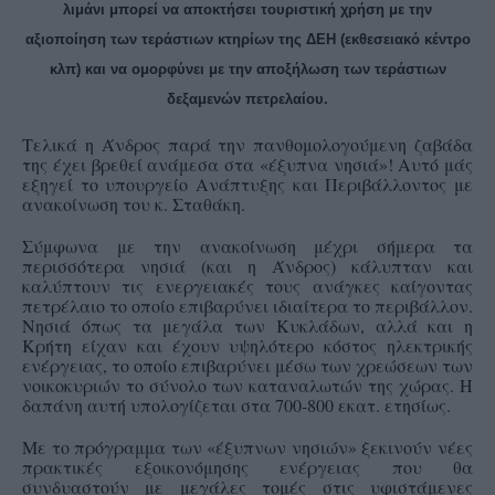
λιμάνι μπορεί να αποκτήσει τουριστική χρήση με την
αξιοποίηση των τεράστιων κτηρίων της ΔΕΗ (εκθεσειακό κέντρο
κλπ) και να ομορφύνει με την αποξήλωση των τεράστιων
δεξαμενών πετρελαίου.
Τελικά η Άνδρος παρά την πανθομολογούμενη ζαβάδα
της έχει βρεθεί ανάμεσα στα «έξυπνα νησιά»! Αυτό μάς
εξηγεί το υπουργείο Ανάπτυξης και Περιβάλλοντος με
ανακοίνωση του κ. Σταθάκη.
Σύμφωνα με την ανακοίνωση μέχρι σήμερα τα
περισσότερα νησιά (και η Άνδρος) κάλυπταν και
καλύπτουν τις ενεργειακές τους ανάγκες καίγοντας
πετρέλαιο το οποίο επιβαρύνει ιδιαίτερα το περιβάλλον.
Νησιά όπως τα μεγάλα των Κυκλάδων, αλλά και η
Κρήτη είχαν και έχουν υψηλότερο κόστος ηλεκτρικής
ενέργειας, το οποίο επιβαρύνει μέσω των χρεώσεων των
νοικοκυριών το σύνολο των καταναλωτών της χώρας. Η
δαπάνη αυτή υπολογίζεται στα 700-800 εκατ. ετησίως.
Με το πρόγραμμα των «έξυπνων νησιών» ξεκινούν νέες
πρακτικές εξοικονόμησης ενέργειας που θα
συνδυαστούν με μεγάλες τομές στις υφιστάμενες