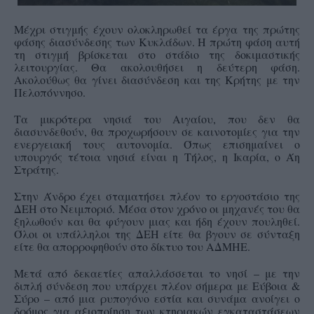
Μέχρι στιγμής έχουν ολοκληρωθεί τα έργα της πρώτης
φάσης διασύνδεσης των Κυκλάδων. Η πρώτη φάση αυτή
τη στιγμή βρίσκεται στο στάδιο της δοκιμαστικής
λειτουργίας. Θα ακολουθήσει η δεύτερη φάση.
Ακολούθως θα γίνει διασύνδεση και της Κρήτης με την
Πελοπόννησο.
Τα μικρότερα νησιά του Αιγαίου, που δεν θα
διασυνδεθούν, θα προχωρήσουν σε καινοτομίες για την
ενεργειακή τους αυτονομία. Όπως επισημαίνει ο
υπουργός τέτοια νησιά είναι η Τήλος, η Ικαρία, ο Άη
Στράτης.
Στην Άνδρο έχει σταματήσει πλέον το εργοστάσιο της
ΔΕΗ στο Νειμποριό. Μέσα στον χρόνο οι μηχανές του θα
ξηλωθούν και θα φύγουν μιας και ήδη έχουν πουληθεί.
Όλοι οι υπάλληλοι της ΔΕΗ είτε θα βγουν σε σύνταξη
είτε θα απορροφηθούν στο δίκτυο του ΑΔΜΗΕ.
Μετά από δεκαετίες απαλλάσσεται το νησί – με την
διπλή σύνδεση που υπάρχει πλέον σήμερα με Εύβοια &
Σύρο – από μια ρυπογόνο εστία και συνάμα ανοίγει ο
δρόμος για αξιοποίηση των κτηριακών εγκαταστάσεων