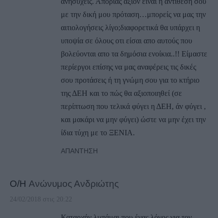
ανησυχείς. Απορίας άξιον είναι η αντιθεσή σου
με την δική μου πρόταση…μπορείς να μας την
αιτιολογήσεις λίγο;διαφορετικά θα υπάρχει η
υποψία σε όλους οτι είσαι απο αυτούς που
βολεύονται απο τα δημόσια ενοίκια..!! Είμαστε
περίεργοι επίσης να μας αναφέρεις τις δικές
σου προτάσεις ή τη γνώμη σου για το κτήριο
της ΔΕΗ και το πώς θα αξιοποιηθεί (σε
περίπτωση που τελικά φύγει η ΔΕΗ, άν φύγει ,
και μακάρι να μην φύγει) ώστε να μην έχει την
ίδια τύχη με το ΞΕΝΙΑ.
ΑΠΆΝΤΗΣΗ
Ο/Η
Ανώνυμος Ανδριώτης
24/02/2018 στις 20:22
Καταρχήν λυπάμαι που ένας λόγος για τον