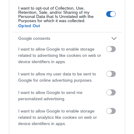
ΝΑ ΜΗΝ ΜΙΛΗΣΟΥΜΕ ΕΔΩ…. ΓΙΑ
I want to opt-out of Collection, Use,
ΜΕΡΕΣ, ΠΟΥ ΠΕΤΑΜΕ ΟΤΙ ΚΑΙ ΕΑΝ
Retention, Sale, and/or Sharing of my
Personal Data that Is Unrelated with the
ΕΧΟΥΜΕ ΑΠΟΘΗΚΕΥΜΕΝΟ ! !
Purposes for which it was collected.
Opted Out
ΑΠΆΝΤΗΣΗ
Google consents
Ο/Η
παλαμιδης ιακωβος συνταξιουχος
I want to allow Google to enable storage
related to advertising like cookies on web or
εκπαιδευτικος
device identifiers in apps.
23/02/2018 στις 19:17
I want to allow my user data to be sent to
ποσο μακρυα αληθεια εισαστε απο την
Google for online advertising purposes.
καθημερινοτητα μας αγαπητε μας κυρις
I want to allow Google to send me
διαχειριστα του ΕΝ ΑΝΔΡΩ…πόσο φαινεται
personalized advertising.
μεσα απο ενα κειμενο σας λιγο παραπανω.
κανενας απο οσους ζουμε στο νησι 365 μερες
I want to allow Google to enable storage
related to analytics like cookies on web or
και να ρωτησετε, δεν σας πει οτι, καλώς να
device identifiers in apps.
κλεισει το τοιπκο μας εργοστασιο ΔΕΗ,που ότι