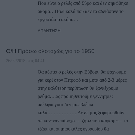
Που είναι ο ρελές από Σύρο και δεν σηκώθηκε
ακόμα…Πάλι καλά που δεν το αδειάσανε το
εργοστάσιο ακόμα…
ΑΠΆΝΤΗΣΗ
Ο/Η
Πρόσω ολοταχώς για το 1950
26/02/2018 στις 04:41
Θα πέφτει ο ρελές στην Εύβοια, θα ψάχνουμε
για κερί στον Πιτροφό και μετά από 2-3 μέρες
στην καλύτερη περίπτωση θα ξαναέχουμε
ρεύμα….ας προμηθευτούμε γεννήτριες
αδέλφια γιατί δεν μας βλέπω
καλά……………….Αν δε μας ξεφορτωθούν
σε κανεναν πάροχο … ζήτω που καήκαμε… το
τζάκι και οι μπουκάλες υγραερίου θα