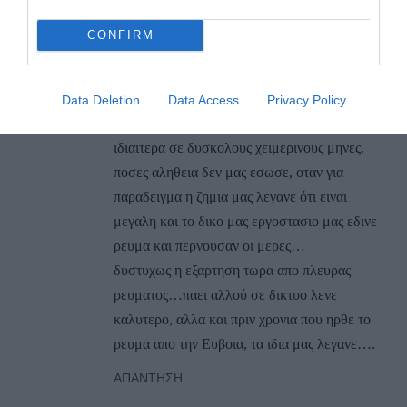
και στην τελικη να εκπέμπει ( και αυτό
μπορουσε να διρορθωθεί με λίγα χρήματα),
CONFIRM
μας σωζει στις δυσκολες ζημιες, που κρατανε
όχι απλα ώρες, αλλα και μερες χωρις ρεύμα,
με συνεπει να καταστρεφονται προιοντα, να
Data Deletion
Data Access
Privacy Policy
υπαρχουν τοσες και τοσες αναγκες και
ιδιαιτερα σε δυσκολους χειμερινους μηνες.
ποσες αληθεια δεν μας εσωσε, οταν για
παραδειγμα η ζημια μας λεγανε ότι ειναι
μεγαλη και το δικο μας εργοστασιο μας εδινε
ρευμα και περνουσαν οι μερες…
δυστυχως η εξαρτηση τωρα απο πλευρας
ρευματος…παει αλλού σε δικτυο λενε
καλυτερο, αλλα και πριν χρονια που ηρθε το
ρευμα απο την Ευβοια, τα ιδια μας λεγανε….
ΑΠΆΝΤΗΣΗ