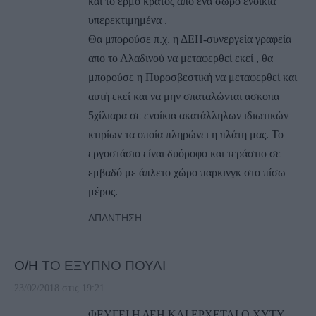
και το έρμο κράτος απο ένα σωρό ενοίκια
υπερεκτιμημένα .
Θα μπορούσε π.χ. η ΔΕΗ-συνεργεία γραφεία
απο το Αλαδινού να μεταφερθεί εκεί , θα
μπορούσε η Πυροσβεστική να μεταφερθεί και
αυτή εκεί και να μην σπαταλώνται ασκοπα
5χίλιαρα σε ενοίκια ακατάλληλων ιδιωτικών
κτιρίων τα οποία πληρώνει η πλάτη μας. Το
εργοστάσιο είναι δυόροφο και τεράστιο σε
εμβαδό με άπλετο χώρο παρκινγκ στο πίσω
μέρος.
ΑΠΆΝΤΗΣΗ
Ο/Η
ΤΟ ΕΞΥΠΝΟ ΠΟΥΛΙ
23/02/2018 στις 19:21
ΦΕΥΓΕΙ Η ΔΕΗ ΚΑΙ ΕΡΧΕΤΑΙ Ο ΧΥΤΥ