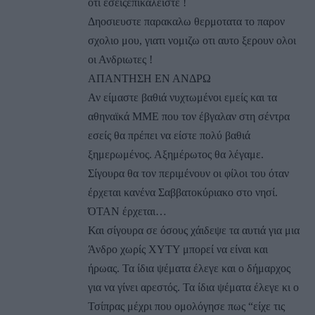
οτι εσειςεπικαλειστε !
Δηοσιευστε παρακαλω θερμοτατα το παρον
σχολιο μου, γιατι νομιζω οτι αυτο ξερουν ολοι
οι Ανδριωτες !
ΑΠΑΝΤΗΣΗ ΕΝ ΑΝΔΡΩ
Αν είμαστε βαθιά νυχτωμένοι εμείς και τα
αθηναϊκά ΜΜΕ που τον έβγαλαν στη σέντρα
εσείς θα πρέπει να είστε πολύ βαθιά
ξημερωμένος. Αξημέρωτος θα λέγαμε.
Σίγουρα θα τον περιμένουν οι φίλοι του όταν
έρχεται κανένα Σαββατοκύριακο στο νησί.
ΌΤΑΝ έρχεται…
Και σίγουρα σε όσους χάιδεψε τα αυτιά για μια
Άνδρο χωρίς ΧΥΤΥ μπορεί να είναι και
ήρωας. Τα ίδια ψέματα έλεγε και ο δήμαρχος
για να γίνει αρεστός. Τα ίδια ψέματα έλεγε κι ο
Τσίπρας μέχρι που ομολόγησε πως “είχε τις