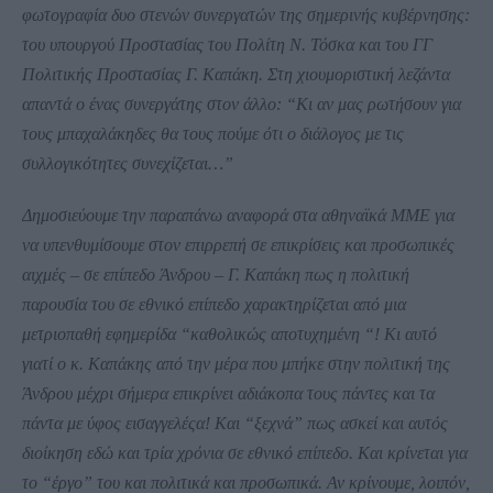
φωτογραφία δυο στενών συνεργατών της σημερινής κυβέρνησης:
του υπουργού Προστασίας του Πολίτη Ν. Τόσκα και του ΓΓ
Πολιτικής Προστασίας Γ. Καπάκη. Στη χιουμοριστική λεζάντα
απαντά ο ένας συνεργάτης στον άλλο: “Κι αν μας ρωτήσουν για
τους μπαχαλάκηδες θα τους πούμε ότι ο διάλογος με τις
συλλογικότητες συνεχίζεται…”
Δημοσιεύουμε την παραπάνω αναφορά στα αθηναϊκά ΜΜΕ για
να υπενθυμίσουμε στον επιρρεπή σε επικρίσεις και προσωπικές
αιχμές – σε επίπεδο Άνδρου – Γ. Καπάκη πως η πολιτική
παρουσία του σε εθνικό επίπεδο χαρακτηρίζεται από μια
μετριοπαθή εφημερίδα “καθολικώς αποτυχημένη “! Κι αυτό
γιατί ο κ.
Καπάκης από την μέρα που μπήκε στην πολιτική της
Άνδρου μέχρι σήμερα επικρίνει αδιάκοπα τους πάντες και τα
πάντα με ύφος εισαγγελέςα! Και “ξεχνά” πως ασκεί και αυτός
διοίκηση εδώ και τρία χρόνια σε εθνικό επίπεδο. Και κρίνεται για
το “έργο” του και πολιτικά και προσωπικά. Αν κρίνουμε, λοιπόν,