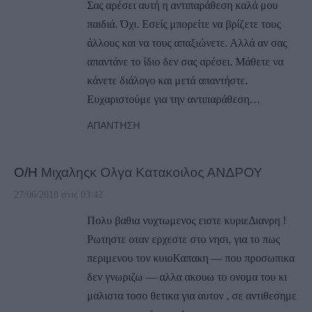
Σας αρέσει αυτή η αντιπαράθεση καλά μου
παιδιά. Όχι. Εσείς μπορείτε να βρίζετε τους
άλλους και να τους απαξιώνετε. Αλλά αν σας
απαντάνε το ίδιο δεν σας αρέσει. Μάθετε να
κάνετε διάλογο και μετά απαντήστε.
Ευχαριστούμε για την αντιπαράθεση…
ΑΠΆΝΤΗΣΗ
Ο/Η
Μιχαληςκ Ολγα Κατακοιλος ΑΝΔΡΟΥ
27/06/2018 στις 03:42
Πολυ βαθια νυχτωμενος ειστε κυριεΔιανρη !
Ρωτηστε οταν ερχεστε στο νησι, για το πως
περιμενου τον κυιοΚαπακη — που προσωπικα
δεν γνωριζω — αλλα ακουω το ονομα του κι
μαλιστα τοσο θετικα για αυτον , σε αντιθεσημε