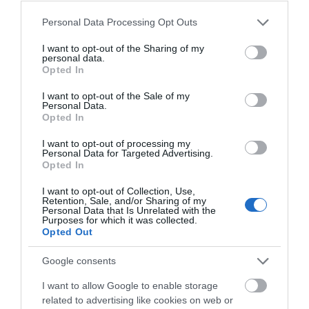
γράφουμε άλλωστε: “Δημοσιεύουμε την
Please note that this website/app uses one or more Google
Personal Data Processing Opt Outs
παραπάνω αναφορά στα αθηναϊκά ΜΜΕ…”.
services and may gather and store information including but
Τώρα το που βρήκατε εσείς αναδημοσίευση
not limited to your visit or usage behaviour. You may click to
I want to opt-out of the Sharing of my
personal data.
grant or deny consent to Google and its third-party tags to
άρθρου δεν ξέρουμε…
Opted In
use your data for below specified purposes in below Google
ΑΠΆΝΤΗΣΗ
consent section.
I want to opt-out of the Sale of my
Personal Data.
Opted In
ΑΦΉΣΤΕ ΈΝΑ ΣΧΌΛΙΟ
I want to opt-out of processing my
Personal Data for Targeted Advertising.
Opted In
Η ηλ. διεύθυνση σας δεν δημοσιεύεται.
Τα υποχρεωτικά πεδία
I want to opt-out of Collection, Use,
Retention, Sale, and/or Sharing of my
σημειώνονται με
*
Personal Data that Is Unrelated with the
Purposes for which it was collected.
Opted Out
Google consents
I want to allow Google to enable storage
related to advertising like cookies on web or