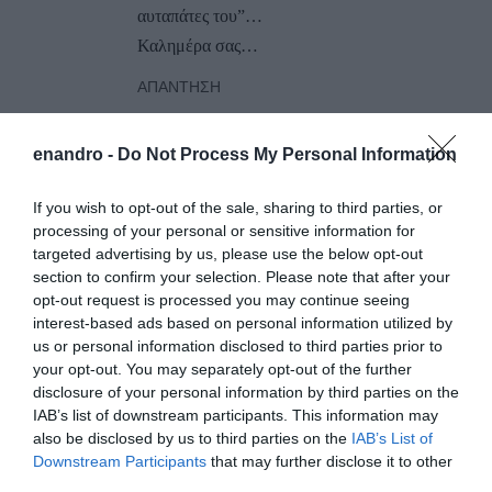
αυταπάτες του”…
Καλημέρα σας…
ΑΠΆΝΤΗΣΗ
enandro -
Do Not Process My Personal Information
Ο/Η
Μπαχαλακης Ορμου Κορθιου
26/06/2018 στις 13:39
If you wish to opt-out of the sale, sharing to third parties, or
processing of your personal or sensitive information for
H αναδημοσιευση αρθρου του Πασχου
targeted advertising by us, please use the below opt-out
Μανδραβελη δεν ειναι μαγκια ειναι
section to confirm your selection. Please note that after your
αυτοταπεινωση !
opt-out request is processed you may continue seeing
interest-based ads based on personal information utilized by
ΣΧΟΛΙΟ ΕΝ ΑΝΔΡΩ
us or personal information disclosed to third parties prior to
Το αστείο είναι πως δεν διαβάσατε ούτε το
your opt-out. You may separately opt-out of the further
άρθρο του Μανδραβέλη ούτε του Εν Άνδρω.
disclosure of your personal information by third parties on the
Δεν υπάρχει αναδημοσίευση. Υπάρχει μόνο
IAB’s list of downstream participants. This information may
also be disclosed by us to third parties on the
IAB’s List of
μεταφορά μιας αξιολογικής κρίσης (από μια
Downstream Participants
that may further disclose it to other
εφημερίδα) και σχολιασμός δικός μας. Το
third parties.