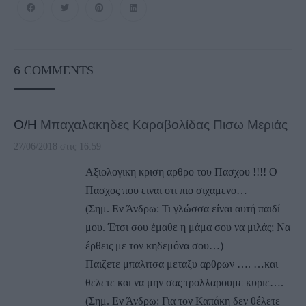
6
COMMENTS
Ο/Η
Μπαχαλακηδες Καραβολίδας Πισω Μεριάς
27/06/2018 στις 16:59
Αξιολογικη κριση αρθρο του Πασχου !!!! Ο
Πασχος που ειναι οτι πιο σιχαμενο…
(Σημ. Εν Άνδρω: Τι γλώσσα είναι αυτή παιδί
μου. Έτσι σου έμαθε η μάμα σου να μιλάς; Να
έρθεις με τον κηδεμόνα σου…)
Παιζετε μπαλιτσα μεταξυ αρθρων …. …και
θελετε και να μην σας τρολλαρουμε κυριε….
(Σημ. Εν Άνδρω: Για τον Καπάκη δεν θέλετε