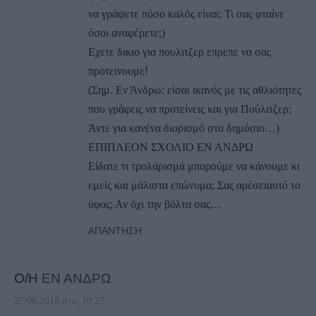
να γράψετε πόσο καλός είναι; Τι σας φταίνε
όσοι αναφέρετε;)
Εχετε δικιο για πουλιτζερ επρεπε να σας
προτεινουμε!
(Σημ. Εν Άνδρω: είσαι ικανός με τις αθλιότητες
που γράφεις να προτείνεις και για Πούλιτζερ;
Άντε για κανένα διορισμό στο δημόσιο…)
ΕΠΙΠΛΕΟΝ ΣΧΟΛΙΟ ΕΝ ΑΝΔΡΩ
Είδατε τι τρολάρισμά μπορούμε να κάνουμε κι
εμείς και μάλιστα επώνυμα; Σας αρέσειαυτό το
ύφος; Αν όχι την βόλτα σας…
ΑΠΆΝΤΗΣΗ
Ο/Η
ΕΝ ΑΝΔΡΩ
27/06/2018 στις 10:27