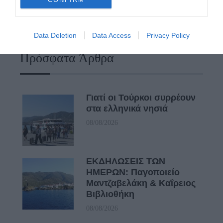
ευκαιρίες για να φανεί.
ΡΑΦΗΝΑ – ΘΕΟΥΤΑ σημειώσατε…
Data Deletion
Data Access
Privacy Policy
Πρόσφατα Άρθρα
Γιατί οι Τούρκοι συρρέουν
στα ελληνικά νησιά
08/08/2026
ΕΚΔΗΛΩΣΕΙΣ ΤΩΝ
ΗΜΕΡΩΝ: Παγοποιείο
Μαντζαβελάκη & Καΐρειος
Βιβλιοθήκη
08/08/2026