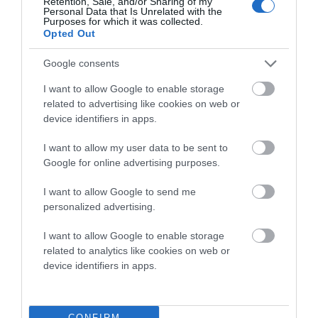
Retention, Sale, and/or Sharing of my
Personal Data that Is Unrelated with the
Purposes for which it was collected.
Opted Out
Google consents
I want to allow Google to enable storage
related to advertising like cookies on web or
device identifiers in apps.
Προτεινόμενα άρθρα
I want to allow my user data to be sent to
Google for online advertising purposes.
Γιατί οι Τούρκοι συρρέουν στα ελληνικά νησιά
I want to allow Google to send me
personalized advertising.
ΕΚΔΗΛΩΣΕΙΣ ΤΩΝ ΗΜΕΡΩΝ: Παγοποιείο
Μαντζαβελάκη & Καΐρειος Βιβλιοθήκη
I want to allow Google to enable storage
related to analytics like cookies on web or
ΦΕΣΤΙΒΑΛ ΑΝΔΡΟΥ: Ένα βαθυστόχαστο έργο του
device identifiers in apps.
Μπέκετ
Η νεολαία της Άνδρου είναι εδώ. Χρειάζεται όμως
CONFIRM