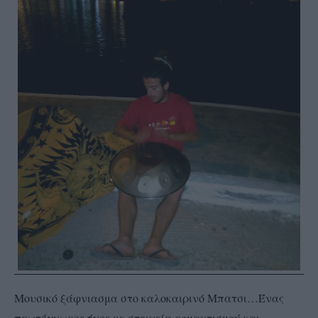
Μουσικό ξάφνιασμα στο καλοκαιρινό Μπατσι…Ένας
πρωτόγνωρος ήχος με στοιχεία ρομαντισμού και