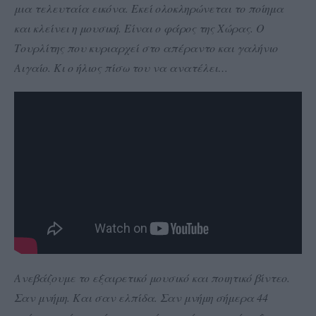
μια τελευταία εικόνα. Εκεί ολοκληρώνεται το ποίημα
και κλείνει η μουσική. Είναι ο φάρος της Χώρας. Ο
Τουρλίτης που κυριαρχεί στο απέραντο και γαλήνιο
Αιγαίο. Κι ο ήλιος πίσω του να ανατέλει…
Ανεβάζουμε το εξαιρετικό μουσικό και ποιητικό βίντεο.
Σαν μνήμη. Και σαν ελπίδα. Σαν μνήμη σήμερα 44