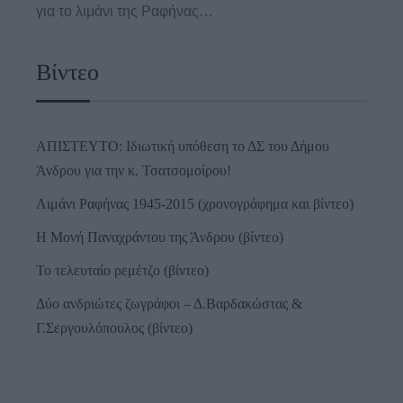
για το λιμάνι της Ραφήνας…
Βίντεο
ΑΠΙΣΤΕΥΤΟ: Ιδιωτική υπόθεση το ΔΣ του Δήμου
Άνδρου για την κ. Τσατσομοίρου!
Λιμάνι Ραφήνας 1945-2015 (χρονογράφημα και βίντεο)
Η Μονή Παναχράντου της Άνδρου (βίντεο)
Το τελευταίο ρεμέτζο (βίντεο)
Δύο ανδριώτες ζωγράφοι – Δ.Βαρδακώστας &
Γ.Σεργουλόπουλος (βίντεο)