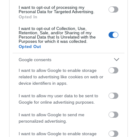
I want to opt-out of processing my
Personal Data for Targeted Advertising.
Opted In
I want to opt-out of Collection, Use,
Retention, Sale, and/or Sharing of my
Personal Data that Is Unrelated with the
Purposes for which it was collected.
Opted Out
Google consents
Προτεινόμενα άρθρα
I want to allow Google to enable storage
related to advertising like cookies on web or
device identifiers in apps.
Φωτογραφίες-κειμήλια από καλοκαίρια στην Άνδρο –
I want to allow my user data to be sent to
Google for online advertising purposes.
Από τον 19ο αιώνα μέχρι και την δεκαετία του 1970
Η Άνδρος συνεχίζει να μπαρκάρει…
I want to allow Google to send me
personalized advertising.
ΠΡΟΣΟΧΗ: Πολύ υψηλός κίνδυνος πυρκαγιάς στις
I want to allow Google to enable storage
Κυκλάδες