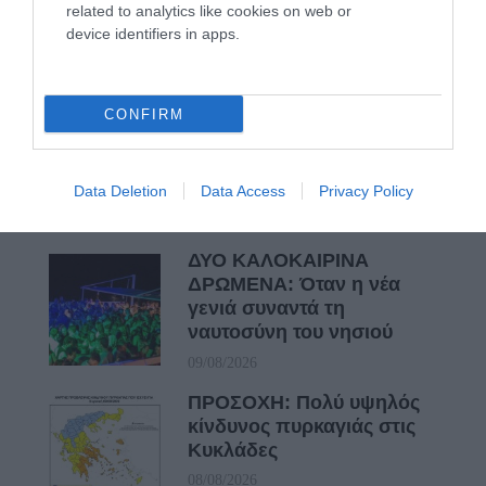
related to analytics like cookies on web or
ΟΡΜΟΣ ΚΟΡΘΙΟΥ: Όταν η φωτογραφία γίνεται μνήμη
device identifiers in apps.
ΧΩΡΟΤΑΞΙΚΟ ΓΙΑ ΤΟΝ ΤΟΥΡΙΣΜΟ: Η φέρουσα
ικανότητα στο επίκεντρο
CONFIRM
Πρόσφατα Άρθρα
Data Deletion
Data Access
Privacy Policy
ΔΥΟ ΚΑΛΟΚΑΙΡΙΝΑ
ΔΡΩΜΕΝΑ: Όταν η νέα
γενιά συναντά τη
ναυτοσύνη του νησιού
09/08/2026
ΠΡΟΣΟΧΗ: Πολύ υψηλός
κίνδυνος πυρκαγιάς στις
Κυκλάδες
08/08/2026