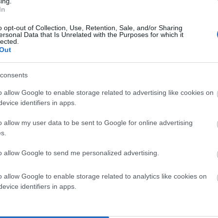
ing.
In
o opt-out of Collection, Use, Retention, Sale, and/or Sharing
ersonal Data that Is Unrelated with the Purposes for which it
lected.
Out
consents
o allow Google to enable storage related to advertising like cookies on
evice identifiers in apps.
o allow my user data to be sent to Google for online advertising
s.
to allow Google to send me personalized advertising.
ν φθινόπωρο…
o allow Google to enable storage related to analytics like cookies on
evice identifiers in apps.
ροσίζονταν από την συνεχιζόμενη κουφόβραση σε μια