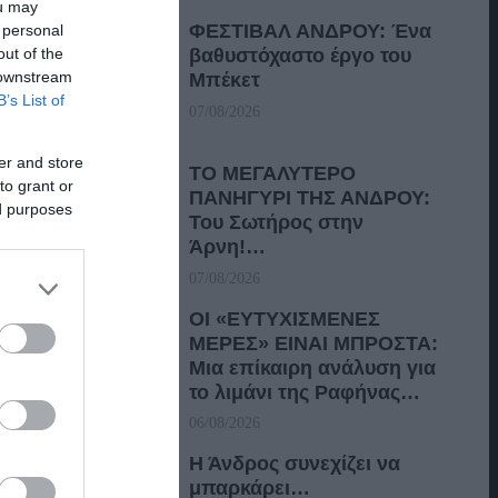
ou may
ΦΕΣΤΙΒΑΛ ΑΝΔΡΟΥ: Ένα
 personal
out of the
βαθυστόχαστο έργο του
 downstream
Μπέκετ
B’s List of
07/08/2026
er and store
ΤΟ ΜΕΓΑΛΥΤΕΡΟ
to grant or
ΠΑΝΗΓΥΡΙ ΤΗΣ ΑΝΔΡΟΥ:
ed purposes
Του Σωτήρος στην
Άρνη!…
07/08/2026
ΟΙ «ΕΥΤΥΧΙΣΜΕΝΕΣ
ΜΕΡΕΣ» ΕΙΝΑΙ ΜΠΡΟΣΤΑ:
Μια επίκαιρη ανάλυση για
το λιμάνι της Ραφήνας…
06/08/2026
Η Άνδρος συνεχίζει να
μπαρκάρει…