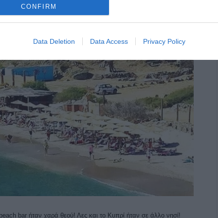
CONFIRM
Data Deletion
Data Access
Privacy Policy
each bar ήταν χαρά θεού! Λες και το Κυπρί ήταν σε άλλο νησί!