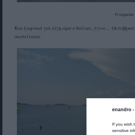
Η παραλία
Και ξαφνικά για λίγη ώρα ο Ιούλιος, έγινε… Οκτώβριο
σκοτείνιασε.
enandro 
If you wish 
sensitive in