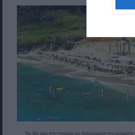
Την ίδια ώρα στην παραλία του Χαλκολιμιώνα στο κατάμεστο b