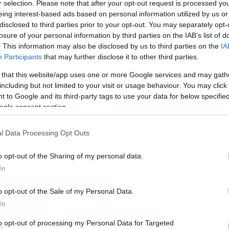
r selection. Please note that after your opt-out request is processed y
eing interest-based ads based on personal information utilized by us or
disclosed to third parties prior to your opt-out. You may separately opt-
losure of your personal information by third parties on the IAB’s list of
. This information may also be disclosed by us to third parties on the
IA
Participants
that may further disclose it to other third parties.
 that this website/app uses one or more Google services and may gath
including but not limited to your visit or usage behaviour. You may click 
 to Google and its third-party tags to use your data for below specifi
νει στην ακρογιαλιά…
ogle consent section.
λοκαιρινό φως έσβησε. Ήταν εκεί γύρω στις 3 το
l Data Processing Opt Outs
χόταν τις επανωτές ριπές της καταιγίδας η οποία
ματα.
o opt-out of the Sharing of my personal data.
In
o opt-out of the Sale of my Personal Data.
In
to opt-out of processing my Personal Data for Targeted