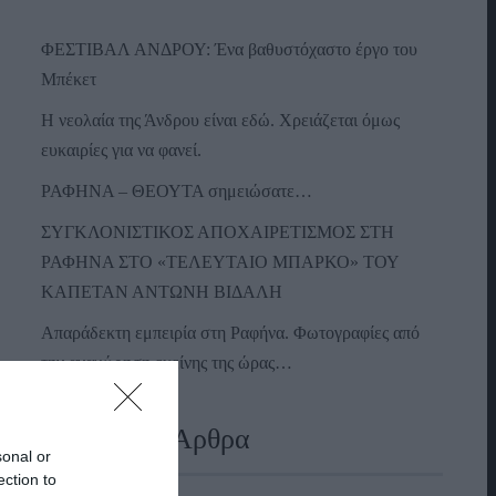
ΦΕΣΤΙΒΑΛ ΑΝΔΡΟΥ: Ένα βαθυστόχαστο έργο του
Μπέκετ
Η νεολαία της Άνδρου είναι εδώ. Χρειάζεται όμως
ευκαιρίες για να φανεί.
ΡΑΦΗΝΑ – ΘΕΟΥΤΑ σημειώσατε…
ΣΥΓΚΛΟΝΙΣΤΙΚΟΣ ΑΠΟΧΑΙΡΕΤΙΣΜΟΣ ΣΤΗ
ΡΑΦΗΝΑ ΣΤΟ «ΤΕΛΕΥΤΑΙΟ ΜΠΑΡΚΟ» ΤΟΥ
ΚΑΠΕΤΑΝ ΑΝΤΩΝΗ ΒΙΔΑΛΗ
Απαράδεκτη εμπειρία στη Ραφήνα. Φωτογραφίες από
την αναχώρηση εκείνης της ώρας…
Πρόσφατα Άρθρα
sonal or
ection to