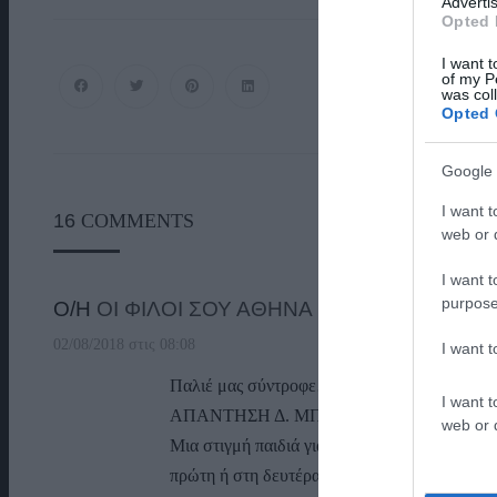
Advertis
Opted 
I want t
of my P
was col
Opted 
Google 
I want t
16
COMMENTS
web or d
I want t
purpose
Ο/Η
ΟΙ ΦΙΛΟΙ ΣΟΥ ΑΘΗΝΑ 1963
02/08/2018 στις 08:08
I want 
Παλιέ μας σύντροφε…
I want t
ΑΠΑΝΤΗΣΗ Δ. ΜΠΑΣΑΝΤΗ
web or d
Μια στιγμή παιδιά για να μην τρολάρετε άδικ
πρώτη ή στη δευτέρα δημοτικου??? Πότε είμα