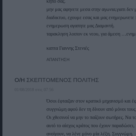
κηπο σας.
μην μας αφηνετε μεσα στην αγωνια,γιατι δεν 
διαδικτυο, εχουμε εσας και μας ενημερωνετε 
ενημερωση αγαπητε μας Διαμαντή.
ταρακληση λοιπον εκ νεου, για άμεση …ενημ
καπτα Γιαννης Στενιές
ΑΠΆΝΤΗΣΗ
Ο/Η
ΣΚΕΠΤΟΜΕΝΟΣ ΠΟΛΙΤΗΣ
01/08/2018 στις 07:56
Όσοι έφταιξαν στον κρατικό μηχανισμό και έφ
συγγνώμη αφού δεν τη δίνουν από μόνοι τους
Οι χθεσινοί να μην το παίζουν σωτήρες. Να τ
αυτό το αίσχος κράτος που έχουν παραδώσει, κ
ανοίγουν, να λένε μόνο μία λέξη. Συγγνώμη.