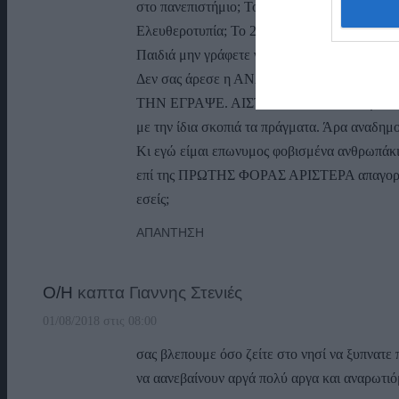
στο πανεπιστήμιο; Το 1989 στην ΑΥΓΗ; Το 1
Ελευθεροτυπία; Το 2003 στην Απογευματινή;
Παιδιά μην γράφετε για να λασποώσετε ή να 
Δεν σας άρεσε η ΑΝΑΔΗΜΟΣΙΕΥΣΗ της αν
ΤΗΝ ΕΓΡΑΨΕ. ΑΙΣΤΑΝΘΗΚΑ το ίδιο με όποια 
με την ίδια σκοπιά τα πράγματα. Άρα αναδ
Κι εγώ είμαι επωνυμος φοβισμένα ανθρωπάκ
επί της ΠΡΩΤΗΣ ΦΟΡΑΣ ΑΡΙΣΤΕΡΑ απαγορεύ
εσείς;
ΑΠΆΝΤΗΣΗ
Ο/Η
καπτα Γιαννης Στενιές
01/08/2018 στις 08:00
σας βλεπουμε όσο ζείτε στο νησί να ξυπνατε 
να αανεβαίνουν αργά πολύ αργα και αναρωτιόμ