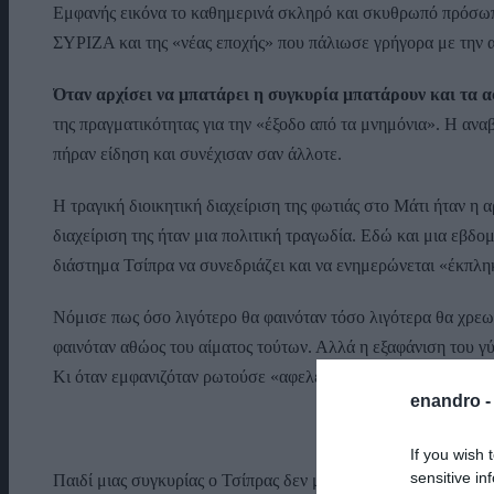
Εμφανής εικόνα το καθημερινά σκληρό και σκυθρωπό πρόσωπο
ΣΥΡΙΖΑ και της «νέας εποχής» που πάλιωσε γρήγορα με την
Όταν αρχίσει να μπατάρει η συγκυρία μπατάρουν και τα 
της πραγματικότητας για την «έξοδο από τα μνημόνια». Η ανα
πήραν είδηση και συνέχισαν σαν άλλοτε.
Η τραγική διοικητική διαχείριση της φωτιάς στο Μάτι ήταν η 
διαχείριση της ήταν μια πολιτική τραγωδία. Εδώ και μια εβ
διάστημα Τσίπρα να συνεδριάζει και να ενημερώνεται «έκπληκ
Νόμισε πως όσο λιγότερο θα φαινόταν τόσο λιγότερα θα χρε
φαινόταν αθώος του αίματος τούτων. Αλλά η εξαφάνιση του γ
Κι όταν εμφανιζόταν ρωτούσε «αφελείς» ερωτήσεις, που αντί
enandro 
Το άστρο το
If you wish 
sensitive in
Παιδί μιας συγκυρίας ο Τσίπρας δεν μπόρεσε να παρουσιάσει π