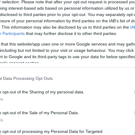
r selection. Please note that after your opt-out request is processed y
να διαχειριστεί τίποτα σωστά. Κάνει το ένα πολιτικό λάθος
eing interest-based ads based on personal information utilized by us or
οινωνιακό λάθος μετά το άλλο.
disclosed to third parties prior to your opt-out. You may separately opt-
losure of your personal information by third parties on the IAB’s list of
υρανό.
Μην έχοντας προσωπικότητα και leadership
χρεώνεται
. This information may also be disclosed by us to third parties on the
IA
Participants
that may further disclose it to other third parties.
ον στοιχειώνει η θρασύτητα προς τους ζωντανούς και η ασέβεια
 καταλάβει.
 that this website/app uses one or more Google services and may gath
including but not limited to your visit or usage behaviour. You may click 
 to Google and its third-party tags to use your data for below specifi
 μιλούν πολύ και τον αφήνουν να μιλά μόνος του και να
ogle consent section.
επίσκεψη του στα καμένα θύμιζε εγκληματία που γυρνά στον
οτο της μέρας:
«O Τσίπρας βρήκε επιτέλους τον δρόμο να
l Data Processing Opt Outs
o opt-out of the Sharing of my personal data.
περιμένουμε να διαγράψει την διαδρομή μέχρι το τέλος.
Κι
In
ρα μέχρι τότε…
o opt-out of the Sale of my Personal Data.
ς
In
to opt-out of processing my Personal Data for Targeted