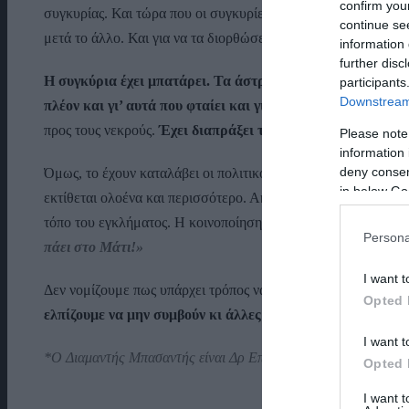
confirm you
συγκυρίας. Και τώρα που οι συγκυρίες γύρισαν δεν μπορεί πια 
continue se
μετά το άλλο. Και για να τα διορθώσει μετά κάνει το ένα επικ
information 
further disc
Η συγκύρια έχει μπατάρει. Τα άστρα του χάνονται στον ο
participants
Downstream 
πλέον και γι’ αυτά που φταίει και γι΄αυτά που δεν φταίει.
Τ
προς τους νεκρούς.
Έχει διαπράξει την ύβρι και δεν το έχει
Please note
information 
deny consent
Όμως, το έχουν καταλάβει οι πολιτικοί αντίπαλοι του που δεν
in below Go
εκτίθεται ολοένα και περισσότερο. Ακόμα και αυτή η κρυφή 
τόπο του εγκλήματος. Η κοινοποίηση της αποτέλεσε το ανέκδ
Persona
πάει στο Μάτι!»
I want t
Δεν νομίζουμε πως υπάρχει τρόπος να το γυρίσει πια. Απλώς 
Opted 
ελπίζουμε να μην συμβούν κι άλλες «στραβές» για την χώ
I want t
*Ο Διαμαντής Μπασαντής είναι Δρ Επικοινωνίας – Συγγραφέα
Opted 
I want 