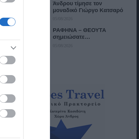
Άνδρου τίμησε τον
μοναδικό Γιώργο Κατσαρό
05/08/2026
ΡΑΦΗΝΑ – ΘΕΟΥΤΑ
σημειώσατε…
05/08/2026