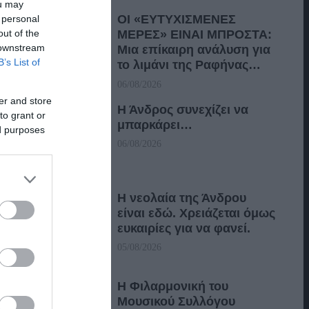
ou may
ΟΙ «ΕΥΤΥΧΙΣΜΕΝΕΣ
 personal
out of the
ΜΕΡΕΣ» ΕΙΝΑΙ ΜΠΡΟΣΤΑ:
 downstream
Μια επίκαιρη ανάλυση για
B’s List of
το λιμάνι της Ραφήνας…
06/08/2026
er and store
Η Άνδρος συνεχίζει να
to grant or
μπαρκάρει…
ed purposes
06/08/2026
Η νεολαία της Άνδρου
είναι εδώ. Χρειάζεται όμως
ευκαιρίες για να φανεί.
05/08/2026
Η Φιλαρμονική του
Μουσικού Συλλόγου