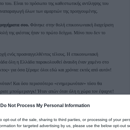
 του. Είναι το πρόσωπο της καθεστωτικής αντίληψης του
 αναπαραγωγή όλων των αμαρτιών της προηγουμένης.
αφηγήματα σου.
Φάνηκε στην θολή επικοινωνιακή διαχείριση
βολή της φιέστας ήταν το πρώτο δείγμα. Μόνο που δεν το
αρχή ενός προαναγγελθέντος τέλους. Η επικοινωνιακή
δομάδα όλη η Ελλάδα παρακολουθεί άναυδη έναν χαμένο στο
τος» για όσα ξέραμε όλοι εδώ και χρόνια: εκτός από αυτόν!
ωνόταν! Και όσο περισσότερο «ενημερωνόταν» τόσο θα
ύρισε μπούμερανγκ! Ήταν απών όταν όλη η χώρα τον έψαχνε!
 να τον αθωώσουν τον έδειχναν ψεύτη ή βλάκα.
-
Do Not Process My Personal Information
υ βουλιάζει.
to opt-out of the sale, sharing to third parties, or processing of your per
formation for targeted advertising by us, please use the below opt-out s
ροσωπικότητα και leadership. Έμεινε πάντα παιδί της