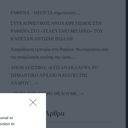
ΡΑΦΗΝΑ – ΘΕΟΥΤΑ σημειώσατε…
ΣΥΓΚΛΟΝΙΣΤΙΚΟΣ ΑΠΟΧΑΙΡΕΤΙΣΜΟΣ ΣΤΗ
ΡΑΦΗΝΑ ΣΤΟ «ΤΕΛΕΥΤΑΙΟ ΜΠΑΡΚΟ» ΤΟΥ
ΚΑΠΕΤΑΝ ΑΝΤΩΝΗ ΒΙΔΑΛΗ
Απαράδεκτη εμπειρία στη Ραφήνα. Φωτογραφίες από
την αναχώρηση εκείνης της ώρας…
ΑΠΟΚΛΕΙΣΤΙΚΟ: «ΕΤΣΙ ΑΝΑΚΑΛΥΨΑ ΤΟ
ΣΗΜΑΝΤΙΚΟ ΑΡΧΑΙΟ ΝΑΥΑΓΙΟ ΤΗΣ
ΑΝΔΡΟΥ!…»
«ΑΥΤΗ ΤΗΝ ΑΝΔΡΟ ΘΕΛΟΥΜΕ…»
Πρόσφατα Άρθρα
sonal or
ection to