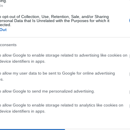
ing.
In
o opt-out of Collection, Use, Retention, Sale, and/or Sharing
ersonal Data that Is Unrelated with the Purposes for which it
lected.
Out
consents
o allow Google to enable storage related to advertising like cookies on
evice identifiers in apps.
o allow my user data to be sent to Google for online advertising
s.
to allow Google to send me personalized advertising.
o allow Google to enable storage related to analytics like cookies on
evice identifiers in apps.
α. Τι σχέση έχουν “φίλοι” του 1963??? Άραγε ήμουν στην
στε σύντροφοι??? Το 1963 στο δημοτικό; Το 1973 ή το 1974