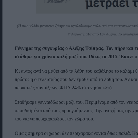
(Η ιστοσελίδα pronews ζήτησε να σχολιάσουμε πολιτικά και επικοινωνιακά 
τηλεφωνήματα από την Αθήνα. Το αναδημοσίε
Γέννημα της συγκυρίας ο Αλέξης Τσίπρας. Τον πήρε και τ
στάθηκε για χρόνια καλή μαζί του. Ιδίως το 2015. Έκανε 
Κι αυτός αντί να μάθει από τα λάθη του καβάλησε το καλάμι 
πρώτος ή ο τελευταίος που δεν έμαθε από τα λάθη του. Αν και
περικοπές συντάξεων, ΦΠΑ 24% στα νησιά κλπ).
Σταθήκαμε γενναιόδωροι μαζί του. Περιμέναμε από τον νεαρό
απαυδισμένοι από τους προηγούμενους. Την ανοχή μας την χ
του για να περιχαρακώσει τον χώρο του.
Όμως σήμερα οι χώροι δεν περιχαρακώνονται όπως παλιά. Και 