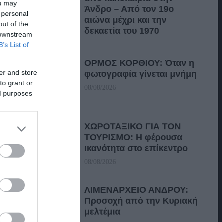
ou may
Άνδρο – Από τον 19ο
 personal
αιώνα μέχρι και την
out of the
δεκαετία του 1970
 downstream
B’s List of
08/08/2026
ΟΡΜΟΣ ΚΟΡΘΙΟΥ: Όταν η
er and store
φωτογραφία γίνεται μνήμη
to grant or
08/08/2026
ed purposes
ΧΩΡΟΤΑΞΙΚΟ ΓΙΑ ΤΟΝ
ΤΟΥΡΙΣΜΟ: Η φέρουσα
ικανότητα στο επίκεντρο
08/08/2026
ΛΙΜΕΝΑΡΧΕΙΟ ΑΝΔΡΟΥ:
Προσοχή από την Κυριακή
μελτέμια