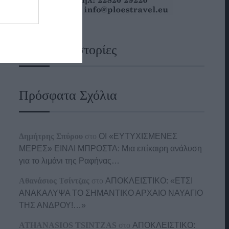
Ναυτικές Ιστορίες
Πρόσφατα Σχόλια
Δημήτρης Σπύρου
στο
ΟΙ «ΕΥΤΥΧΙΣΜΕΝΕΣ
ΜΕΡΕΣ» ΕΙΝΑΙ ΜΠΡΟΣΤΑ: Μια επίκαιρη ανάλυση
για το λιμάνι της Ραφήνας…
Αθανάσιος Τσίντζας
στο
ΑΠΟΚΛΕΙΣΤΙΚΟ: «ΕΤΣΙ
ΑΝΑΚΑΛΥΨΑ ΤΟ ΣΗΜΑΝΤΙΚΟ ΑΡΧΑΙΟ ΝΑΥΑΓΙΟ
ΤΗΣ ΑΝΔΡΟΥ!…»
ATHANASIOS TSINTZAS
στο
ΑΠΟΚΛΕΙΣΤΙΚΟ: