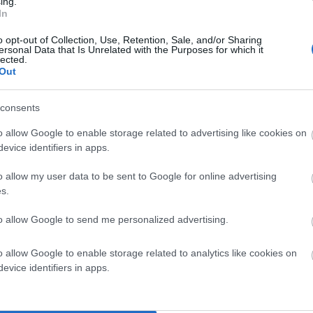
ing.
In
α σημειώνονται με
*
o opt-out of Collection, Use, Retention, Sale, and/or Sharing
ersonal Data that Is Unrelated with the Purposes for which it
lected.
Out
consents
o allow Google to enable storage related to advertising like cookies on
evice identifiers in apps.
o allow my user data to be sent to Google for online advertising
s.
to allow Google to send me personalized advertising.
σε αυτόν τον πλοηγό για την επόμενη φορά που θα σχολιάσω.
o allow Google to enable storage related to analytics like cookies on
evice identifiers in apps.