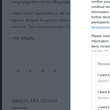
επιχειρηματία από τον Νειμποριό που γράφει:
confirm you
continue se
information 
«Πολύ καλές προσπάθειες. Με τις συνεχείς διακοπές τ
further disc
Ομίλου Άνδρου θα φύγουν όλοι οι επισκέπτες από την Χ
participants
κανένας. Σας ευχαριστώ πολύ Γιάννης Στυλιανός…»
Downstream 
Please note
«ΕΝ ΑΝΔΡΩ»
information 
deny consent
in below Go
Persona
I want t
Opted 
I want t
Opted 
ΑΦΉΣΤΕ ΈΝΑ ΣΧΌΛΙΟ
I want 