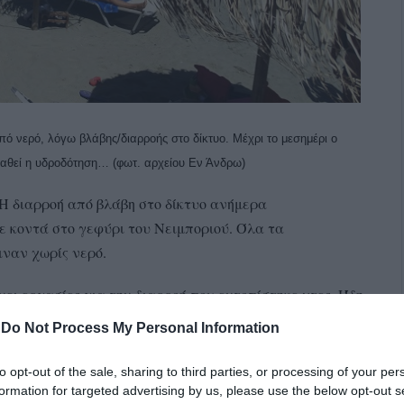
πό νερό, λόγω βλάβης/διαρροής στο δίκτυο. Μέχρι το μεσημέρι ο
ταθεί η υδροδότηση… (φωτ. αρχείου Εν Άνδρω)
 Η διαρροή από βλάβη στο δίκτυο ανήμερα
 κοντά στο γεφύρι του Νειμποριού. Όλα τα
ιναν χωρίς νερό.
άνει εργασίες για την διαρροή που εντοπίστηκε χτες. Ήδη
λάβης. Μέχρι 12:30 αναμένεται η αποκατάσταση της
-
Do Not Process My Personal Information
to opt-out of the sale, sharing to third parties, or processing of your per
ι ένα επώνυμο σημείωμα του αγανακτισμένου
formation for targeted advertising by us, please use the below opt-out s