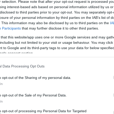
r selection. Please note that after your opt-out request is processed y
eing interest-based ads based on personal information utilized by us or
disclosed to third parties prior to your opt-out. You may separately opt-
ου νερού και την ολονύκτιο ηχορύπανση του Ναυτικού
losure of your personal information by third parties on the IAB’s list of
ώρα και τον Νειμποριό. Κι έτσι δεν θα μας ενοχλεί
. This information may also be disclosed by us to third parties on the
IA
Participants
that may further disclose it to other third parties.
 that this website/app uses one or more Google services and may gath
including but not limited to your visit or usage behaviour. You may click 
 to Google and its third-party tags to use your data for below specifi
ogle consent section.
l Data Processing Opt Outs
o opt-out of the Sharing of my personal data.
In
o opt-out of the Sale of my Personal Data.
In
to opt-out of processing my Personal Data for Targeted