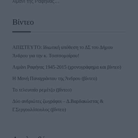
λιμάνι της Ραφήνας…
Βίντεο
ΑΠΙΣΤΕΥΤΟ: Ιδιωτική υπόθεση το ΔΣ του Δήμου
Άνδρου για την κ. Τσατσομοίρου!
Λιμάνι Ραφήνας 1945-2015 (χρονογράφημα και βίντεο)
Η Μονή Παναχράντου της Άνδρου (βίντεο)
Το τελευταίο ρεμέτζο (βίντεο)
Δύο ανδριώτες ζωγράφοι – Δ.Βαρδακώστας &
Γ.Σεργουλόπουλος (βίντεο)