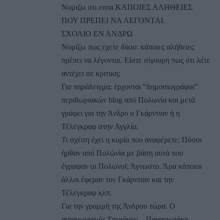
Νομιζω οτι ειναι ΚΑΠΟΙΕΣ ΑΛΗΘΕΙΕΣ
ΠΟΥ ΠΡΕΠΕΙ ΝΑ ΛΕΓΟΝΤΑΙ.
ΣΧΟΛΙΟ ΕΝ ΑΝΔΡΩ
Νομίζω πως εχετε δίκιο: κάποιες αλήθειες
πρέπει να λέγονται. Είστε σίγουρη πως ότι λέτε
αντέχει σε κριτικη;
Για παράδειγμα: έρχονται “δημοσιογράφοι”
περιθωριακών blog από Πολωνία και μετά
γράφει για την Άνδρο ο Γκάρντιαν ή η
Τέλεγκραφ στην Αγγλία.
Τι σχέση έχει η κυρία που αναφέρετε; Πόσοι
ήρθαν από Πολώνία με βάση αυτά που
έγραψαν οι Πολωνοί; Άγνωστο. Άρα κάποιοι
άλλοι έφεραν τον Γκάρντιαν και την
Τέλεγκραφ κλπ.
Για την γραμμή της Άνδρου τώρα. Ο
ανταγωνισμός Στεφάνου – Παναγιωτάκη