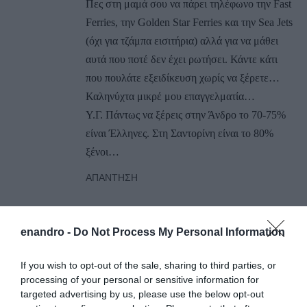
Πες στη μαμά σου να πάρει τηλέφωνο την Fast
Ferries, την Golden Star Ferries και την Sea Jets
(όχι για τζάμπα εισιτήρια) αλλά για να μάθει
αυτά που ποτέ δεν έχει ρωτήσει. Κάντε κάτι
που πουλάτε εξειδίκευση χωρίς να ξέρετε…
Καληνύχτα μικρέ μου επαγγελματία…
Υ.Γ. Πάντως να ξέρεις στην Άνδρο το 70-75%
είναι Έλληνες. Στη Σαντορίνη είναι το 80%
ξένοι…
ΑΠΆΝΤΗΣΗ
Ο/Η
Επαγγελματίας
enandro -
Do Not Process My Personal Information
20/09/2018 στις 12:47
If you wish to opt-out of the sale, sharing to third parties, or
Αγαπητέ μου εσείς τελικά από που πήρατε
processing of your personal or sensitive information for
στοιχεία; από τις εταιρείες η από το
targeted advertising by us, please use the below opt-out