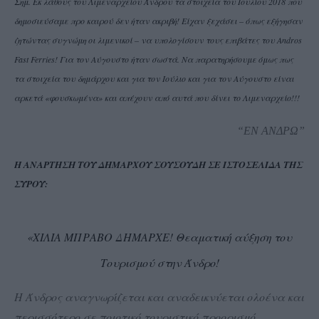
Σημ. Εκ λάθους του Λιμεναρχείου Άνδρου τα στοιχεία του Ιουλίου 2018 που
δημοσιεύσαμε προ καιρού δεν ήταν ακριβή! Είχαν ξεχάσει – όπως εξήγησαν
ζητώντας συγνώμη οι λιμενικοί – να υπολογίσουν τους επιβάτες του
Andros
Fast
Ferries
! Για τον Αύγουστο ήταν σωστά. Να παρατηρήσουμε όμως πως
τα στοιχεία του δημάρχου και για τον Ιούλιο και για τον Αύγουστο είναι
αρκετά «φουσκωμένα» και απέχουν από αυτά που δίνει το Λιμεναρχείο!!!
“ΕΝ ΑΝΔΡΩ”
Η ΑΝΑΡΤΗΣΗ ΤΟΥ ΔΗΜΑΡΧΟΥ ΣΟΥΣΟΥΔΗ ΣΕ ΙΣΤΟΣΕΛΙΔΑ ΤΗΣ
ΣΥΡΟΥ:
«ΧΙΛΙΑ ΜΠΡΑΒΟ ΔΗΜΑΡΧΕ! Θεαματική αύξηση του
Τουρισμού στην Άνδρο!
Η Άνδρος αναγνωρίζεται και αναδεικνύεται ολοένα και
περισσότερο σε ποιοτικό τουριστικό προορισμό.