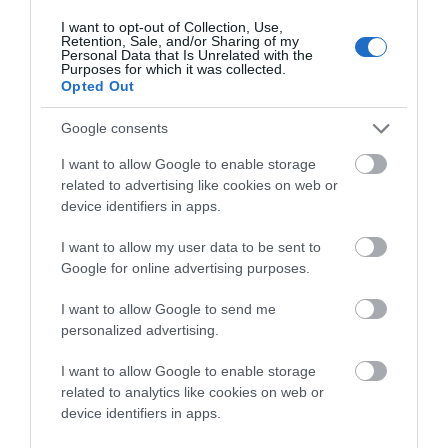
τηλέφωνο. Μπορεί κάτι να σας μάθουμε κι
I want to opt-out of Collection, Use,
εμείς. Νέος είστε δεν είναι κακό να ρωτά
Retention, Sale, and/or Sharing of my
Personal Data that Is Unrelated with the
κανείς…
Purposes for which it was collected.
Opted Out
ΑΠΆΝΤΗΣΗ
Google consents
I want to allow Google to enable storage
Ο/Η
Επαγγελματίας
related to advertising like cookies on web or
20/09/2018 στις 04:59
device identifiers in apps.
Συνεχίζετε να μιλάτε απαξιωτικά κυριε και θα
I want to allow my user data to be sent to
ηθελα να σας ρωτήσω κάτι ; Λετε για τα
Google for online advertising purposes.
νούμερα των ταξιδιωτών των Σ/Κ και ρωτώ
I want to allow Google to send me
τους πήρατε και ταυτότητα ; γιατι υπήρχαν
personalized advertising.
παρα πολλοί Ευρωπαίοι τουρίστες στην Ανδρο
I want to allow Google to enable storage
που ήρθαν μαλιςτα πρώτη φορά ( και αυτο το
related to analytics like cookies on web or
ξέρω καλα λόγο της δουλειάς μου ) που
device identifiers in apps.
σίγουρα δεν είδαν ουτε άκουσαν τις