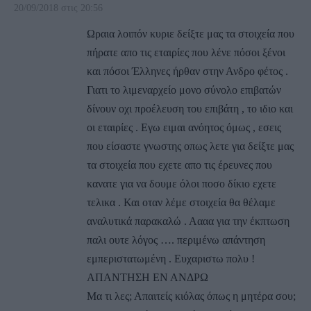
20/09/2018 στις 20:56
Ωραια λοιπόν κυριε δείξτε μας τα στοιχεία που
πήρατε απο τις εταιρίες που λένε πόσοι ξένοι
και πόσοι Έλληνες ήρθαν στην Ανδρο φέτος .
Γιατι το λιμεναρχείο μονο σύνολο επιβατών
δίνουν οχι προέλευση του επιβάτη , το ιδιο και
οι εταιρίες . Εγω ειμαι ανόητος όμως , εσεις
που είσαστε γνωστης οπως λετε για δείξτε μας
τα στοιχεία που εχετε απο τις έρευνες που
κανατε για να δουμε όλοι ποσο δίκιο εχετε
τελικα . Και οταν λέμε στοιχεία θα θέλαμε
αναλυτικά παρακαλώ . Αααα για την έκπτωση
παλι ουτε λόγος …. περιμένω απάντηση
εμπεριστατωμένη . Ευχαριστω πολυ !
ΑΠΑΝΤΗΣΗ ΕΝ ΑΝΔΡΩ
Μα τι λες; Απαιτείς κιόλας όπως η μητέρα σου;