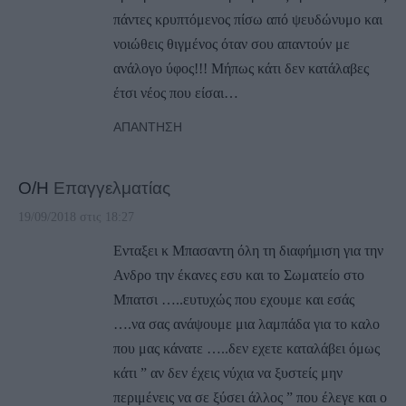
πάντες κρυπτόμενος πίσω από ψευδώνυμο και
νοιώθεις θιγμένος όταν σου απαντούν με
ανάλογο ύφος!!! Μήπως κάτι δεν κατάλαβες
έτσι νέος που είσαι…
ΑΠΆΝΤΗΣΗ
Ο/Η
Επαγγελματίας
19/09/2018 στις 18:27
Ενταξει κ Μπασαντη όλη τη διαφήμιση για την
Ανδρο την έκανες εσυ και το Σωματείο στο
Μπατσι …..ευτυχώς που εχουμε και εσάς
….να σας ανάψουμε μια λαμπάδα για το καλο
που μας κάνατε …..δεν εχετε καταλάβει όμως
κάτι ” αν δεν έχεις νύχια να ξυστείς μην
περιμένεις να σε ξύσει άλλος ” που έλεγε και ο