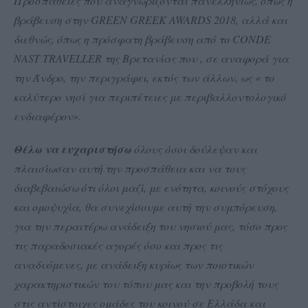
Προσπάθειες που αναγνωρίζονται πανελληνίως, όπως η
βράβευση στην GREEN GREEK AWARDS 2018, αλλά και
διεθνώς, όπως η πρόσφατη βράβευση από το CONDE
NAST TRAVELLER της Βρετανίας που , σε αναφορά για
την Άνδρο, την περιγράφει, εκτός των άλλων, ως « το
καλύτερο νησί για περιπέτειες με περιβαλλοντολογικό
ενδιαφέρον».
Θέλω να ευχαριστήσω
όλους όσοι δούλεψαν και
πλαισίωσαν αυτή την προσπάθεια και να τους
διαβεβαιώσω ότι όλοι μαζί, με ενότητα, κοινούς στόχους
και ομοψυχία, θα συνεχίσουμε αυτή την συμπόρευση,
για την περαιτέρω ανάδειξη του νησιού μας, τόσο προς
τις παραδοσιακές αγορές όσο και προς τις
αναδυόμενες, με ανάδειξη κυρίως των ποιοτικών
χαρακτηριστικών του τόπου μας και την προβολή τους
στις αντίστοιχες ομάδες του κοινού σε Ελλάδα και