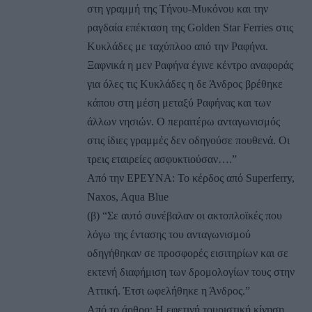
στη γραμμή της Τήνου-Μυκόνου και την
ραγδαία επέκταση της Golden Star Ferries στις
Κυκλάδες με ταχύπλοο από την Ραφήνα.
Ξαφνικά η μεν Ραφήνα έγινε κέντρο αναφοράς
για όλες τις Κυκλάδες η δε Άνδρος βρέθηκε
κάπου στη μέση μεταξύ Ραφήνας και των
άλλων νησιών. Ο περαιτέρω ανταγωνισμός
στις ίδιες γραμμές δεν οδηγούσε πουθενά. Οι
τρεις εταιρείες ασφυκτιούσαν….”
Από την ΕΡΕΥΝΑ: To κέρδος από Superferry,
Naxos, Aqua Blue
(β) “Σε αυτό συνέβαλαν οι ακτοπλοϊκές που
λόγω της έντασης του ανταγωνισμού
οδηγήθηκαν σε προσφορές εισιτηρίων και σε
εκτενή διαφήμιση των δρομολογίων τους στην
Αττική. Έτσι ωφελήθηκε η Άνδρος.”
Από το άρθρο: Η εφετινή τουριστική κίνηση