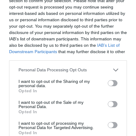
λιμεναρχείο; ούτε και εσείς ξέρετε από που τα
section to confirm your selection. Please note that after your
opt-out request is processed you may continue seeing
πήρατε …για την προστασία προσωπικών
interest-based ads based on personal information utilized by
δεδομένων μάλλον δεν θα έχετε ακούσει
us or personal information disclosed to third parties prior to
κάτι…Που θα μας πείτε κιόλας ότι σας δώσανε
your opt-out. You may separately opt-out of the further
disclosure of your personal information by third parties on the
και ονόματα…. Εντάξει μπορεί να μην είμαστε
IAB’s list of downstream participants. This information may
ιδια ηλικία αλλά αφήστε να ξερω κατι
also be disclosed by us to third parties on the
IAB’s List of
παραπανω .Επίσης πάλι δεν λετε τίποτα για την
Downstream Participants
that may further disclose it to other
έκπτωση .
third parties.
ΑΠΑΝΤΗΣΗ ΕΝ ΑΝΔΡΩ
Please note that this website/app uses one or more Google
Personal Data Processing Opt Outs
Μην είστε ανόητος. Συγκεντρωτικά στοιχεία
services and may gather and store information including but
not limited to your visit or usage behaviour. You may click to
I want to opt-out of the Sharing of my
πήραμε από τις εταιρείες. Δεν πήραμε δελτία
personal data.
grant or deny consent to Google and its third-party tags to
ταυτότητας νεαρέ μου. Πόσοι ξένοι πόσοι
Opted In
use your data for below specified purposes in below Google
Έλληνες. Κατάλαβες φιλαράκο μου;
consent section.
I want to opt-out of the Sale of my
Personal Data.
Και συγκεντρωτικά στοιχεία από το
Opted In
Λιμεναρχείο Άνδρου. Απλά πράγματα. Δεν
I want to opt-out of processing my
έχεις μάλλον κάνει ποτέ έρευνα.
Personal Data for Targeted Advertising.
ΥΓ Για όποιες άλλες απορίες πάρτε μας
Opted In