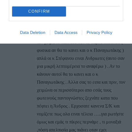
διαφημιστικές καμπάνιες των ακτοπλοϊκών
γραμμών στην Αθηνα . Καταλάβατε λοιπόν
CONFIRM
κυριε …και εγω επίσης ειπα για τους
αξιαγάπητους κατα τα αλλα κ Στέφανου αν θα
Data Deletion
Data Access
Privacy Policy
συνεχίσουν την έκπτωση που εχουν τωρα και
τον χειμώνα κάτι που δεν το θίξατε καθόλου (
φυσικα αν θα το κανει και ο κ Παναγιωτάκης )
απλά οι κ Στέφανου ειναι Ανδριωτες (αυτο σαν
μια μικρή λεπτομέρεια το αναφέρω ) . Αν το
κάνουν αυτοί θα το κανει και ο κ
Παναγιωτάκης . Αλλα σας το ειπα και πριν, τον
χειμώνα οι περισσότεροι απο εσάς τους
φωτεινούς παντογνώστες ξεχνάτε κατα που
πέφτει η Άνδρος . Ερχοσατε κανενα Σ/Κ και
νομίζετε πως ολα ειναι τέλεια …..για ρωτήστε
όμως και εμάς τι πίκρες περνάμε , τι μοναξιά
,πόση απελπισία μας πιάνει οταν εχει