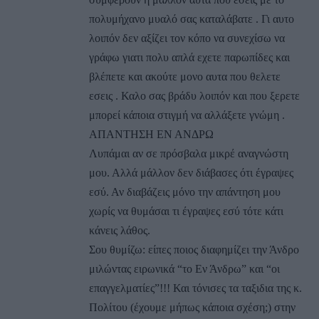
πολυμήχανο μυαλό σας καταλάβατε . Γι αυτο
λοιπόν δεν αξίζει τον κόπο να συνεχίσω να
γράφω γιατι πολυ απλά εχετε παρωπίδες και
βλέπετε και ακούτε μονο αυτα που θελετε
εσεις . Καλο σας βράδυ λοιπόν και που ξερετε
μπορεί κάποια στιγμή να αλλάξετε γνώμη .
ΑΠΑΝΤΗΣΗ ΕΝ ΑΝΔΡΩ
Λυπάμαι αν σε πρόσβαλα μικρέ αναγνώστη
μου. Αλλά μάλλον δεν διάβασες ότι έγραψες
εσύ. Αν διαβάζεις μόνο την απάντηση μου
χωρίς να θυμάσαι τι έγραψες εσύ τότε κάτι
κάνεις λάθος.
Σου θυμίζω: είπες ποιος διαφημίζει την Άνδρο
μιλώντας ειρωνικά “το Εν Άνδρω” και “οι
επαγγελματίες”!!! Και τόνισες τα ταξιδια της κ.
Πολίτου (έχουμε μήπως κάποια σχέση;) στην