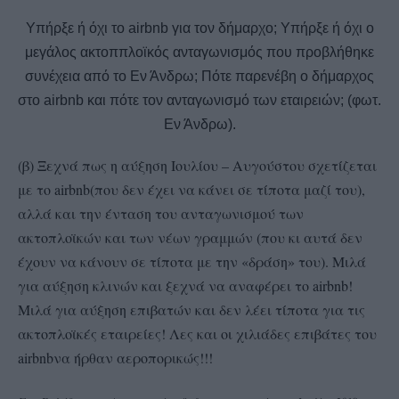
Υπήρξε ή όχι το airbnb για τον δήμαρχο; Υπήρξε ή όχι ο
μεγάλος ακτοππλοϊκός ανταγωνισμός που προβλήθηκε
συνέχεια από το Εν Άνδρω; Πότε παρενέβη ο δήμαρχος
στο airbnb και πότε τον ανταγωνισμό των εταιρειών; (φωτ.
Εν Άνδρω).
(β) Ξεχνά πως η αύξηση Ιουλίου – Αυγούστου σχετίζεται
με το
airbnb
(που δεν έχει να κάνει σε τίποτα μαζί του),
αλλά και την ένταση του ανταγωνισμού των
ακτοπλοϊκών και των νέων γραμμών (που κι αυτά δεν
έχουν να κάνουν σε τίποτα με την «δράση» του). Μιλά
για αύξηση κλινών και ξεχνά να αναφέρει το
airbnb
!
Μιλά για αύξηση επιβατών και δεν λέει τίποτα για τις
ακτοπλοϊκές εταιρείες! Λες και οι χιλιάδες επιβάτες του
airbnb
να ήρθαν αεροπορικώς!!!