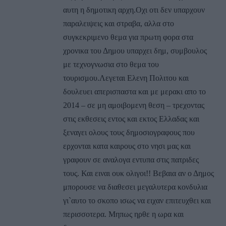
αυτη η δημοτικη αρχη.Οχι οτι δεν υπαρχουν
παραλειψεις και στραβα, αλλα στο
συγκεκριμενο θεμα για πρωτη φορα στα
χρονικα του Δημου υπαρχει δημ, συμβουλος
με τεχνογνωσια στο θεμα του
τουρισμου.Λεγεται Ελενη Πολιτου και
δουλευει απερισπαστα και με μερακι απο το
2014 – σε μη αμοιβομενη θεση – τρεχοντας
στις εκθεσεις εντος και εκτος Ελλαδας και
ξεναγει ολους τους δημοσιογραφους που
ερχονται κατα καιρους στο νησι μας και
γραφουν σε αναλογα εντυπα στις πατριδες
τους. Και ειναι ουκ ολιγοι!! Βεβαια αν ο Δημος
μπορουσε να διαθεσει μεγαλυτερα κονδυλια
γι`αυτο το σκοπο ισως να ειχαν επιτευχθει και
περισσοτερα. Μηπως ηρθε η ωρα και