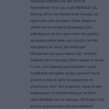
δρεπουμε καρπους και απο αυτη τη
προσπαθεια? Λεω εγω τωρα ΜΗΠΩΣ? Ως
πολιτης αυτου του νησιου αυτα γνωριζω οτι
εχουν γινει απο τον Δημο. Οσον αφορα το
airbnb και τις συναφεις πλατφορμες δεν
καθοδηγουν και δεν προτεινουν στο χρηστη
προορισμο,αλλα αφου εχει επιλεξει που θα
παει,ψαχνει σε αυτες για καταλυμα.
Προηγουμενως ομως καπου ειδε `η καπου
διαβασε για το νησι μας. Οσον αφορα τα πλοια
τι λετε, ολοι ξαφνικα μας αγαπησαν `η μας
λυπηθηκαν και ηρθαν να μας σωσουν? Ειναι
μεγαλη η πιτα σε αυτη τη γραμμη και το
γνωριζουμε ολοι .Δεν μπορουμε ομως να μην
αναφερουμε οτι η διασυνδεση με τα αλλα
νησια βοηθησε και το νησι μας. Να δουμε τι θα
γινει το χειμωνα,ποσοι θα μας αγαπανε!!