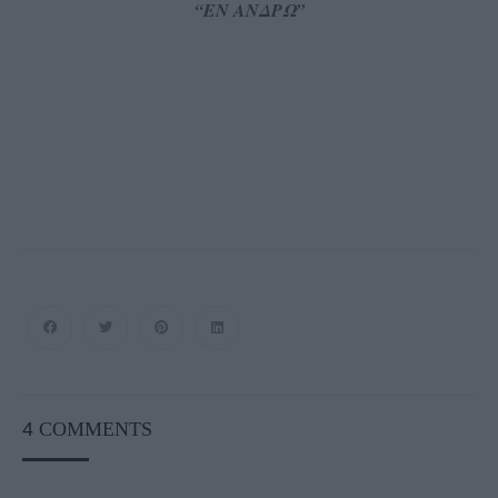
“ΕΝ ΑΝΔΡΩ”
4
COMMENTS