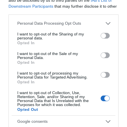
also be disclosed by us to third parties on the
IAB’s List of
Downstream Participants
that may further disclose it to other
διοίκησης Γλυνού τώρα σιωπή.
third parties.
ΑΠΆΝΤΗΣΗ
Please note that this website/app uses one or more Google
Personal Data Processing Opt Outs
services and may gather and store information including but
not limited to your visit or usage behaviour. You may click to
I want to opt-out of the Sharing of my
Ο/Η
23/11/18
personal data.
grant or deny consent to Google and its third-party tags to
Opted In
use your data for below specified purposes in below Google
23/11/2018 στις 18:27
consent section.
I want to opt-out of the Sale of my
Θα έπρεπε να σιωπάς σε άλλο Νησί τα καίνε
Personal Data.
Opted In
και δεν μιλάει κανίς
ΑΠΑΝΤΗΣΗ ΕΝ ΑΝΔΡΩ
I want to opt-out of processing my
Personal Data for Targeted Advertising.
Για τον κίνδυνο στην υγεία των κατοίκων της
Opted In
περιοχής που καίγονται τα σκουπίδια δεν σε
I want to opt-out of Collection, Use,
ενδιαφέρει. Με την σιωπή σας φτάσατε από το
Retention, Sale, and/or Sharing of my
Personal Data that Is Unrelated with the
1999 στο 2019 χωρίς ΧΥΤΥ! Για ρώτα και τις
Purposes for which it was collected.
Opted Out
επιπτώσεις στην υγεία των κατοίκων των
τεσσάρων διπλανών χωριών σε απόσταση
Google consents
μερικών εκατοντάδων μέτρων (Ζαγανιάρης,