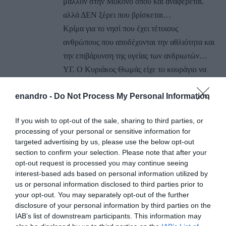
μάλλον στην Μύκονο όπου και αναφέρεται.
αλλά ΔΕΝ ξέρει που βρίσκεται…
Κρίμα για το νησί που έχει τέτοιους
ανθρώπους που αποδέχονται την αθλιότητα και
την επιβάρυνση της υγείας των ανδριωτών…
ΥΓ. Ο Κυριάκος Θωμάς είχε το κουράγιο να
παραιτηθεί μόνος του από έμμισθη θέση και
enandro -
Do Not Process My Personal Information
από την πολιτική μην αντέχοντας την αποτυχία
της διοίκησης Σουσούδη που εσείς υμνείτε.
If you wish to opt-out of the sale, sharing to third parties, or
Αυτό είναι το δικό σας επίπεδο και του
processing of your personal or sensitive information for
Σουσούδη. Κρίμα για την Άνδρο…
targeted advertising by us, please use the below opt-out
section to confirm your selection. Please note that after your
ΑΠΆΝΤΗΣΗ
opt-out request is processed you may continue seeing
interest-based ads based on personal information utilized by
us or personal information disclosed to third parties prior to
Ο/Η
Χωραιτης
your opt-out. You may separately opt-out of the further
disclosure of your personal information by third parties on the
24/11/2018 στις 16:47
IAB’s list of downstream participants. This information may
Παλιά κάρφωνε ο.Κυριακος.Θωμάς επί