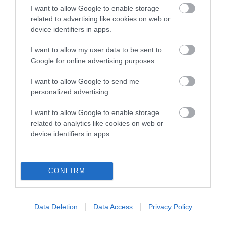
I want to allow Google to enable storage
Πιτροφός, Πέρα Χωριά, Φάλικα, Μεσαριά).
related to advertising like cookies on web or
Αλήθεια πόσο ανεύθυνος μπορεί να είναι
device identifiers in apps.
κανείς να βάζει σε κίνδυνο τη ζωή μερικών
I want to allow my user data to be sent to
χιλιάδων ανδριωτών που μένουν τον χειμώνα
Google for online advertising purposes.
στην περιοχή της Χώρας;
I want to allow Google to send me
ΑΠΆΝΤΗΣΗ
personalized advertising.
I want to allow Google to enable storage
ΑΦΉΣΤΕ ΈΝΑ ΣΧΌΛΙΟ
related to analytics like cookies on web or
device identifiers in apps.
Η ηλ. διεύθυνση σας δεν δημοσιεύεται.
Τα υποχρεωτικά πεδία
σημειώνονται με
*
CONFIRM
Data Deletion
Data Access
Privacy Policy