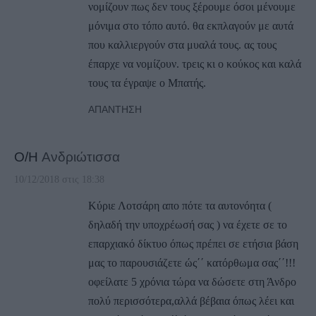
νομίζουν πως δεν τους ξέρουμε όσοι μένουμε
μόνιμα στο τόπο αυτό. θα εκπλαγούν με αυτά
που καλλιεργούν στα μυαλά τους. ας τους
έπαρχε να νομίζουν. τρεις κι ο κούκος και καλά
τους τα έγραψε ο Μπατής.
ΑΠΆΝΤΗΣΗ
Ο/Η
Ανδριώτισσα
10/12/2018 στις 18:38
Κύριε Λοτσάρη απο πότε τα αυτονόητα (
δηλαδή την υποχρέωσή σας ) να έχετε σε το
επαρχιακό δίκτυο όπως πρέπει σε ετήσια βάση
μας το παρουσιάζετε ώς΄΄ κατόρθωμα σας΄΄!!!
οφείλατε 5 χρόνια τώρα να δώσετε στη Άνδρο
πολύ περισσότερα,αλλά βέβαια όπως λέει και