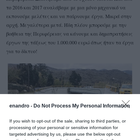
το 2016 και 2017 αναλάβαμε με μια μόνο μηχανικό να
εκπονούμε μελέτες και να παίρνουμε έργα. Μικρά στην
αρχή. Μεγαλύτερα μετά. Ήδη πλέον μπορούμε με την
βοήθεια της Περιφέρειας να κάνουμε και δημοπρατήσεις
έργων της τάξεως του 1.000.000 ευρώ όπως ήταν τα έργα
για το δίκτυο!
enandro -
Do Not Process My Personal Information
If you wish to opt-out of the sale, sharing to third parties, or
processing of your personal or sensitive information for
targeted advertising by us, please use the below opt-out