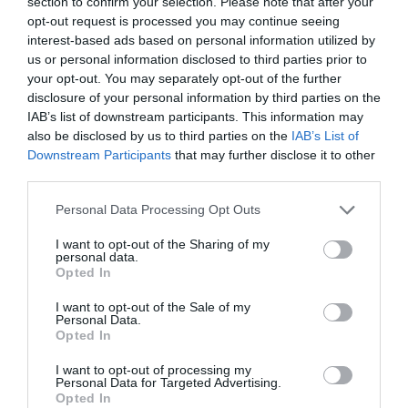
section to confirm your selection. Please note that after your
opt-out request is processed you may continue seeing
interest-based ads based on personal information utilized by
us or personal information disclosed to third parties prior to
your opt-out. You may separately opt-out of the further
disclosure of your personal information by third parties on the
IAB’s list of downstream participants. This information may
also be disclosed by us to third parties on the
IAB’s List of
Downstream Participants
that may further disclose it to other
third parties.
Please note that this website/app uses one or more Google
Personal Data Processing Opt Outs
services and may gather and store information including but
not limited to your visit or usage behaviour. You may click to
I want to opt-out of the Sharing of my
Καθαρισμοί ρεμάτων Στενιών – Παραπορτίου
personal data.
grant or deny consent to Google and its third-party tags to
Opted In
use your data for below specified purposes in below Google
Συνεπώς δεν εγκαταλείψαμε την Υδρούσα όπως λένε
consent section.
I want to opt-out of the Sale of my
Personal Data.
κάποιοι σχολιαστές. Και οι δρόμοι στην Άρνη και στον
Opted In
Φελλό και στον Άγιο Πέτρο και στο Γαύριο και πριν το
I want to opt-out of processing my
Μπατσί Υδρούσα είναι. Και χρηματοδοτήσαμε δύο
Personal Data for Targeted Advertising.
παιδικές χαρές (Γαύριο-Μπατσί) που δεν έχει ακόμα
Opted In