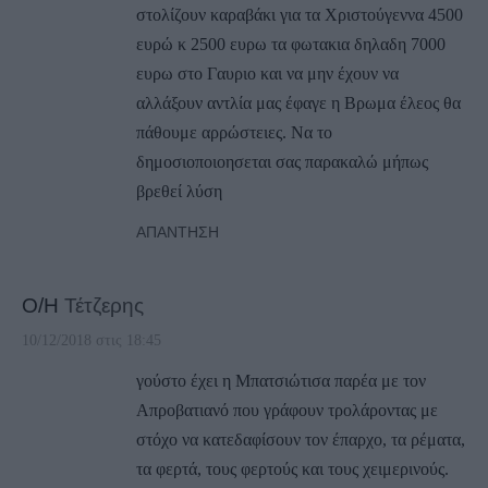
στολίζουν καραβάκι για τα Χριστούγεννα 4500
ευρώ κ 2500 ευρω τα φωτακια δηλαδη 7000
ευρω στο Γαυριο και να μην έχουν να
αλλάξουν αντλία μας έφαγε η Βρωμα έλεος θα
πάθουμε αρρώστειες. Να το
δημοσιοποιοησεται σας παρακαλώ μήπως
βρεθεί λύση
ΑΠΆΝΤΗΣΗ
Ο/Η
Τέτζερης
10/12/2018 στις 18:45
γούστο έχει η Μπατσιώτισα παρέα με τον
Απροβατιανό που γράφουν τρολάροντας με
στόχο να κατεδαφίσουν τον έπαρχο, τα ρέματα,
τα φερτά, τους φερτούς και τους χειμερινούς.