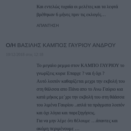
Και εντελώς τυχαία οι μελέτες και τα λεφτά
βρέθηκαν 6 μήνες πριν τις εκλογές…
ΑΠΆΝΤΗΣΗ
Ο/Η
ΒΑΣΙΛΗΣ ΚΑΜΠΟΣ ΓΑΥΡΙΟΥ ΑΝΔΡΟΥ
10/12/2018 στις 12:18
Το μεγαλο ρεμμα στον ΚΑΜΠΟ ΓΑΥΡΙΟΥ το
γνωρίζεις κυριε Επαρχε ? ναι ή όχι ?
Αυτό λοιπόν καθαρίζεται μεχρι την εκβολή του
στη θάλσσα απο Πάνα απο το Ανω Γαύριο κια
κατά μήκος με΄χρι την εκβολή του στη θάάσσα
του λιμένα Γαυρίου ..απλά τα πράγματα λοιπόν
και όχι λόγια και παρεξηγήσεις.
Για να μην λέμε ότι θέλουμε …άπαντες και
ακόμη περιμένουμε …