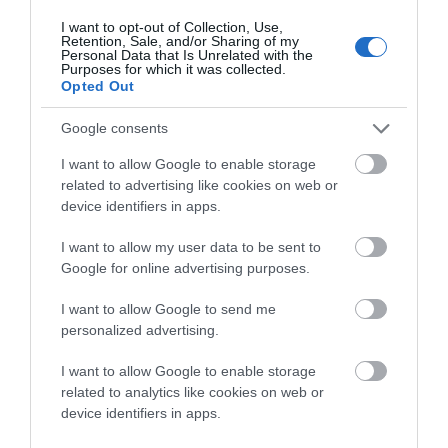
ξεκινήσει ο Δήμος. Και κάνουμε ότι μπορούμε για όλο το
I want to opt-out of Collection, Use,
Retention, Sale, and/or Sharing of my
νησί. Το Επαρχείο Άνδρου λειτουργεί για όλους. Και δεν
Personal Data that Is Unrelated with the
Purposes for which it was collected.
λειτουργεί επειδή μας δίνει χρήματα η Περιφέρεια όπως
Opted Out
έγραψε κάποιος, που νομίζει πως είμαστε τα χαϊδεμένα
παιδιά της. Όποιος καταθέτει μελέτες χρηματοδοτείται
Google consents
την σήμερον ημέρα. Έχουμε σχεδιάσει και έχουμε
I want to allow Google to enable storage
καταθέσει μελέτες. Έχουμε χρηματοδοτηθεί λόγω των
related to advertising like cookies on web or
device identifiers in apps.
μελετών μας. Και η επίβλεψη μας είναι σκληρή και η
παρουσία μας καθημερινή. Κανένα ευρώ δεν πήγε στον
I want to allow my user data to be sent to
βρόντο. Τόσο η μηχανικός όσο και εγώ ως Έπαρχος
Google for online advertising purposes.
είμαστε από πάνω από κάθε εργολαβία ελέγχοντας το
I want to allow Google to send me
έργο. Κι όταν κάποιος εργολάβος έκανε τα δικά του
personalized advertising.
συγκρουστήκαμε. Αυτό είναι γνωστό…
I want to allow Google to enable storage
related to analytics like cookies on web or
Τέλος, για το Κόρθι να πούμε πως βρήκαμε ένα
device identifiers in apps.
Μουστάκειο σε υπολειτουργία και λόγω της διάλυσης