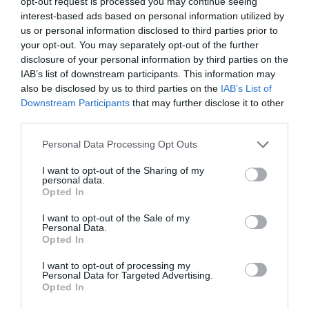
opt-out request is processed you may continue seeing
interest-based ads based on personal information utilized by
us or personal information disclosed to third parties prior to
your opt-out. You may separately opt-out of the further
disclosure of your personal information by third parties on the
IAB’s list of downstream participants. This information may
Προτεινόμενα άρθρα
also be disclosed by us to third parties on the
IAB’s List of
Downstream Participants
that may further disclose it to other
third parties.
Η Φιλαρμονική του Μουσικού Συλλόγου Άνδρου τίμησε
Please note that this website/app uses one or more Google
Personal Data Processing Opt Outs
τον μοναδικό Γιώργο Κατσαρό
services and may gather and store information including but
not limited to your visit or usage behaviour. You may click to
I want to opt-out of the Sharing of my
Απαράδεκτη εμπειρία στη Ραφήνα. Φωτογραφίες από
personal data.
grant or deny consent to Google and its third-party tags to
Opted In
βίντεο εκείνης της ώρας…
use your data for below specified purposes in below Google
consent section.
I want to opt-out of the Sale of my
Η ΥΔΡΟΦΟΡΑ ΤΟΥ ΕΠΑΡΧΕΙΟΥ ΧΑΘΗΚΕ! ΟΠΩΣ
Personal Data.
Opted In
ΧΑΘΗΚΑΝ ΚΑΙ ΟΙ ΑΣΦΑΛΤΟΣΤΡΩΣΕΙΣ ΤΟΥ
ΕΠΑΡΧΕΙΟΥ! ΟΙ ΕΥΘΥΝΕΣ ΟΜΩΣ
I want to opt-out of processing my
Personal Data for Targeted Advertising.
ΠΑΡΑΜΕΝΟΥΝ…
Opted In
ΑΠΟΚΛΕΙΣΤΙΚΟ: «ΕΤΣΙ ΑΝΑΚΑΛΥΨΑ ΤΟ