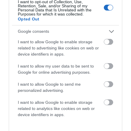
I want to opt-out of Collection, Use,
Retention, Sale, and/or Sharing of my
ΣΗΜΑΝΤΙΚΟ ΑΡΧΑΙΟ ΝΑΥΑΓΙΟ ΤΗΣ ΑΝΔΡΟΥ!…»
Personal Data that Is Unrelated with the
Purposes for which it was collected.
ΑΝΟΙΧΤΗ ΕΠΙΣΤΟΛΗ ΠΑΛΑΙΟΠΟΛΗΣ: Προς K.
Opted Out
Μητσοτάκη, N. Κακλαμάνη, K. Χατζηδάκη
Google consents
I want to allow Google to enable storage
Πρόσφατα Άρθρα
related to advertising like cookies on web or
device identifiers in apps.
I want to allow my user data to be sent to
Η νεολαία της Άνδρου είναι
Google for online advertising purposes.
εδώ. Χρειάζεται όμως
ευκαιρίες για να φανεί.
I want to allow Google to send me
05/08/2026
personalized advertising.
I want to allow Google to enable storage
Η Φιλαρμονική του
related to analytics like cookies on web or
Μουσικού Συλλόγου
device identifiers in apps.
Άνδρου τίμησε τον
μοναδικό Γιώργο Κατσαρό