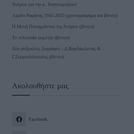
Άνδρου για την κ. Τσατσομοίρου!
Λιμάνι Ραφήνας 1945-2015 (χρονογράφημα και βίντεο)
Η Μονή Παναχράντου της Άνδρου (βίντεο)
Το τελευταίο ρεμέτζο (βίντεο)
Δύο ανδριώτες ζωγράφοι – Δ.Βαρδακώστας &
Γ.Σεργουλόπουλος (βίντεο)
Ακολουθήστε μας
Facebook