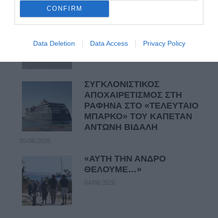
05/08/2026
CONFIRM
ΡΑΦΗΝΑ – ΘΕΟΥΤΑ
σημειώσατε…
Data Deletion
Data Access
Privacy Policy
05/08/2026
ΣΥΓΚΛΟΝΙΣΤΙΚΟΣ
ΑΠΟΧΑΙΡΕΤΙΣΜΟΣ ΣΤΗ
ΡΑΦΗΝΑ ΣΤΟ «ΤΕΛΕΥΤΑΙΟ
ΜΠΑΡΚΟ» ΤΟΥ ΚΑΠΕΤΑΝ
ΑΝΤΩΝΗ ΒΙΔΑΛΗ
05/08/2026
«ΑΥΤΗ ΤΗΝ ΑΝΔΡΟ
ΘΕΛΟΥΜΕ…»
04/08/2026