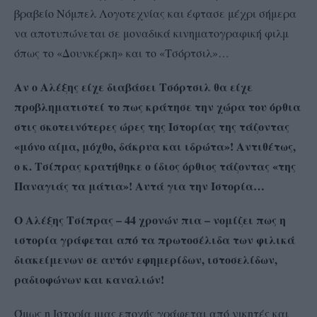
βραβείο Νόμπελ Λογοτεχνίας και έφτασε μέχρι σήμερα
να αποτυπώνεται σε μοναδικά κινηματογραφική φιλμ
όπως το «Δουνκέρκη» και το «Τσόρτσιλ»…
Αν ο Αλέξης είχε διαβάσει Τσόρτσιλ θα είχε
προβληματιστεί το πως κράτησε την χώρα του όρθια
στις σκοτεινότερες ώρες της Ιστορίας της τάζοντας
«μόνο αίμα, μόχθο, δάκρυα και ιδρώτα»! Αντιθέτως,
ο κ. Τσίπρας κρατήθηκε ο ίδιος όρθιος τάζοντας «της
Παναγιάς τα μάτια»! Αυτά για την Ιστορία…
Ο Αλέξης Τσίπρας – 44 χρονών πια – νομίζει πως η
ιστορία γράφεται από τα πρωτοσέλιδα των φιλικά
διακείμενων σε αυτόν εφημερίδων, ιστοσελίδων,
ραδιοφώνων και καναλιών!
Όμως η Ιστορία μιας εποχής γράφεται από νικητές και