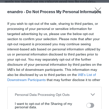
αυτόν τον πλοηγό για την επόμενη φορά που θα σχολιάσω.
enandro -
Do Not Process My Personal Information
If you wish to opt-out of the sale, sharing to third parties, or
processing of your personal or sensitive information for
targeted advertising by us, please use the below opt-out
section to confirm your selection. Please note that after your
opt-out request is processed you may continue seeing
interest-based ads based on personal information utilized by
us or personal information disclosed to third parties prior to
your opt-out. You may separately opt-out of the further
disclosure of your personal information by third parties on the
IAB’s list of downstream participants. This information may
also be disclosed by us to third parties on the
IAB’s List of
Downstream Participants
that may further disclose it to other
third parties.
Please note that this website/app uses one or more Google
Personal Data Processing Opt Outs
services and may gather and store information including but
not limited to your visit or usage behaviour. You may click to
I want to opt-out of the Sharing of my
personal data.
grant or deny consent to Google and its third-party tags to