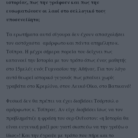
ιστορίας, πως την γράφουν και πως την
ενσωματώνουν οι λαοί στο συλλογικό τους
υποσυνείδητο;
Τα ερωτήματα αυτά σίγουρα δεν έχουν απασχολήσει
τον αστόχαστα αμόρφωτο και πάντα ατημέλητο κ.
Τσίπρα. Η μέχρι σήμερα πορεία του δείχνει πως
κατανοεί την Ιστορία με τον τρόπο όπως ένας μαθητής
στο 15μελές ενός Γυμνασίου της Αθήνας. Για τον λόγο
αυτό θεωρεί ιστορικό γεγονός πως μπαίνει χωρίς
γραβάτα στο Κρεμλίνο, στον Λευκό Οίκο, στο Βατικανό!
Φυσικά δεν θα πρέπει να έχει διαβάσει Τσόρτσιλ ο
αμόρφωτος κ. Τσίπρας. Αν είχε διαβάσει ίσως να τον
προβλημάτιζε η φράση του σερ Ουΐνστον: «η Ιστορία θα
είναι ευγενική μαζί μου γιατί σκοπεύω να την γράψω ο
ίδιος»! Και την έγραψε με τρόπο που πήρε και το