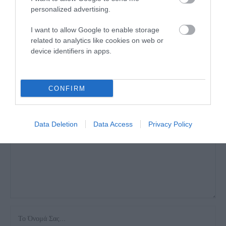
personalized advertising.
I want to allow Google to enable storage
ΑΦΉΣΤΕ ΈΝΑ ΣΧΌΛΙΟ
related to analytics like cookies on web or
device identifiers in apps.
Η ηλ. διεύθυνση σας δεν δημοσιεύεται.
Τα υποχρεωτικά πεδία
CONFIRM
σημειώνονται με
*
Data Deletion
Data Access
Privacy Policy