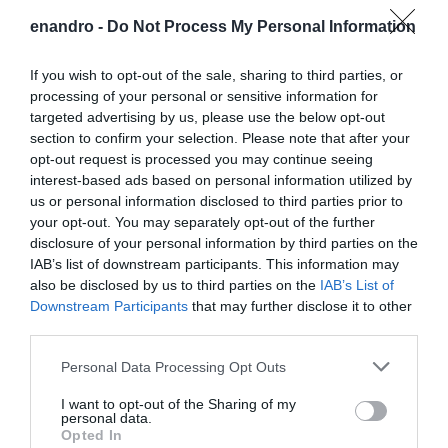
Ευδόκιμο που τους κατευώδοσε στην εξώθυρα της Μονής
(φωτ. Εν Άνδρω).
enandro -
Do Not Process My Personal Information
If you wish to opt-out of the sale, sharing to third parties, or
processing of your personal or sensitive information for
targeted advertising by us, please use the below opt-out
section to confirm your selection. Please note that after your
opt-out request is processed you may continue seeing
interest-based ads based on personal information utilized by
us or personal information disclosed to third parties prior to
your opt-out. You may separately opt-out of the further
disclosure of your personal information by third parties on the
IAB’s list of downstream participants. This information may
also be disclosed by us to third parties on the
IAB’s List of
Downstream Participants
that may further disclose it to other
third parties.
Και μια τελευταία φωτογραφία που συμπληρώνει την
Please note that this website/app uses one or more Google
Personal Data Processing Opt Outs
services and may gather and store information including but
πρώτη αποτυπώνοντας την ομίχλη που είχε τυλίξει για
not limited to your visit or usage behaviour. You may click to
I want to opt-out of the Sharing of my
ώρες το μεγάλο και ιστορικό μοναστήρι της Άνδρου
personal data.
grant or deny consent to Google and its third-party tags to
Opted In
(φωτ. Χαρίδημος)
use your data for below specified purposes in below Google