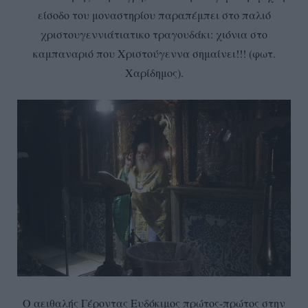
είσοδο του μοναστηρίου παραπέμπει στο παλιό
χριστουγεννιάτιατικο τραγουδάκι: χιόνια στο
καμπαναριό που Χριστούγεννα σημαίνει!!! (φωτ.
Χαρίδημος).
Ο αειθαλής Γέροντας Ευδόκιμος πρώτος-πρώτος στην